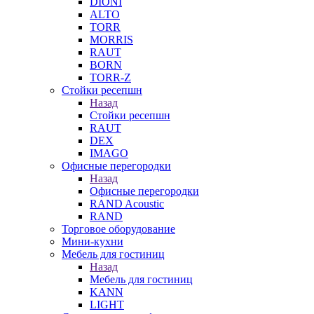
DIONI
ALTO
TORR
MORRIS
RAUT
BORN
TORR-Z
Стойки ресепшн
Назад
Стойки ресепшн
RAUT
DEX
IMAGO
Офисные перегородки
Назад
Офисные перегородки
RAND Acoustic
RAND
Торговое оборудование
Мини-кухни
Мебель для гостиниц
Назад
Мебель для гостиниц
KANN
LIGHT