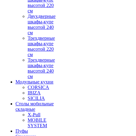
высотой 220
см
Двухдверные
шкафы-купе
высотой 240
см
Трехдверные
шкафы-купе
высотой 220
см
Трехдверные
шкафы-купе
высотой 240
см
Модульные кухни
CORSICA
IBIZA
SICILIA
Столы мобильные
складные
X-Pull
MOBILE
SYSTEM
Пуфы