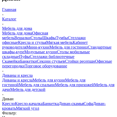
Главная
-
Каталог
-
Мебель для дома
Мебель для дома
Офисная
мебель
Вешалки
Столы
Шкафы
Тумбы
Стеллажи
офисные
Кресла и стулья
Мягкая мебель
Кабинет
руководителя
Мини-кухни
Мебель для гостиниц
Стандартные
шкафы-купе
Модульные кухни
Столы мобильные
складные
Пуфы
Стеллажи библиотечные
Скамейки
Банкетки
Секции стульев
Стойки ресепшн
Офисные
перегородки
Торговое оборудование
-
Диваны и кресла
Диваны и кресла
Мебель для кухни
Мебель для
гостиной
Мебель для спальни
Мебель для прихожей
Мебель для
дачи
Мебель для детской
-
Диван
Кресло
Кресло-качалка
Банкетка
Диван-скамья
Софа
Диван-
кровать
Мягкий угол
Фильтр: