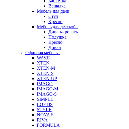
Банкетка
Вешалка
Мебель для дачи
Стул
Кресло
Мебель для детской
Диван-кровать
Подушка
Кресло
Диван
Офисная мебель
WAVE
XTEN
XTEN-M
XTEN-S
XTEN-UP
IMAGO
IMAGO-M
IMAGO-S
SIMPLE
LOFTIS
STYLE
NOVA S
RIVA
FORMULA