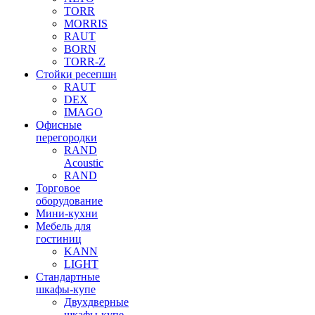
TORR
MORRIS
RAUT
BORN
TORR-Z
Стойки ресепшн
RAUT
DEX
IMAGO
Офисные
перегородки
RAND
Acoustic
RAND
Торговое
оборудование
Мини-кухни
Мебель для
гостиниц
KANN
LIGHT
Стандартные
шкафы-купе
Двухдверные
шкафы-купе