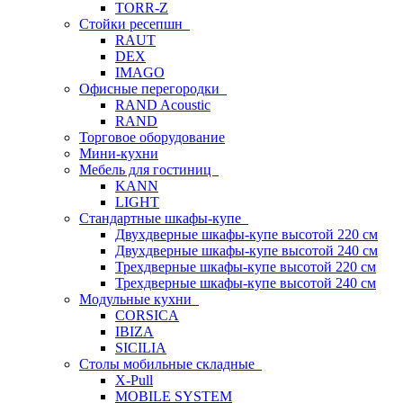
TORR-Z
Стойки ресепшн
RAUT
DEX
IMAGO
Офисные перегородки
RAND Acoustic
RAND
Торговое оборудование
Мини-кухни
Мебель для гостиниц
KANN
LIGHT
Стандартные шкафы-купе
Двухдверные шкафы-купе высотой 220 см
Двухдверные шкафы-купе высотой 240 см
Трехдверные шкафы-купе высотой 220 см
Трехдверные шкафы-купе высотой 240 см
Модульные кухни
CORSICA
IBIZA
SICILIA
Столы мобильные складные
X-Pull
MOBILE SYSTEM