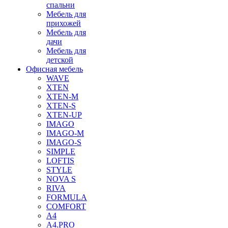
спальни
Мебель для
прихожей
Мебель для
дачи
Мебель для
детской
Офисная мебель
WAVE
XTEN
XTEN-M
XTEN-S
XTEN-UP
IMAGO
IMAGO-M
IMAGO-S
SIMPLE
LOFTIS
STYLE
NOVA S
RIVA
FORMULA
COMFORT
A4
A4.PRO