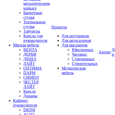
металлическом
каркасе
Банкетные
стулья
Театральные
стулья
Проекты
Табуреты
Кресла для
Для ресторанов
руководителя
Для автосалонов
Мягкая мебель
Для магазинов
ВЕНТА
Ювелирных
Д
Акции
ДЕРБИ
Часовых
и
ДЮНА
Сувенирных
ЛАЙТ
Строительных
ОПТИМА
Медицинская
ПАРМ
мебель
СИМПЛ
ЧЕСТЕР
ЛАЙТ
Кресла
Диваны
Кабинет
руководителя
DIONI
ALTO