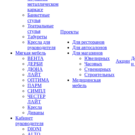
металлическом
каркасе
Банкетные
стулья
Театральные
стулья
Проекты
Табуреты
Кресла для
Для ресторанов
руководителя
Для автосалонов
Мягкая мебель
Для магазинов
ВЕНТА
Ювелирных
Д
Акции
ДЕРБИ
Часовых
и
ДЮНА
Сувенирных
ЛАЙТ
Строительных
ОПТИМА
Медицинская
ПАРМ
мебель
СИМПЛ
ЧЕСТЕР
ЛАЙТ
Кресла
Диваны
Кабинет
руководителя
DIONI
ALTO