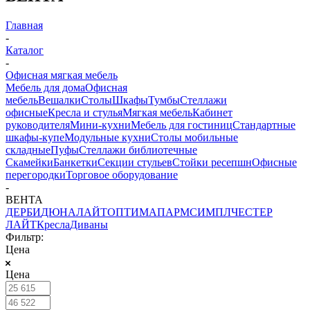
Главная
-
Каталог
-
Офисная мягкая мебель
Мебель для дома
Офисная
мебель
Вешалки
Столы
Шкафы
Тумбы
Стеллажи
офисные
Кресла и стулья
Мягкая мебель
Кабинет
руководителя
Мини-кухни
Мебель для гостиниц
Стандартные
шкафы-купе
Модульные кухни
Столы мобильные
складные
Пуфы
Стеллажи библиотечные
Скамейки
Банкетки
Секции стульев
Стойки ресепшн
Офисные
перегородки
Торговое оборудование
-
ВЕНТА
ДЕРБИ
ДЮНА
ЛАЙТ
ОПТИМА
ПАРМ
СИМПЛ
ЧЕСТЕР
ЛАЙТ
Кресла
Диваны
Фильтр:
Цена
Цена