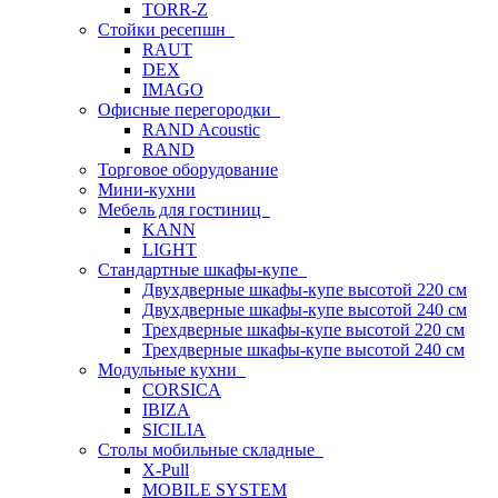
TORR-Z
Стойки ресепшн
RAUT
DEX
IMAGO
Офисные перегородки
RAND Acoustic
RAND
Торговое оборудование
Мини-кухни
Мебель для гостиниц
KANN
LIGHT
Стандартные шкафы-купе
Двухдверные шкафы-купе высотой 220 см
Двухдверные шкафы-купе высотой 240 см
Трехдверные шкафы-купе высотой 220 см
Трехдверные шкафы-купе высотой 240 см
Модульные кухни
CORSICA
IBIZA
SICILIA
Столы мобильные складные
X-Pull
MOBILE SYSTEM