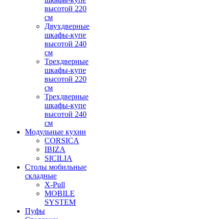
высотой 220
см
Двухдверные
шкафы-купе
высотой 240
см
Трехдверные
шкафы-купе
высотой 220
см
Трехдверные
шкафы-купе
высотой 240
см
Модульные кухни
CORSICA
IBIZA
SICILIA
Столы мобильные
складные
X-Pull
MOBILE
SYSTEM
Пуфы