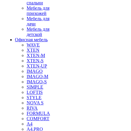
спальни
Мебель для
прихожей
Мебель для
дачи
Мебель для
детской
Офисная мебель
WAVE
XTEN
XTEN-M
XTEN-S
XTEN-UP
IMAGO
IMAGO-M
IMAGO-S
SIMPLE
LOFTIS
STYLE
NOVA S
RIVA
FORMULA
COMFORT
A4
A4.PRO