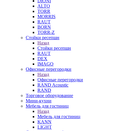
DIONI
ALTO
TORR
MORRIS
RAUT
BORN
TORR-Z
Стойки ресепшн
Назад
Стойки ресепшн
RAUT
DEX
IMAGO
Офисные перегородки
Назад
Офисные перегородки
RAND Acoustic
RAND
Торговое оборудование
Мини-кухни
Мебель для гостиниц
Назад
Мебель для гостиниц
KANN
LIGHT