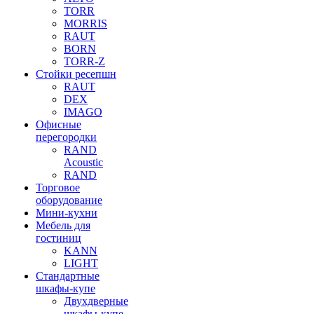
TORR
MORRIS
RAUT
BORN
TORR-Z
Стойки ресепшн
RAUT
DEX
IMAGO
Офисные
перегородки
RAND
Acoustic
RAND
Торговое
оборудование
Мини-кухни
Мебель для
гостиниц
KANN
LIGHT
Стандартные
шкафы-купе
Двухдверные
шкафы-купе