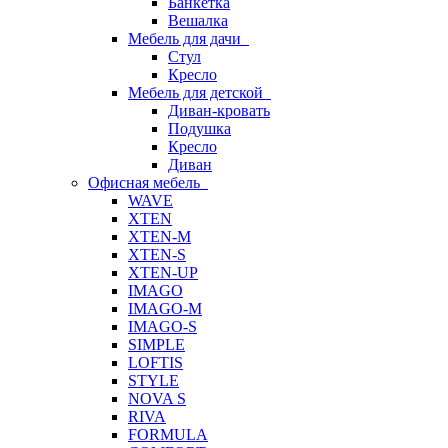
Банкетка
Вешалка
Мебель для дачи
Стул
Кресло
Мебель для детской
Диван-кровать
Подушка
Кресло
Диван
Офисная мебель
WAVE
XTEN
XTEN-M
XTEN-S
XTEN-UP
IMAGO
IMAGO-M
IMAGO-S
SIMPLE
LOFTIS
STYLE
NOVA S
RIVA
FORMULA