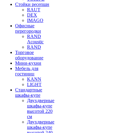
Стойки ресепшн
RAUT
DEX
IMAGO
Офисные
перегородки
RAND
Acoustic
RAND
Торговое
оборудование
Мини-кухни
Мебель для
гостиниц
KANN
LIGHT
Стандартные
шкафы-купе
Двухдверные
шкафы-купе
высотой 220
см
Двухдверные
шкафы-купе
высотой 240