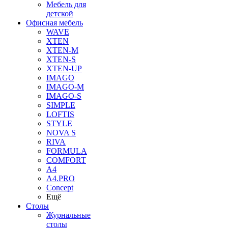
Мебель для
детской
Офисная мебель
WAVE
XTEN
XTEN-M
XTEN-S
XTEN-UP
IMAGO
IMAGO-M
IMAGO-S
SIMPLE
LOFTIS
STYLE
NOVA S
RIVA
FORMULA
COMFORT
A4
A4.PRO
Concept
Ещё
Столы
Журнальные
столы