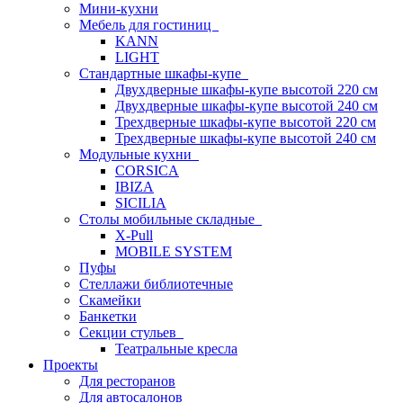
Мини-кухни
Мебель для гостиниц
KANN
LIGHT
Стандартные шкафы-купе
Двухдверные шкафы-купе высотой 220 см
Двухдверные шкафы-купе высотой 240 см
Трехдверные шкафы-купе высотой 220 см
Трехдверные шкафы-купе высотой 240 см
Модульные кухни
CORSICA
IBIZA
SICILIA
Столы мобильные складные
X-Pull
MOBILE SYSTEM
Пуфы
Стеллажи библиотечные
Скамейки
Банкетки
Секции стульев
Театральные кресла
Проекты
Для ресторанов
Для автосалонов