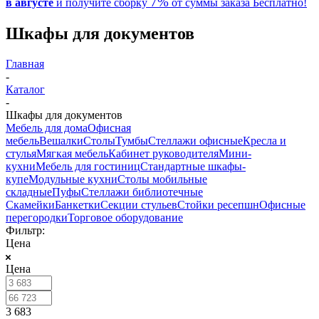
7%
в августе
и получите
сборку
от суммы заказа
Бесплатно!
Шкафы для документов
Главная
-
Каталог
-
Шкафы для документов
Мебель для дома
Офисная
мебель
Вешалки
Столы
Тумбы
Стеллажи офисные
Кресла и
стулья
Мягкая мебель
Кабинет руководителя
Мини-
кухни
Мебель для гостиниц
Стандартные шкафы-
купе
Модульные кухни
Столы мобильные
складные
Пуфы
Стеллажи библиотечные
Скамейки
Банкетки
Секции стульев
Стойки ресепшн
Офисные
перегородки
Торговое оборудование
Фильтр:
Цена
Цена
3 683