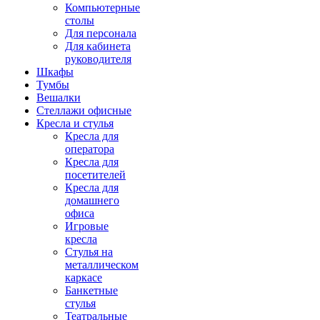
Компьютерные
столы
Для персонала
Для кабинета
руководителя
Шкафы
Тумбы
Вешалки
Стеллажи офисные
Кресла и стулья
Кресла для
оператора
Кресла для
посетителей
Кресла для
домашнего
офиса
Игровые
кресла
Стулья на
металлическом
каркасе
Банкетные
стулья
Театральные