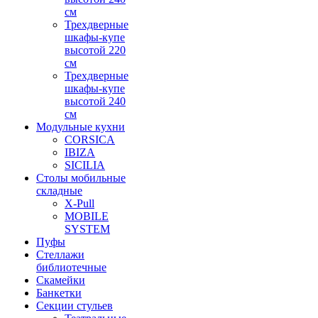
см
Трехдверные
шкафы-купе
высотой 220
см
Трехдверные
шкафы-купе
высотой 240
см
Модульные кухни
CORSICA
IBIZA
SICILIA
Столы мобильные
складные
X-Pull
MOBILE
SYSTEM
Пуфы
Стеллажи
библиотечные
Скамейки
Банкетки
Секции стульев