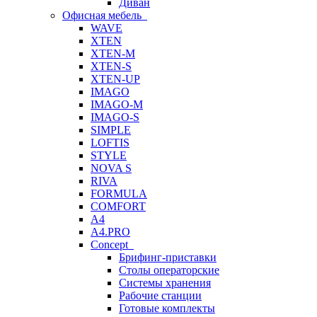
Диван
Офисная мебель
WAVE
XTEN
XTEN-M
XTEN-S
XTEN-UP
IMAGO
IMAGO-M
IMAGO-S
SIMPLE
LOFTIS
STYLE
NOVA S
RIVA
FORMULA
COMFORT
A4
A4.PRO
Concept
Брифинг-приставки
Столы операторские
Системы хранения
Рабочие станции
Готовые комплекты