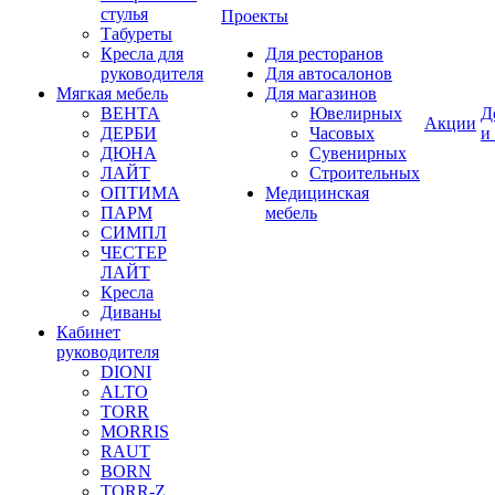
стулья
Проекты
Табуреты
Кресла для
Для ресторанов
руководителя
Для автосалонов
Мягкая мебель
Для магазинов
ВЕНТА
Ювелирных
Д
Акции
ДЕРБИ
Часовых
и
ДЮНА
Сувенирных
ЛАЙТ
Строительных
ОПТИМА
Медицинская
ПАРМ
мебель
СИМПЛ
ЧЕСТЕР
ЛАЙТ
Кресла
Диваны
Кабинет
руководителя
DIONI
ALTO
TORR
MORRIS
RAUT
BORN
TORR-Z