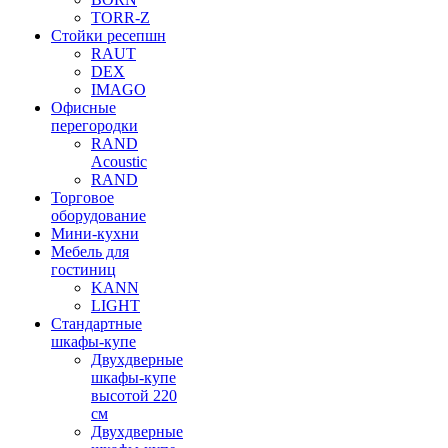
TORR-Z
Стойки ресепшн
RAUT
DEX
IMAGO
Офисные
перегородки
RAND
Acoustic
RAND
Торговое
оборудование
Мини-кухни
Мебель для
гостиниц
KANN
LIGHT
Стандартные
шкафы-купе
Двухдверные
шкафы-купе
высотой 220
см
Двухдверные