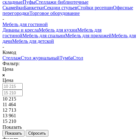
складные
Пуфы
Стеллажи библиотечные
Скамейки
Банкетки
Секции стульев
Стойки ресепшн
Офисные
перегородки
Торговое оборудование
-
Мебель для гостиной
Диваны и кресла
Мебель для кухни
Мебель для
гостиной
Мебель для спальни
Мебель для прихожей
Мебель для
дачи
Мебель для детской
-
Комод
Стеллаж
Стол журнальный
Тумба
Стол
Фильтр:
Цена
Цена
10 215
11 464
12 713
13 961
15 210
Показать
Сбросить