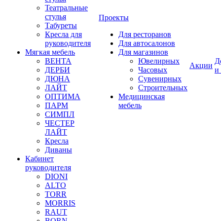
Театральные
стулья
Проекты
Табуреты
Кресла для
Для ресторанов
руководителя
Для автосалонов
Мягкая мебель
Для магазинов
ВЕНТА
Ювелирных
Д
Акции
ДЕРБИ
Часовых
и
ДЮНА
Сувенирных
ЛАЙТ
Строительных
ОПТИМА
Медицинская
ПАРМ
мебель
СИМПЛ
ЧЕСТЕР
ЛАЙТ
Кресла
Диваны
Кабинет
руководителя
DIONI
ALTO
TORR
MORRIS
RAUT
BORN