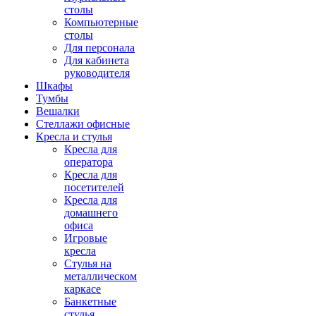
столы
Компьютерные
столы
Для персонала
Для кабинета
руководителя
Шкафы
Тумбы
Вешалки
Стеллажи офисные
Кресла и стулья
Кресла для
оператора
Кресла для
посетителей
Кресла для
домашнего
офиса
Игровые
кресла
Стулья на
металлическом
каркасе
Банкетные
стулья