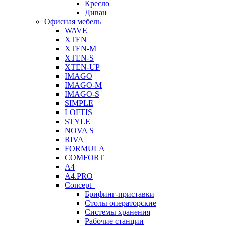
Кресло
Диван
Офисная мебель
WAVE
XTEN
XTEN-M
XTEN-S
XTEN-UP
IMAGO
IMAGO-M
IMAGO-S
SIMPLE
LOFTIS
STYLE
NOVA S
RIVA
FORMULA
COMFORT
A4
A4.PRO
Concept
Брифинг-приставки
Столы операторские
Системы хранения
Рабочие станции