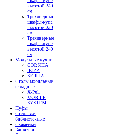
шкафы-купе
высотой 240
см
Трехдверные
шкафы-купе
высотой 220
см
Трехдверные
шкафы-купе
высотой 240
см
Модульные кухни
CORSICA
IBIZA
SICILIA
Столы мобильные
складные
X-Pull
MOBILE
SYSTEM
Пуфы
Стеллажи
библиотечные
Скамейки
Банкетки