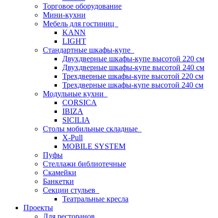
Торговое оборудование
Мини-кухни
Мебель для гостиниц
KANN
LIGHT
Стандартные шкафы-купе
Двухдверные шкафы-купе высотой 220 см
Двухдверные шкафы-купе высотой 240 см
Трехдверные шкафы-купе высотой 220 см
Трехдверные шкафы-купе высотой 240 см
Модульные кухни
CORSICA
IBIZA
SICILIA
Столы мобильные складные
X-Pull
MOBILE SYSTEM
Пуфы
Стеллажи библиотечные
Скамейки
Банкетки
Секции стульев
Театральные кресла
Проекты
Для ресторанов