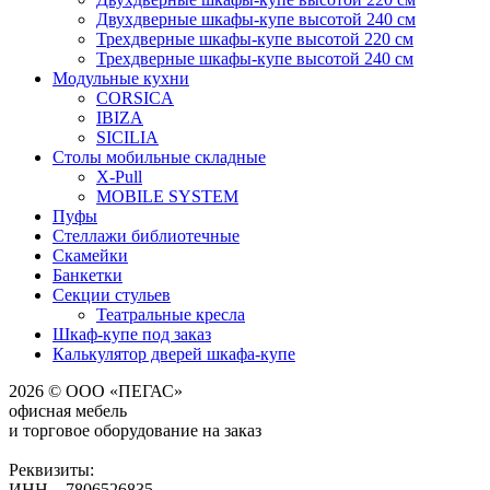
Двухдверные шкафы-купе высотой 240 см
Трехдверные шкафы-купе высотой 220 см
Трехдверные шкафы-купе высотой 240 см
Модульные кухни
CORSICA
IBIZA
SICILIA
Столы мобильные складные
X-Pull
MOBILE SYSTEM
Пуфы
Стеллажи библиотечные
Скамейки
Банкетки
Секции стульев
Театральные кресла
Шкаф-купе под заказ
Калькулятор дверей шкафа-купе
2026 © ООО «ПЕГАС»
офисная мебель
и торговое оборудование на заказ
Реквизиты:
ИНН – 7806526835