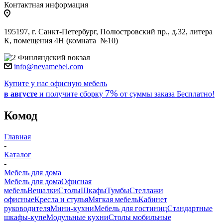
Контактная информация
195197, г. Санкт-Петербург, Полюстровский пр., д.32, литера
К, помещения 4Н (комната №10)
Финляндский вокзал
info@nevamebel.com
Купите у нас офисную мебель
7%
в августе
и получите
сборку
от суммы заказа
Бесплатно!
Комод
Главная
-
Каталог
-
Мебель для дома
Мебель для дома
Офисная
мебель
Вешалки
Столы
Шкафы
Тумбы
Стеллажи
офисные
Кресла и стулья
Мягкая мебель
Кабинет
руководителя
Мини-кухни
Мебель для гостиниц
Стандартные
шкафы-купе
Модульные кухни
Столы мобильные