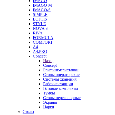
IMAGO
IMAGO-M
IMAGO-S
SIMPLE
LOFTIS
STYLE
NOVA S
RIVA
FORMULA
COMFORT
A4
A4.PRO
Concept
Назад
Concept
Брифинг-приставки
Столы операторские
Системы хранения
Рабочие станции
Готовые комплекты
Тумбы
Столы переговорные
Экраны
Царги
Столы