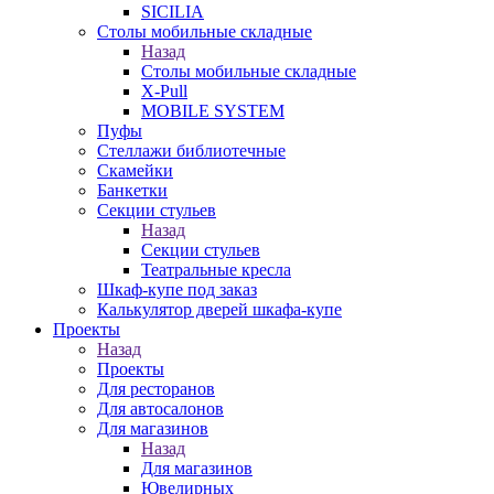
SICILIA
Столы мобильные складные
Назад
Столы мобильные складные
X-Pull
MOBILE SYSTEM
Пуфы
Стеллажи библиотечные
Скамейки
Банкетки
Секции стульев
Назад
Секции стульев
Театральные кресла
Шкаф-купе под заказ
Калькулятор дверей шкафа-купе
Проекты
Назад
Проекты
Для ресторанов
Для автосалонов
Для магазинов
Назад
Для магазинов
Ювелирных