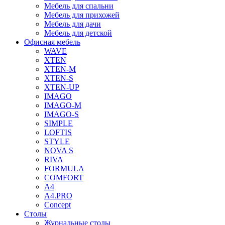
Мебель для спальни
Мебель для прихожей
Мебель для дачи
Мебель для детской
Офисная мебель
WAVE
XTEN
XTEN-M
XTEN-S
XTEN-UP
IMAGO
IMAGO-M
IMAGO-S
SIMPLE
LOFTIS
STYLE
NOVA S
RIVA
FORMULA
COMFORT
A4
A4.PRO
Concept
Столы
Журнальные столы