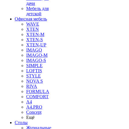
дачи
Мебель для
детской
Офисная мебель
WAVE
XTEN
XTEN-M
XTEN-S
XTEN-UP
IMAGO
IMAGO-M
IMAGO-S
SIMPLE
LOFTIS
STYLE
NOVA S
RIVA
FORMULA
COMFORT
A4
A4.PRO
Concept
Ещё
Столы
Журнальные