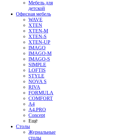
Мебель для
детской
Офисная мебель
WAVE
XTEN
XTEN-M
XTEN-S
XTEN-UP
IMAGO
IMAGO-M
IMAGO-S
SIMPLE
LOFTIS
STYLE
NOVA S
RIVA
FORMULA
COMFORT
A4
A4.PRO
Concept
Ещё
Столы
Журнальные
столы