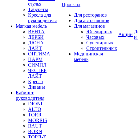
стулья
Проекты
Табуреты
Кресла для
Для ресторанов
руководителя
Для автосалонов
Мягкая мебель
Для магазинов
ВЕНТА
Ювелирных
Д
Акции
ДЕРБИ
Часовых
и
ДЮНА
Сувенирных
ЛАЙТ
Строительных
ОПТИМА
Медицинская
ПАРМ
мебель
СИМПЛ
ЧЕСТЕР
ЛАЙТ
Кресла
Диваны
Кабинет
руководителя
DIONI
ALTO
TORR
MORRIS
RAUT
BORN
TORR-Z