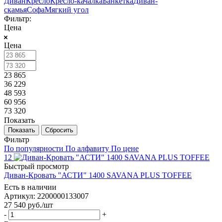
Диван
Кресло
Кресло-качалка
Банкетка
Диван-
скамья
Софа
Мягкий угол
Фильтр:
Цена
Цена
23 865
36 229
48 593
60 956
73 320
Показать
Сбросить
Фильтр
По популярности
По алфавиту
По цене
12
Быстрый просмотр
Диван-Кровать "АСТИ" 1400 SAVANA PLUS TOFFEE
Есть в наличии
Артикул: 2200000133007
27 540
руб.
/шт
-
+