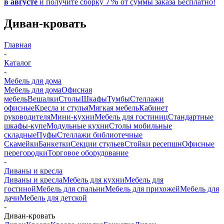
7%
в августе
и получите
сборку
от суммы заказа
Бесплатно!
Диван-кровать
Главная
-
Каталог
-
Мебель для дома
Мебель для дома
Офисная
мебель
Вешалки
Столы
Шкафы
Тумбы
Стеллажи
офисные
Кресла и стулья
Мягкая мебель
Кабинет
руководителя
Мини-кухни
Мебель для гостиниц
Стандартные
шкафы-купе
Модульные кухни
Столы мобильные
складные
Пуфы
Стеллажи библиотечные
Скамейки
Банкетки
Секции стульев
Стойки ресепшн
Офисные
перегородки
Торговое оборудование
-
Диваны и кресла
Диваны и кресла
Мебель для кухни
Мебель для
гостиной
Мебель для спальни
Мебель для прихожей
Мебель для
дачи
Мебель для детской
-
Диван-кровать