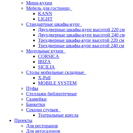
Мини-кухни
Мебель для гостиниц
KANN
LIGHT
Стандартные шкафы-купе
Двухдверные шкафы-купе высотой 220 см
Двухдверные шкафы-купе высотой 240 см
Трехдверные шкафы-купе высотой 220 см
Трехдверные шкафы-купе высотой 240 см
Модульные кухни
CORSICA
IBIZA
SICILIA
Столы мобильные складные
X-Pull
MOBILE SYSTEM
Пуфы
Стеллажи библиотечные
Скамейки
Банкетки
Секции стульев
Театральные кресла
Проекты
Для ресторанов
Для автосалонов