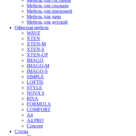
Мебель для гостиной
Мебель для спальни
Мебель для прихожей
Мебель для дачи
Мебель для детской
Офисная мебель
WAVE
XTEN
XTEN-M
XTEN-S
XTEN-UP
IMAGO
IMAGO-M
IMAGO-S
SIMPLE
LOFTIS
STYLE
NOVA S
RIVA
FORMULA
COMFORT
A4
A4.PRO
Concept
Столы