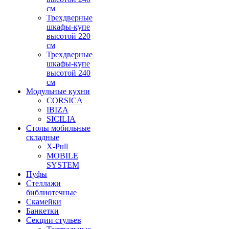
см
Трехдверные
шкафы-купе
высотой 220
см
Трехдверные
шкафы-купе
высотой 240
см
Модульные кухни
CORSICA
IBIZA
SICILIA
Столы мобильные
складные
X-Pull
MOBILE
SYSTEM
Пуфы
Стеллажи
библиотечные
Скамейки
Банкетки
Секции стульев