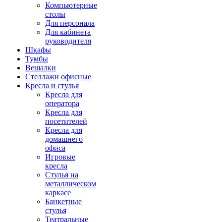
Компьютерные
столы
Для персонала
Для кабинета
руководителя
Шкафы
Тумбы
Вешалки
Стеллажи офисные
Кресла и стулья
Кресла для
оператора
Кресла для
посетителей
Кресла для
домашнего
офиса
Игровые
кресла
Стулья на
металлическом
каркасе
Банкетные
стулья
Театральные