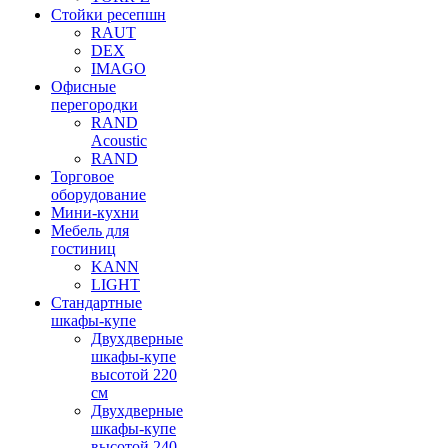
Стойки ресепшн
RAUT
DEX
IMAGO
Офисные
перегородки
RAND
Acoustic
RAND
Торговое
оборудование
Мини-кухни
Мебель для
гостиниц
KANN
LIGHT
Стандартные
шкафы-купе
Двухдверные
шкафы-купе
высотой 220
см
Двухдверные
шкафы-купе
высотой 240