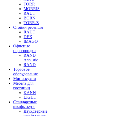
TORR
MORRIS
RAUT
BORN
TORR-Z
Стойки ресепшн
RAUT
DEX
IMAGO
Офисные
перегородки
RAND
Acoustic
RAND
Торговое
оборудование
Мини-кухни
Мебель для
гостиниц
KANN
LIGHT
Стандартные
шкафы-купе
Двухдверные
шкафы-купе