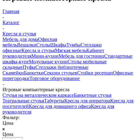
Главная
-
Каталог
-
Кресла и стулья
Мебель для дома
Офисная
мебель
Вешалки
Столы
Шкафы
Тумбы
Стеллажи
офисные
Кресла и стулья
Мягкая мебель
Кабинет
руководителя
Мини-кухни
Мебель для гостиниц
Стандартные
шкафы-купе
Модульные кухни
Столы мобильные
складные
Пуфы
Стеллажи библиотечные
Скамейки
Банкетки
Секции стульев
Стойки ресепшн
Офисные
перегородки
Торговое оборудование
-
Игровые компьютерные кресла
Стулья на металлическом каркасе
Банкетные стулья
Театральные стулья
Табуреты
Кресла для оператора
Кресла для
посетителей
Кресла для домашнего офиса
Кресла для
руководителя
Фильтр:
Цена
Цена