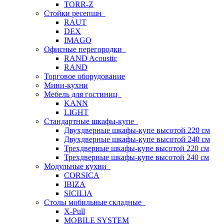
TORR-Z
Стойки ресепшн
RAUT
DEX
IMAGO
Офисные перегородки
RAND Acoustic
RAND
Торговое оборудование
Мини-кухни
Мебель для гостиниц
KANN
LIGHT
Стандартные шкафы-купе
Двухдверные шкафы-купе высотой 220 см
Двухдверные шкафы-купе высотой 240 см
Трехдверные шкафы-купе высотой 220 см
Трехдверные шкафы-купе высотой 240 см
Модульные кухни
CORSICA
IBIZA
SICILIA
Столы мобильные складные
X-Pull
MOBILE SYSTEM