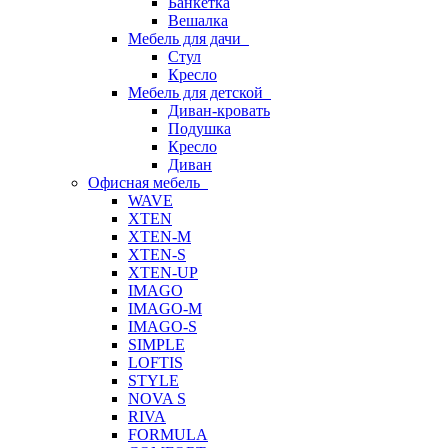
Банкетка
Вешалка
Мебель для дачи
Стул
Кресло
Мебель для детской
Диван-кровать
Подушка
Кресло
Диван
Офисная мебель
WAVE
XTEN
XTEN-M
XTEN-S
XTEN-UP
IMAGO
IMAGO-M
IMAGO-S
SIMPLE
LOFTIS
STYLE
NOVA S
RIVA
FORMULA