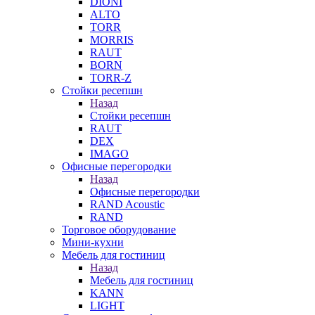
DIONI
ALTO
TORR
MORRIS
RAUT
BORN
TORR-Z
Стойки ресепшн
Назад
Стойки ресепшн
RAUT
DEX
IMAGO
Офисные перегородки
Назад
Офисные перегородки
RAND Acoustic
RAND
Торговое оборудование
Мини-кухни
Мебель для гостиниц
Назад
Мебель для гостиниц
KANN
LIGHT