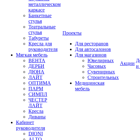
металлическом
каркасе
Банкетные
стулья
Театральные
стулья
Проекты
Табуреты
Кресла для
Для ресторанов
руководителя
Для автосалонов
Мягкая мебель
Для магазинов
ВЕНТА
Ювелирных
Д
Акции
ДЕРБИ
Часовых
и
ДЮНА
Сувенирных
ЛАЙТ
Строительных
ОПТИМА
Медицинская
ПАРМ
мебель
СИМПЛ
ЧЕСТЕР
ЛАЙТ
Кресла
Диваны
Кабинет
руководителя
DIONI
ALTO