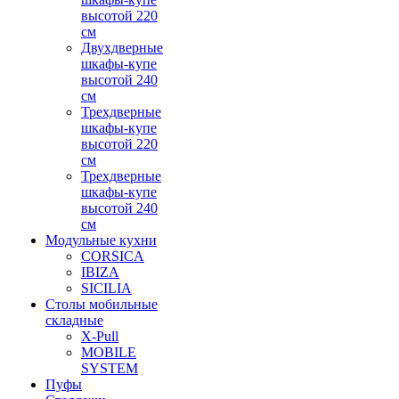
высотой 220
см
Двухдверные
шкафы-купе
высотой 240
см
Трехдверные
шкафы-купе
высотой 220
см
Трехдверные
шкафы-купе
высотой 240
см
Модульные кухни
CORSICA
IBIZA
SICILIA
Столы мобильные
складные
X-Pull
MOBILE
SYSTEM
Пуфы