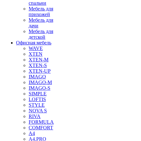
спальни
Мебель для
прихожей
Мебель для
дачи
Мебель для
детской
Офисная мебель
WAVE
XTEN
XTEN-M
XTEN-S
XTEN-UP
IMAGO
IMAGO-M
IMAGO-S
SIMPLE
LOFTIS
STYLE
NOVA S
RIVA
FORMULA
COMFORT
A4
A4.PRO