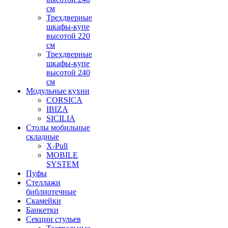
см
Трехдверные
шкафы-купе
высотой 220
см
Трехдверные
шкафы-купе
высотой 240
см
Модульные кухни
CORSICA
IBIZA
SICILIA
Столы мобильные
складные
X-Pull
MOBILE
SYSTEM
Пуфы
Стеллажи
библиотечные
Скамейки
Банкетки
Секции стульев