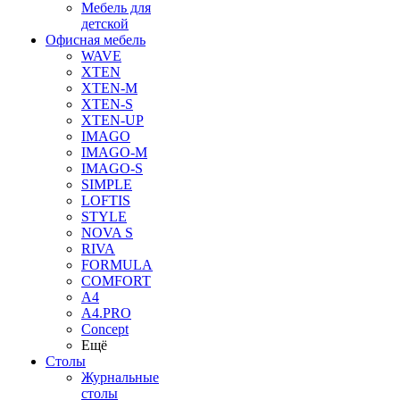
Мебель для
детской
Офисная мебель
WAVE
XTEN
XTEN-M
XTEN-S
XTEN-UP
IMAGO
IMAGO-M
IMAGO-S
SIMPLE
LOFTIS
STYLE
NOVA S
RIVA
FORMULA
COMFORT
A4
A4.PRO
Concept
Ещё
Столы
Журнальные
столы