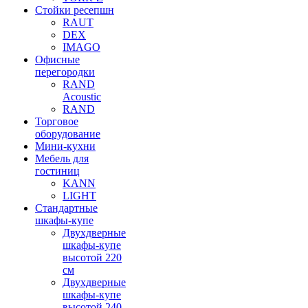
Стойки ресепшн
RAUT
DEX
IMAGO
Офисные
перегородки
RAND
Acoustic
RAND
Торговое
оборудование
Мини-кухни
Мебель для
гостиниц
KANN
LIGHT
Стандартные
шкафы-купе
Двухдверные
шкафы-купе
высотой 220
см
Двухдверные
шкафы-купе
высотой 240