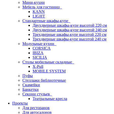
Мини-кухни
Мебель для гостиниц
KANN
LIGHT
Стандартные шкафы-купе
Двухдверные шкафы-купе высотой 220 см
Двухдверные шкафы-купе высотой 240 см
Трехдверные шкафы-купе высотой 220 см
Трехдверные шкафы-купе высотой 240 см
Модульные кухни
CORSICA
IBIZA
SICILIA
Столы мобильные складные
X-Pull
MOBILE SYSTEM
Пуфы
Стеллажи библиотечные
Скамейки
Банкетки
Секции стульев
Театральные кресла
Проекты
Для ресторанов
Для автосалонов