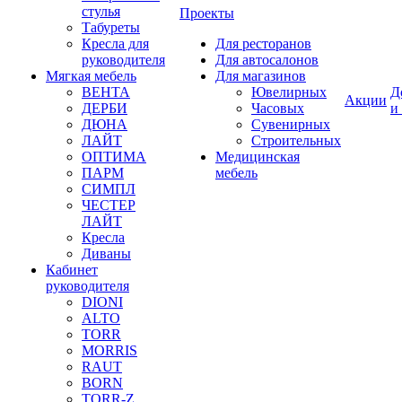
стулья
Проекты
Табуреты
Кресла для
Для ресторанов
руководителя
Для автосалонов
Мягкая мебель
Для магазинов
ВЕНТА
Ювелирных
Д
Акции
ДЕРБИ
Часовых
и
ДЮНА
Сувенирных
ЛАЙТ
Строительных
ОПТИМА
Медицинская
ПАРМ
мебель
СИМПЛ
ЧЕСТЕР
ЛАЙТ
Кресла
Диваны
Кабинет
руководителя
DIONI
ALTO
TORR
MORRIS
RAUT
BORN
TORR-Z