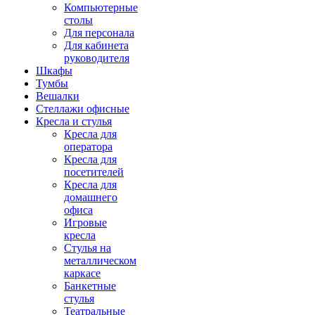
Компьютерные
столы
Для персонала
Для кабинета
руководителя
Шкафы
Тумбы
Вешалки
Стеллажи офисные
Кресла и стулья
Кресла для
оператора
Кресла для
посетителей
Кресла для
домашнего
офиса
Игровые
кресла
Стулья на
металлическом
каркасе
Банкетные
стулья
Театральные