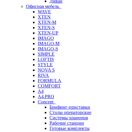
Диван
Офисная мебель
WAVE
XTEN
XTEN-M
XTEN-S
XTEN-UP
IMAGO
IMAGO-M
IMAGO-S
SIMPLE
LOFTIS
STYLE
NOVA S
RIVA
FORMULA
COMFORT
A4
A4.PRO
Concept
Брифинг-приставки
Столы операторские
Системы хранения
Рабочие станции
Готовые комплекты