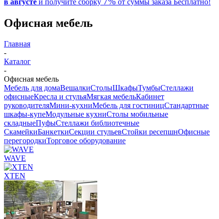
7%
в августе
и получите
сборку
от суммы заказа
Бесплатно!
Офисная мебель
Главная
-
Каталог
-
Офисная мебель
Мебель для дома
Вешалки
Столы
Шкафы
Тумбы
Стеллажи
офисные
Кресла и стулья
Мягкая мебель
Кабинет
руководителя
Мини-кухни
Мебель для гостиниц
Стандартные
шкафы-купе
Модульные кухни
Столы мобильные
складные
Пуфы
Стеллажи библиотечные
Скамейки
Банкетки
Секции стульев
Стойки ресепшн
Офисные
перегородки
Торговое оборудование
WAVE
XTEN