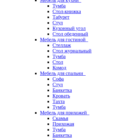
Мебель для кухни
Тумба
Стол-книжка
Табурет
Стул
Кухонный угол
Стол обеденный
Мебель для гостиной
Стеллаж
Стол журнальный
Тумба
Стол
Комод
Мебель для спальни
Софа
Стул
Банкетка
Кровать
Тахта
Тумба
Мебель для прихожей
Скамья
Прихожая
Тумба
Банкетка