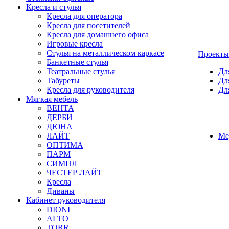
Кресла и стулья
Кресла для оператора
Кресла для посетителей
Кресла для домашнего офиса
Игровые кресла
Стулья на металлическом каркасе
Проекты
Банкетные стулья
Театральные стулья
Дл
Табуреты
Дл
Кресла для руководителя
Дл
Мягкая мебель
ВЕНТА
ДЕРБИ
ДЮНА
ЛАЙТ
Ме
ОПТИМА
ПАРМ
СИМПЛ
ЧЕСТЕР ЛАЙТ
Кресла
Диваны
Кабинет руководителя
DIONI
ALTO
TORR