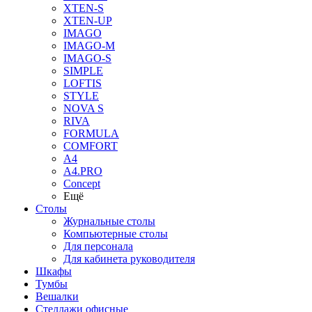
XTEN-S
XTEN-UP
IMAGO
IMAGO-M
IMAGO-S
SIMPLE
LOFTIS
STYLE
NOVA S
RIVA
FORMULA
COMFORT
A4
A4.PRO
Concept
Ещё
Столы
Журнальные столы
Компьютерные столы
Для персонала
Для кабинета руководителя
Шкафы
Тумбы
Вешалки
Стеллажи офисные