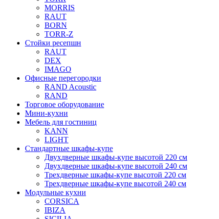
MORRIS
RAUT
BORN
TORR-Z
Стойки ресепшн
RAUT
DEX
IMAGO
Офисные перегородки
RAND Acoustic
RAND
Торговое оборудование
Мини-кухни
Мебель для гостиниц
KANN
LIGHT
Стандартные шкафы-купе
Двухдверные шкафы-купе высотой 220 см
Двухдверные шкафы-купе высотой 240 см
Трехдверные шкафы-купе высотой 220 см
Трехдверные шкафы-купе высотой 240 см
Модульные кухни
CORSICA
IBIZA
SICILIA