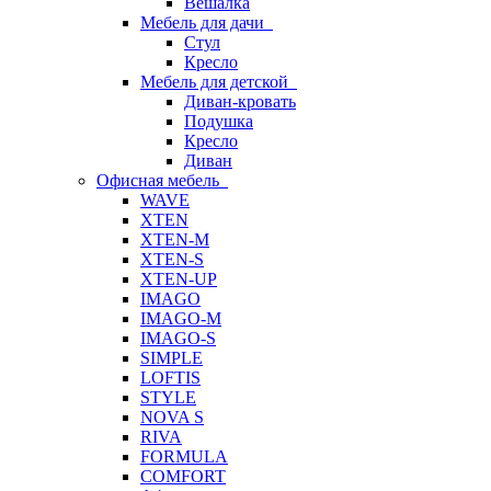
Вешалка
Мебель для дачи
Стул
Кресло
Мебель для детской
Диван-кровать
Подушка
Кресло
Диван
Офисная мебель
WAVE
XTEN
XTEN-M
XTEN-S
XTEN-UP
IMAGO
IMAGO-M
IMAGO-S
SIMPLE
LOFTIS
STYLE
NOVA S
RIVA
FORMULA
COMFORT