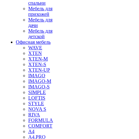
спальни
Мебель для
прихожей
Мебель для
дачи
Мебель для
детской
Офисная мебель
WAVE
XTEN
XTEN-M
XTEN-S
XTEN-UP
IMAGO
IMAGO-M
IMAGO-S
SIMPLE
LOFTIS
STYLE
NOVA S
RIVA
FORMULA
COMFORT
A4
A4.PRO