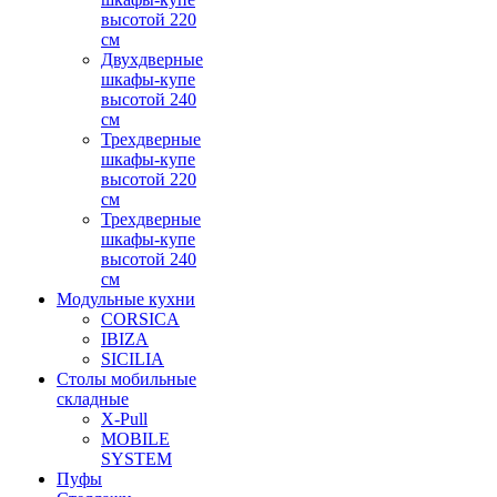
высотой 220
см
Двухдверные
шкафы-купе
высотой 240
см
Трехдверные
шкафы-купе
высотой 220
см
Трехдверные
шкафы-купе
высотой 240
см
Модульные кухни
CORSICA
IBIZA
SICILIA
Столы мобильные
складные
X-Pull
MOBILE
SYSTEM
Пуфы