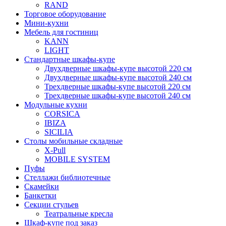
RAND
Торговое оборудование
Мини-кухни
Мебель для гостиниц
KANN
LIGHT
Стандартные шкафы-купе
Двухдверные шкафы-купе высотой 220 см
Двухдверные шкафы-купе высотой 240 см
Трехдверные шкафы-купе высотой 220 см
Трехдверные шкафы-купе высотой 240 см
Модульные кухни
CORSICA
IBIZA
SICILIA
Столы мобильные складные
X-Pull
MOBILE SYSTEM
Пуфы
Стеллажи библиотечные
Скамейки
Банкетки
Секции стульев
Театральные кресла
Шкаф-купе под заказ