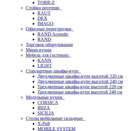
TORR-Z
Стойки ресепшн
RAUT
DEX
IMAGO
Офисные перегородки
RAND Acoustic
RAND
Торговое оборудование
Мини-кухни
Мебель для гостиниц
KANN
LIGHT
Стандартные шкафы-купе
Двухдверные шкафы-купе высотой 220 см
Двухдверные шкафы-купе высотой 240 см
Трехдверные шкафы-купе высотой 220 см
Трехдверные шкафы-купе высотой 240 см
Модульные кухни
CORSICA
IBIZA
SICILIA
Столы мобильные складные
X-Pull
MOBILE SYSTEM