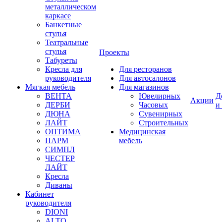
металлическом
каркасе
Банкетные
стулья
Театральные
стулья
Проекты
Табуреты
Кресла для
Для ресторанов
руководителя
Для автосалонов
Мягкая мебель
Для магазинов
ВЕНТА
Ювелирных
Д
Акции
ДЕРБИ
Часовых
и
ДЮНА
Сувенирных
ЛАЙТ
Строительных
ОПТИМА
Медицинская
ПАРМ
мебель
СИМПЛ
ЧЕСТЕР
ЛАЙТ
Кресла
Диваны
Кабинет
руководителя
DIONI
ALTO