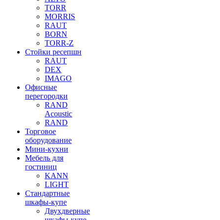
TORR
MORRIS
RAUT
BORN
TORR-Z
Стойки ресепшн
RAUT
DEX
IMAGO
Офисные
перегородки
RAND
Acoustic
RAND
Торговое
оборудование
Мини-кухни
Мебель для
гостиниц
KANN
LIGHT
Стандартные
шкафы-купе
Двухдверные
шкафы-купе