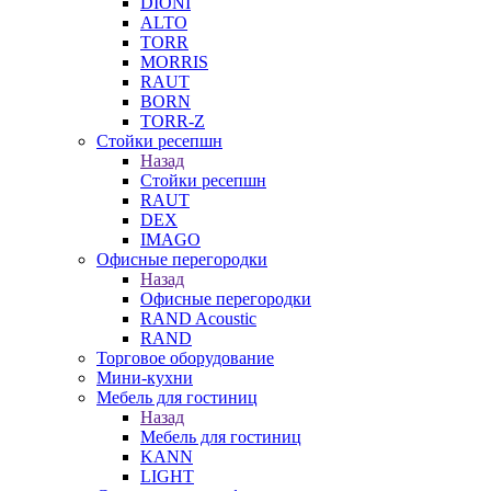
DIONI
ALTO
TORR
MORRIS
RAUT
BORN
TORR-Z
Стойки ресепшн
Назад
Стойки ресепшн
RAUT
DEX
IMAGO
Офисные перегородки
Назад
Офисные перегородки
RAND Acoustic
RAND
Торговое оборудование
Мини-кухни
Мебель для гостиниц
Назад
Мебель для гостиниц
KANN
LIGHT