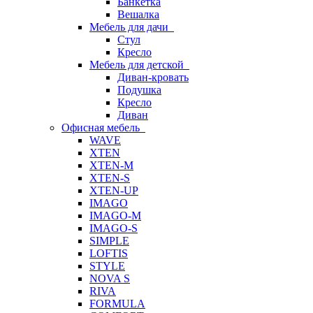
Банкетка
Вешалка
Мебель для дачи
Стул
Кресло
Мебель для детской
Диван-кровать
Подушка
Кресло
Диван
Офисная мебель
WAVE
XTEN
XTEN-M
XTEN-S
XTEN-UP
IMAGO
IMAGO-M
IMAGO-S
SIMPLE
LOFTIS
STYLE
NOVA S
RIVA
FORMULA