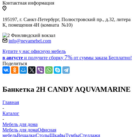
Контактная информация
195197, г. Санкт-Петербург, Полюстровский пр., д.32, литера
К, помещения 4Н (комната №10)
Финляндский вокзал
info@nevamebel.com
Купите у нас офисную мебель
7%
в августе
и получите
сборку
от суммы заказа
Бесплатно!
Поделиться
Банкетка 2Н CANDY AQUVAMARINE
Главная
-
Каталог
-
Мебель для дома
Мебель для дома
Офисная
мебель
Вешалки
Столы
Шкафы
Тумбы
Стеллажи