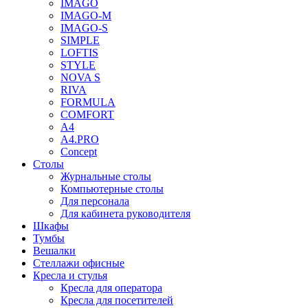
IMAGO
IMAGO-M
IMAGO-S
SIMPLE
LOFTIS
STYLE
NOVA S
RIVA
FORMULA
COMFORT
A4
A4.PRO
Concept
Столы
Журнальные столы
Компьютерные столы
Для персонала
Для кабинета руководителя
Шкафы
Тумбы
Вешалки
Стеллажи офисные
Кресла и стулья
Кресла для оператора
Кресла для посетителей