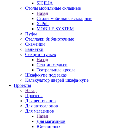
SICILIA
Столы мобильные складные
Назад
Столы мобильные складные
X-Pull
MOBILE SYSTEM
Пуфы
Стеллажи библиотечные
Скамейки
Банкетки
Секции стульев
Назад
Секции стульев
Театральные кресла
Шкаф-купе под заказ
Калькулятор дверей шкафа-купе
Проекты
Назад
Проекты
Для ресторанов
Для автосалонов
Для магазинов
Назад
Для магазинов
Ювелирных