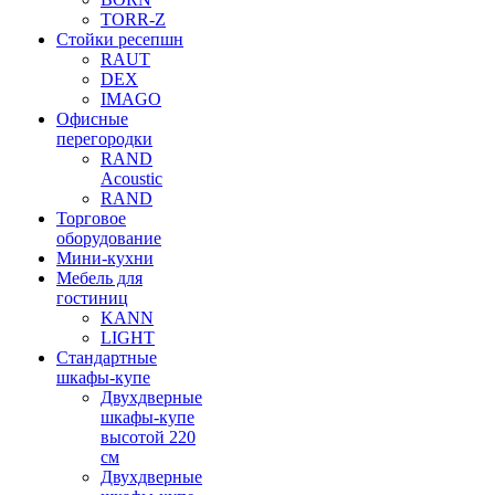
TORR-Z
Стойки ресепшн
RAUT
DEX
IMAGO
Офисные
перегородки
RAND
Acoustic
RAND
Торговое
оборудование
Мини-кухни
Мебель для
гостиниц
KANN
LIGHT
Стандартные
шкафы-купе
Двухдверные
шкафы-купе
высотой 220
см
Двухдверные