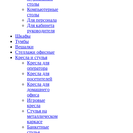
столы
Компьютерные
столы
Для персонала
Для кабинета
руководителя
Шкафы
Тумбы
Вешалки
Стеллажи офисные
Кресла и стулья
Кресла для
оператора
Кресла для
посетителей
Кресла для
домашнего
офиса
Игровые
кресла
Стулья на
металлическом
каркасе
Банкетные
стулья