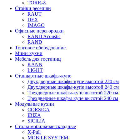
TORR-Z
Стойки ресепшн
RAUT
DEX
IMAGO
Офисные перегородки
RAND Acoustic
RAND
Торговое оборудование
Мини-кухни
Мебель для гостиниц
KANN
LIGHT
Стандартные шкафы-купе
Двухдверные шкафы-купе высотой 220 см
Двухдверные шкафы-купе высотой 240 см
Трехдверные шкафы-купе высотой 220 см
Трехдверные шкафы-купе высотой 240 см
Модульные кухни
CORSICA
IBIZA
SICILIA
Столы мобильные складные
X-Pull
MOBILE SYSTEM