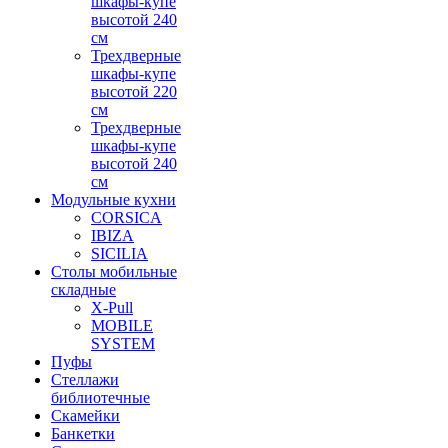
шкафы-купе
высотой 240
см
Трехдверные
шкафы-купе
высотой 220
см
Трехдверные
шкафы-купе
высотой 240
см
Модульные кухни
CORSICA
IBIZA
SICILIA
Столы мобильные
складные
X-Pull
MOBILE
SYSTEM
Пуфы
Стеллажи
библиотечные
Скамейки
Банкетки