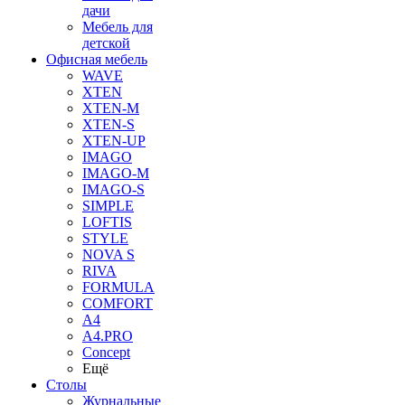
дачи
Мебель для
детской
Офисная мебель
WAVE
XTEN
XTEN-M
XTEN-S
XTEN-UP
IMAGO
IMAGO-M
IMAGO-S
SIMPLE
LOFTIS
STYLE
NOVA S
RIVA
FORMULA
COMFORT
A4
A4.PRO
Concept
Ещё
Столы
Журнальные