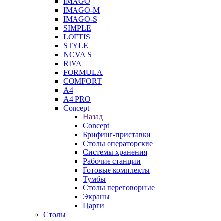
IMAGO
IMAGO-M
IMAGO-S
SIMPLE
LOFTIS
STYLE
NOVA S
RIVA
FORMULA
COMFORT
A4
A4.PRO
Concept
Назад
Concept
Брифинг-приставки
Столы операторские
Системы хранения
Рабочие станции
Готовые комплекты
Тумбы
Столы переговорные
Экраны
Царги
Столы