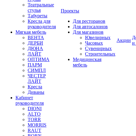
Театральные
стулья
Проекты
Табуреты
Кресла для
Для ресторанов
руководителя
Для автосалонов
Мягкая мебель
Для магазинов
ВЕНТА
Ювелирных
Д
Акции
ДЕРБИ
Часовых
и
ДЮНА
Сувенирных
ЛАЙТ
Строительных
ОПТИМА
Медицинская
ПАРМ
мебель
СИМПЛ
ЧЕСТЕР
ЛАЙТ
Кресла
Диваны
Кабинет
руководителя
DIONI
ALTO
TORR
MORRIS
RAUT
BORN