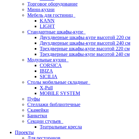
Торговое оборудование
Мини-кухни
Мебель для гостиниц
KANN
LIGHT
Стандартные шкафы-купе
Двухдверные шкафы-купе высотой 220 см
Двухдверные шкафы-купе высотой 240 см
Трехдверные шкафы-купе высотой 220 см
Трехдверные шкафы-купе высотой 240 см
Модульные кухни
CORSICA
IBIZA
SICILIA
Столы мобильные складные
X-Pull
MOBILE SYSTEM
Пуфы
Стеллажи библиотечные
Скамейки
Банкетки
Секции стульев
Театральные кресла
Проекты
Для ресторанов