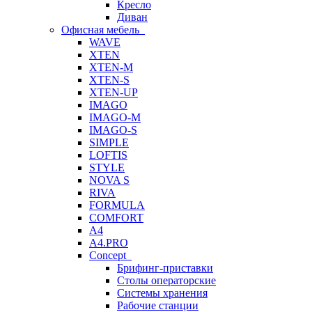
Кресло
Диван
Офисная мебель
WAVE
XTEN
XTEN-M
XTEN-S
XTEN-UP
IMAGO
IMAGO-M
IMAGO-S
SIMPLE
LOFTIS
STYLE
NOVA S
RIVA
FORMULA
COMFORT
A4
A4.PRO
Concept
Брифинг-приставки
Столы операторские
Системы хранения
Рабочие станции