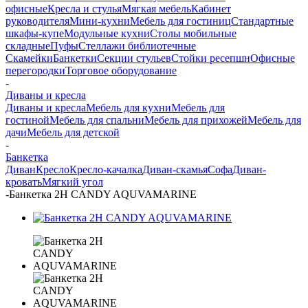
офисные
Кресла и стулья
Мягкая мебель
Кабинет
руководителя
Мини-кухни
Мебель для гостиниц
Стандартные
шкафы-купе
Модульные кухни
Столы мобильные
складные
Пуфы
Стеллажи библиотечные
Скамейки
Банкетки
Секции стульев
Стойки ресепшн
Офисные
перегородки
Торговое оборудование
-
Диваны и кресла
Диваны и кресла
Мебель для кухни
Мебель для
гостиной
Мебель для спальни
Мебель для прихожей
Мебель для
дачи
Мебель для детской
-
Банкетка
Диван
Кресло
Кресло-качалка
Диван-скамья
Софа
Диван-
кровать
Мягкий угол
-
Банкетка 2Н CANDY AQUVAMARINE