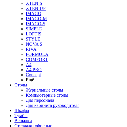
XTEN-S
XTEN-UP
IMAGO
IMAGO-M
IMAGO-S
SIMPLE
LOFTIS
STYLE
NOVA S
RIVA
FORMULA
COMFORT
A4
A4.PRO
Concept
Ещё
Столы
Журнальные столы
Компьютерные столы
Для персонала
Для кабинета руководителя
Шкафы
Тумбы
Вешалки
Стеллажи офисные