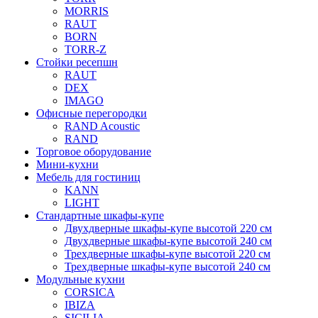
MORRIS
RAUT
BORN
TORR-Z
Стойки ресепшн
RAUT
DEX
IMAGO
Офисные перегородки
RAND Acoustic
RAND
Торговое оборудование
Мини-кухни
Мебель для гостиниц
KANN
LIGHT
Стандартные шкафы-купе
Двухдверные шкафы-купе высотой 220 см
Двухдверные шкафы-купе высотой 240 см
Трехдверные шкафы-купе высотой 220 см
Трехдверные шкафы-купе высотой 240 см
Модульные кухни
CORSICA
IBIZA
SICILIA