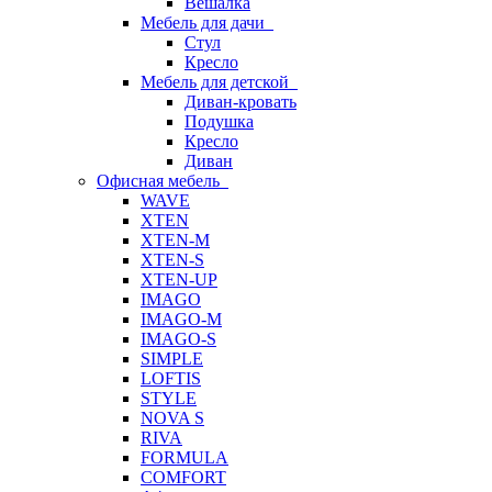
Вешалка
Мебель для дачи
Стул
Кресло
Мебель для детской
Диван-кровать
Подушка
Кресло
Диван
Офисная мебель
WAVE
XTEN
XTEN-M
XTEN-S
XTEN-UP
IMAGO
IMAGO-M
IMAGO-S
SIMPLE
LOFTIS
STYLE
NOVA S
RIVA
FORMULA
COMFORT