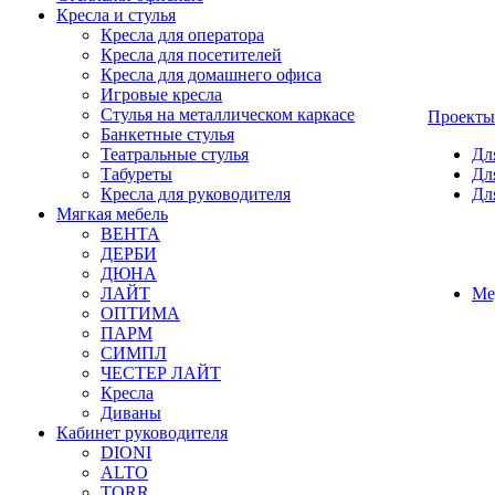
Кресла и стулья
Кресла для оператора
Кресла для посетителей
Кресла для домашнего офиса
Игровые кресла
Стулья на металлическом каркасе
Проекты
Банкетные стулья
Театральные стулья
Дл
Табуреты
Дл
Кресла для руководителя
Дл
Мягкая мебель
ВЕНТА
ДЕРБИ
ДЮНА
ЛАЙТ
Ме
ОПТИМА
ПАРМ
СИМПЛ
ЧЕСТЕР ЛАЙТ
Кресла
Диваны
Кабинет руководителя
DIONI
ALTO
TORR