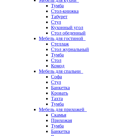
Мебель для кухни
Тумба
Стол-книжка
Табурет
Стул
Кухонный угол
Стол обеденный
Мебель для гостиной
Стеллаж
Стол журнальный
Тумба
Стол
Комод
Мебель для спальни
Софа
Стул
Банкетка
Кровать
Тахта
Тумба
Мебель для прихожей
Скамья
Прихожая
Тумба
Банкетка