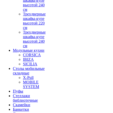
шкафы-купе
высотой 240
см
Трехдверные
шкафы-купе
высотой 220
см
Трехдверные
шкафы-купе
высотой 240
см
Модульные кухни
CORSICA
IBIZA
SICILIA
Столы мобильные
складные
X-Pull
MOBILE
SYSTEM
Пуфы
Стеллажи
библиотечные
Скамейки
Банкетки