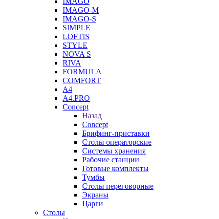
IMAGO
IMAGO-M
IMAGO-S
SIMPLE
LOFTIS
STYLE
NOVA S
RIVA
FORMULA
COMFORT
A4
A4.PRO
Concept
Назад
Concept
Брифинг-приставки
Столы операторские
Системы хранения
Рабочие станции
Готовые комплекты
Тумбы
Столы переговорные
Экраны
Царги
Столы