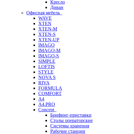
Кресло
Диван
Офисная мебель
WAVE
XTEN
XTEN-M
XTEN-S
XTEN-UP
IMAGO
IMAGO-M
IMAGO-S
SIMPLE
LOFTIS
STYLE
NOVA S
RIVA
FORMULA
COMFORT
A4
A4.PRO
Concept
Брифинг-приставки
Столы операторские
Системы хранения
Рабочие станции