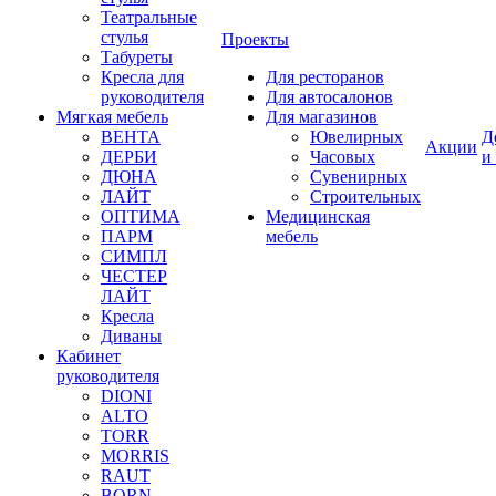
Театральные
стулья
Проекты
Табуреты
Кресла для
Для ресторанов
руководителя
Для автосалонов
Мягкая мебель
Для магазинов
ВЕНТА
Ювелирных
Д
Акции
ДЕРБИ
Часовых
и
ДЮНА
Сувенирных
ЛАЙТ
Строительных
ОПТИМА
Медицинская
ПАРМ
мебель
СИМПЛ
ЧЕСТЕР
ЛАЙТ
Кресла
Диваны
Кабинет
руководителя
DIONI
ALTO
TORR
MORRIS
RAUT
BORN