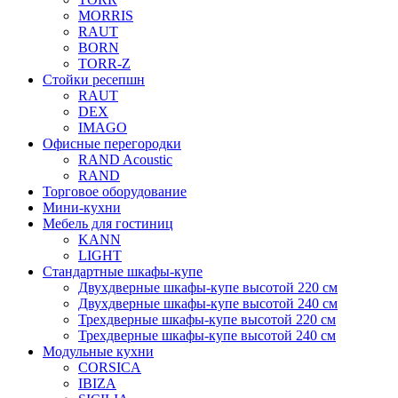
MORRIS
RAUT
BORN
TORR-Z
Стойки ресепшн
RAUT
DEX
IMAGO
Офисные перегородки
RAND Acoustic
RAND
Торговое оборудование
Мини-кухни
Мебель для гостиниц
KANN
LIGHT
Стандартные шкафы-купе
Двухдверные шкафы-купе высотой 220 см
Двухдверные шкафы-купе высотой 240 см
Трехдверные шкафы-купе высотой 220 см
Трехдверные шкафы-купе высотой 240 см
Модульные кухни
CORSICA
IBIZA