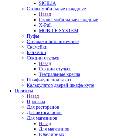
SICILIA
Столы мобильные складные
Назад
Столы мобильные складные
X-Pull
MOBILE SYSTEM
Пуфы
Стеллажи библиотечные
Скамейки
Банкетки
Секции стульев
Назад
Секции стульев
Театральные кресла
Шкаф-купе под заказ
Калькулятор дверей шкафа-купе
Проекты
Назад
Проекты
Для ресторанов
Для автосалонов
Для магазинов
Назад
Для магазинов
Ювелирных