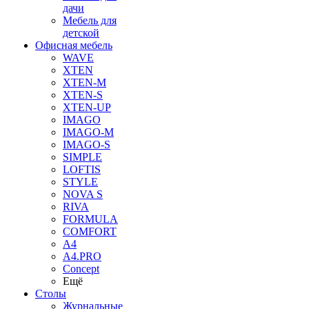
дачи
Мебель для
детской
Офисная мебель
WAVE
XTEN
XTEN-M
XTEN-S
XTEN-UP
IMAGO
IMAGO-M
IMAGO-S
SIMPLE
LOFTIS
STYLE
NOVA S
RIVA
FORMULA
COMFORT
A4
A4.PRO
Concept
Ещё
Столы
Журнальные