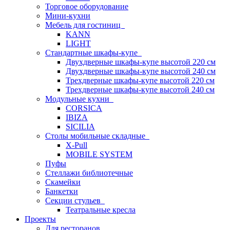
Торговое оборудование
Мини-кухни
Мебель для гостиниц
KANN
LIGHT
Стандартные шкафы-купе
Двухдверные шкафы-купе высотой 220 см
Двухдверные шкафы-купе высотой 240 см
Трехдверные шкафы-купе высотой 220 см
Трехдверные шкафы-купе высотой 240 см
Модульные кухни
CORSICA
IBIZA
SICILIA
Столы мобильные складные
X-Pull
MOBILE SYSTEM
Пуфы
Стеллажи библиотечные
Скамейки
Банкетки
Секции стульев
Театральные кресла
Проекты
Для ресторанов