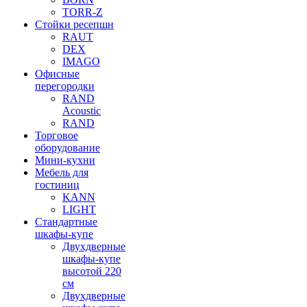
TORR-Z
Стойки ресепшн
RAUT
DEX
IMAGO
Офисные
перегородки
RAND
Acoustic
RAND
Торговое
оборудование
Мини-кухни
Мебель для
гостиниц
KANN
LIGHT
Стандартные
шкафы-купе
Двухдверные
шкафы-купе
высотой 220
см
Двухдверные