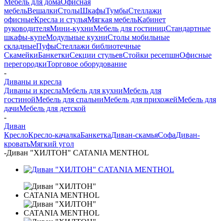
Мебель для дома
Офисная
мебель
Вешалки
Столы
Шкафы
Тумбы
Стеллажи
офисные
Кресла и стулья
Мягкая мебель
Кабинет
руководителя
Мини-кухни
Мебель для гостиниц
Стандартные
шкафы-купе
Модульные кухни
Столы мобильные
складные
Пуфы
Стеллажи библиотечные
Скамейки
Банкетки
Секции стульев
Стойки ресепшн
Офисные
перегородки
Торговое оборудование
-
Диваны и кресла
Диваны и кресла
Мебель для кухни
Мебель для
гостиной
Мебель для спальни
Мебель для прихожей
Мебель для
дачи
Мебель для детской
-
Диван
Кресло
Кресло-качалка
Банкетка
Диван-скамья
Софа
Диван-
кровать
Мягкий угол
-
Диван "ХИЛТОН" CATANIA MENTHOL