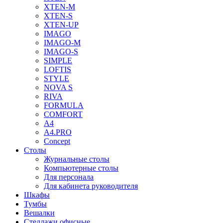
XTEN-M
XTEN-S
XTEN-UP
IMAGO
IMAGO-M
IMAGO-S
SIMPLE
LOFTIS
STYLE
NOVA S
RIVA
FORMULA
COMFORT
A4
A4.PRO
Concept
Столы
Журнальные столы
Компьютерные столы
Для персонала
Для кабинета руководителя
Шкафы
Тумбы
Вешалки
Стеллажи офисные