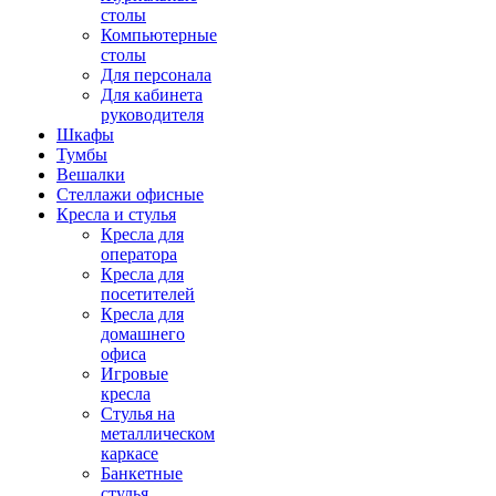
столы
Компьютерные
столы
Для персонала
Для кабинета
руководителя
Шкафы
Тумбы
Вешалки
Стеллажи офисные
Кресла и стулья
Кресла для
оператора
Кресла для
посетителей
Кресла для
домашнего
офиса
Игровые
кресла
Стулья на
металлическом
каркасе
Банкетные
стулья