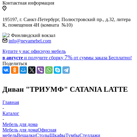
Контактная информация
195197, г. Санкт-Петербург, Полюстровский пр., д.32, литера
К, помещения 4Н (комната №10)
Финляндский вокзал
info@nevamebel.com
Купите у нас офисную мебель
7%
в августе
и получите
сборку
от суммы заказа
Бесплатно!
Поделиться
Диван "ТРИУМФ" CATANIA LATTE
Главная
-
Каталог
-
Мебель для дома
Мебель для дома
Офисная
мебель
Вешалки
Столы
Шкафы
Тумбы
Стеллажи