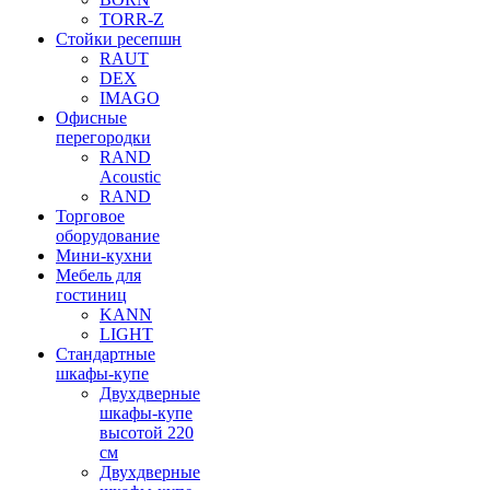
TORR-Z
Стойки ресепшн
RAUT
DEX
IMAGO
Офисные
перегородки
RAND
Acoustic
RAND
Торговое
оборудование
Мини-кухни
Мебель для
гостиниц
KANN
LIGHT
Стандартные
шкафы-купе
Двухдверные
шкафы-купе
высотой 220
см
Двухдверные