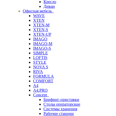
Кресло
Диван
Офисная мебель
WAVE
XTEN
XTEN-M
XTEN-S
XTEN-UP
IMAGO
IMAGO-M
IMAGO-S
SIMPLE
LOFTIS
STYLE
NOVA S
RIVA
FORMULA
COMFORT
A4
A4.PRO
Concept
Брифинг-приставки
Столы операторские
Системы хранения
Рабочие станции