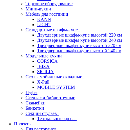
Торговое оборудование
Мини-кухни
Мебель для гостиниц
KANN
LIGHT
Стандартные шкафы-купе
Двухдверные шкафы-купе высотой 220 см
Двухдверные шкафы-купе высотой 240 см
Трехдверные шкафы-купе высотой 220 см
Трехдверные шкафы-купе высотой 240 см
Модульные кухни
CORSICA
IBIZA
SICILIA
Столы мобильные складные
X-Pull
MOBILE SYSTEM
Пуфы
Стеллажи библиотечные
Скамейки
Банкетки
Секции стульев
Театральные кресла
Проекты
Для ресторанов