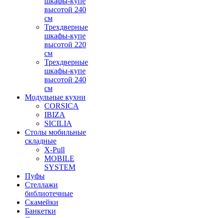
шкафы-купе
высотой 240
см
Трехдверные
шкафы-купе
высотой 220
см
Трехдверные
шкафы-купе
высотой 240
см
Модульные кухни
CORSICA
IBIZA
SICILIA
Столы мобильные
складные
X-Pull
MOBILE
SYSTEM
Пуфы
Стеллажи
библиотечные
Скамейки
Банкетки