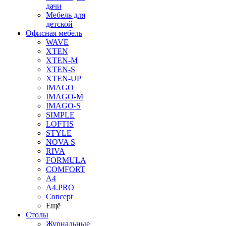
дачи
Мебель для
детской
Офисная мебель
WAVE
XTEN
XTEN-M
XTEN-S
XTEN-UP
IMAGO
IMAGO-M
IMAGO-S
SIMPLE
LOFTIS
STYLE
NOVA S
RIVA
FORMULA
COMFORT
A4
A4.PRO
Concept
Ещё
Столы
Журнальные