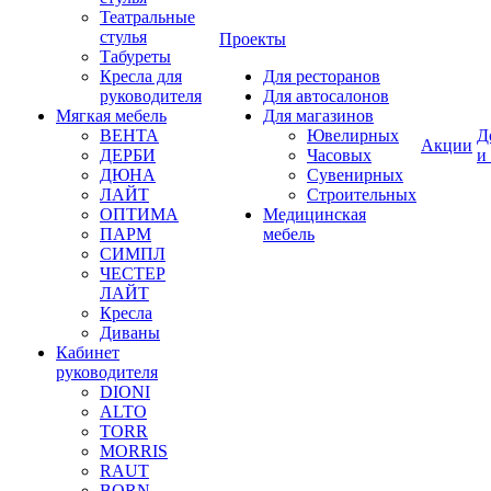
Театральные
стулья
Проекты
Табуреты
Кресла для
Для ресторанов
руководителя
Для автосалонов
Мягкая мебель
Для магазинов
ВЕНТА
Ювелирных
Д
Акции
ДЕРБИ
Часовых
и
ДЮНА
Сувенирных
ЛАЙТ
Строительных
ОПТИМА
Медицинская
ПАРМ
мебель
СИМПЛ
ЧЕСТЕР
ЛАЙТ
Кресла
Диваны
Кабинет
руководителя
DIONI
ALTO
TORR
MORRIS
RAUT
BORN