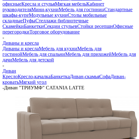
офисные
Кресла и стулья
Мягкая мебель
Кабинет
руководителя
Мини-кухни
Мебель для гостиниц
Стандартные
шкафы-купе
Модульные кухни
Столы мобильные
складные
Пуфы
Стеллажи библиотечные
Скамейки
Банкетки
Секции стульев
Стойки ресепшн
Офисные
перегородки
Торговое оборудование
-
Диваны и кресла
Диваны и кресла
Мебель для кухни
Мебель для
гостиной
Мебель для спальни
Мебель для прихожей
Мебель для
дачи
Мебель для детской
-
Диван
Кресло
Кресло-качалка
Банкетка
Диван-скамья
Софа
Диван-
кровать
Мягкий угол
-
Диван "ТРИУМФ" CATANIA LATTE