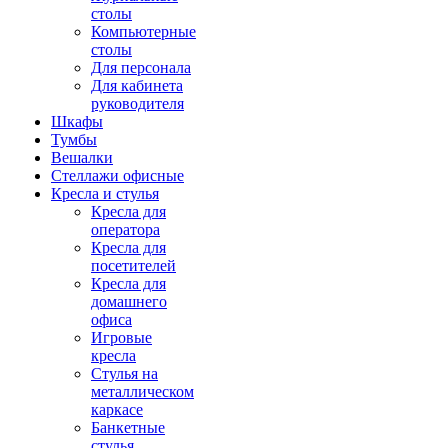
столы
Компьютерные
столы
Для персонала
Для кабинета
руководителя
Шкафы
Тумбы
Вешалки
Стеллажи офисные
Кресла и стулья
Кресла для
оператора
Кресла для
посетителей
Кресла для
домашнего
офиса
Игровые
кресла
Стулья на
металлическом
каркасе
Банкетные
стулья