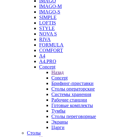
IMAGO
IMAGO-M
IMAGO-S
SIMPLE
LOFTIS
STYLE
NOVA S
RIVA
FORMULA
COMFORT
A4
A4.PRO
Concept
Назад
Concept
Брифинг-приставки
Столы операторские
Системы хранения
Рабочие станции
Готовые комплекты
Тумбы
Столы переговорные
Экраны
Царги
Столы