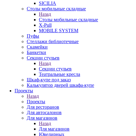
SICILIA
Столы мобильные складные
Назад
Столы мобильные складные
X-Pull
MOBILE SYSTEM
Пуфы
Стеллажи библиотечные
Скамейки
Банкетки
Секции стульев
Назад
Секции стульев
Театральные кресла
Шкаф-купе под заказ
Калькулятор дверей шкафа-купе
Проекты
Назад
Проекты
Для ресторанов
Для автосалонов
Для магазинов
Назад
Для магазинов
Ювелирных