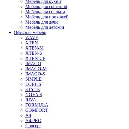
Мебель для кухни
Мебель для гостиной
Мебель для спальни
Мебель для прихожей
Мебель для дачи
Мебель для детской
Офисная мебель
WAVE
XTEN
XTEN-M
XTEN-S
XTEN-UP
IMAGO
IMAGO-M
IMAGO-S
SIMPLE
LOFTIS
STYLE
NOVA S
RIVA
FORMULA
COMFORT
A4
A4.PRO
Concept