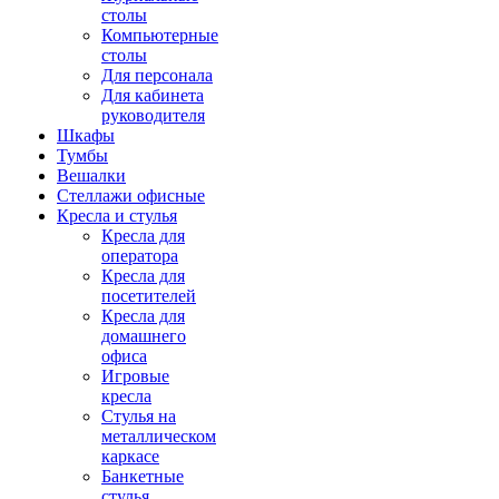
столы
Компьютерные
столы
Для персонала
Для кабинета
руководителя
Шкафы
Тумбы
Вешалки
Стеллажи офисные
Кресла и стулья
Кресла для
оператора
Кресла для
посетителей
Кресла для
домашнего
офиса
Игровые
кресла
Стулья на
металлическом
каркасе
Банкетные
стулья