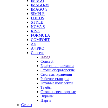
IMAGO
IMAGO-M
IMAGO-S
SIMPLE
LOFTIS
STYLE
NOVA S
RIVA
FORMULA
COMFORT
A4
A4.PRO
Concept
Назад
Concept
Брифинг-приставки
Столы операторские
Системы хранения
Рабочие станции
Готовые комплекты
Тумбы
Столы переговорные
Экраны
Царги
Столы