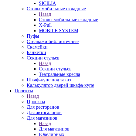
SICILIA
Столы мобильные складные
Назад
Столы мобильные складные
X-Pull
MOBILE SYSTEM
Пуфы
Стеллажи библиотечные
Скамейки
Банкетки
Секции стульев
Назад
Секции стульев
Театральные кресла
Шкаф-купе под заказ
Калькулятор дверей шкафа-купе
Проекты
Назад
Проекты
Для ресторанов
Для автосалонов
Для магазинов
Назад
Для магазинов
Ювелирных