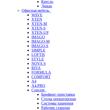
Кресло
Диван
Офисная мебель
WAVE
XTEN
XTEN-M
XTEN-S
XTEN-UP
IMAGO
IMAGO-M
IMAGO-S
SIMPLE
LOFTIS
STYLE
NOVA S
RIVA
FORMULA
COMFORT
A4
A4.PRO
Concept
Брифинг-приставки
Столы операторские
Системы хранения
Рабочие станции