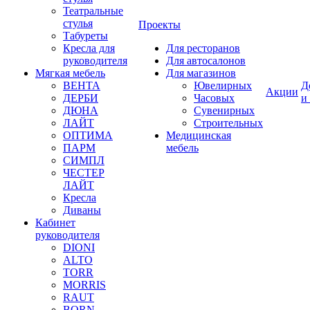
Театральные
стулья
Проекты
Табуреты
Кресла для
Для ресторанов
руководителя
Для автосалонов
Мягкая мебель
Для магазинов
ВЕНТА
Ювелирных
Д
Акции
ДЕРБИ
Часовых
и
ДЮНА
Сувенирных
ЛАЙТ
Строительных
ОПТИМА
Медицинская
ПАРМ
мебель
СИМПЛ
ЧЕСТЕР
ЛАЙТ
Кресла
Диваны
Кабинет
руководителя
DIONI
ALTO
TORR
MORRIS
RAUT
BORN