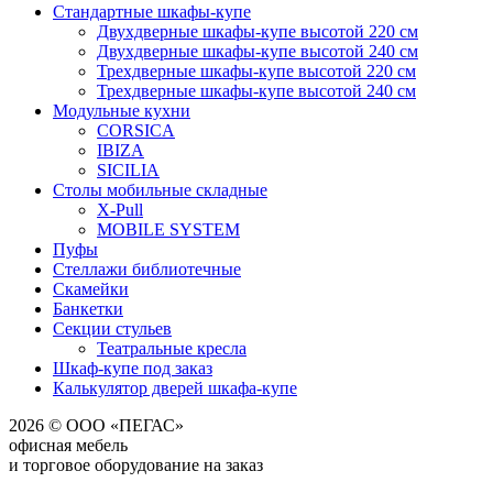
Стандартные шкафы-купе
Двухдверные шкафы-купе высотой 220 см
Двухдверные шкафы-купе высотой 240 см
Трехдверные шкафы-купе высотой 220 см
Трехдверные шкафы-купе высотой 240 см
Модульные кухни
CORSICA
IBIZA
SICILIA
Столы мобильные складные
X-Pull
MOBILE SYSTEM
Пуфы
Стеллажи библиотечные
Скамейки
Банкетки
Секции стульев
Театральные кресла
Шкаф-купе под заказ
Калькулятор дверей шкафа-купе
2026 © ООО «ПЕГАС»
офисная мебель
и торговое оборудование на заказ