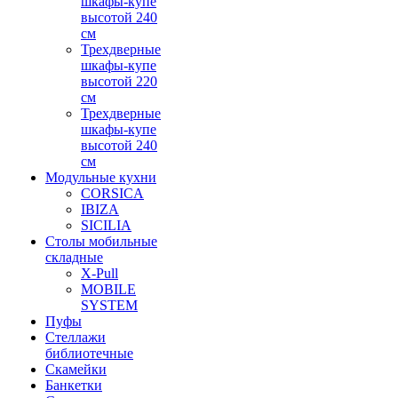
шкафы-купе
высотой 240
см
Трехдверные
шкафы-купе
высотой 220
см
Трехдверные
шкафы-купе
высотой 240
см
Модульные кухни
CORSICA
IBIZA
SICILIA
Столы мобильные
складные
X-Pull
MOBILE
SYSTEM
Пуфы
Стеллажи
библиотечные
Скамейки
Банкетки