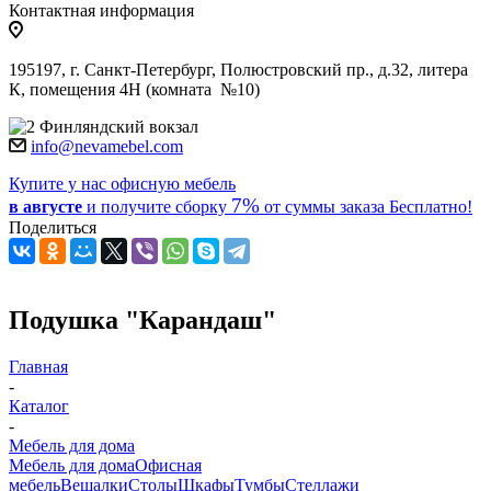
Контактная информация
195197, г. Санкт-Петербург, Полюстровский пр., д.32, литера
К, помещения 4Н (комната №10)
Финляндский вокзал
info@nevamebel.com
Купите у нас офисную мебель
7%
в августе
и получите
сборку
от суммы заказа
Бесплатно!
Поделиться
Подушка "Карандаш"
Главная
-
Каталог
-
Мебель для дома
Мебель для дома
Офисная
мебель
Вешалки
Столы
Шкафы
Тумбы
Стеллажи