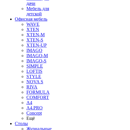
дачи
Мебель для
детской
Офисная мебель
WAVE
XTEN
XTEN-M
XTEN-S
XTEN-UP
IMAGO
IMAGO-M
IMAGO-S
SIMPLE
LOFTIS
STYLE
NOVA S
RIVA
FORMULA
COMFORT
A4
A4.PRO
Concept
Ещё
Столы
Журнальные