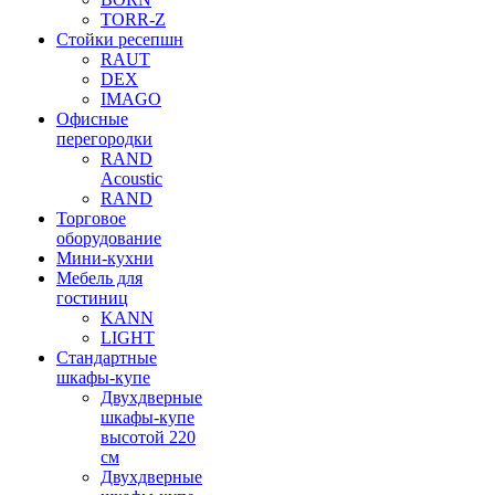
TORR-Z
Стойки ресепшн
RAUT
DEX
IMAGO
Офисные
перегородки
RAND
Acoustic
RAND
Торговое
оборудование
Мини-кухни
Мебель для
гостиниц
KANN
LIGHT
Стандартные
шкафы-купе
Двухдверные
шкафы-купе
высотой 220
см
Двухдверные