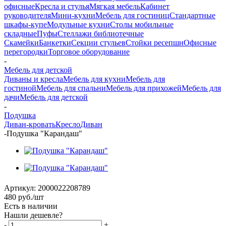
офисные
Кресла и стулья
Мягкая мебель
Кабинет
руководителя
Мини-кухни
Мебель для гостиниц
Стандартные
шкафы-купе
Модульные кухни
Столы мобильные
складные
Пуфы
Стеллажи библиотечные
Скамейки
Банкетки
Секции стульев
Стойки ресепшн
Офисные
перегородки
Торговое оборудование
-
Мебель для детской
Диваны и кресла
Мебель для кухни
Мебель для
гостиной
Мебель для спальни
Мебель для прихожей
Мебель для
дачи
Мебель для детской
-
Подушка
Диван-кровать
Кресло
Диван
-
Подушка "Карандаш"
Артикул:
2000022208789
480
руб.
/шт
Есть в наличии
Нашли дешевле?
-
+