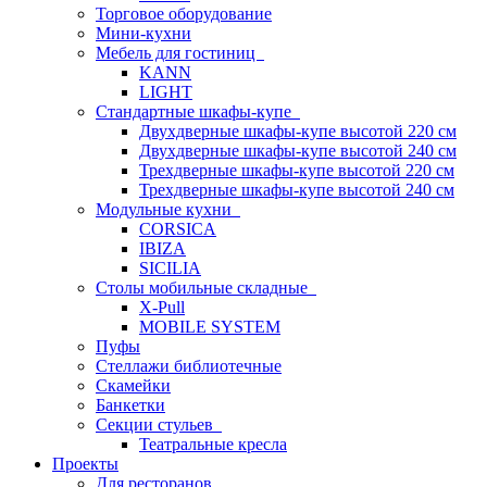
Торговое оборудование
Мини-кухни
Мебель для гостиниц
KANN
LIGHT
Стандартные шкафы-купе
Двухдверные шкафы-купе высотой 220 см
Двухдверные шкафы-купе высотой 240 см
Трехдверные шкафы-купе высотой 220 см
Трехдверные шкафы-купе высотой 240 см
Модульные кухни
CORSICA
IBIZA
SICILIA
Столы мобильные складные
X-Pull
MOBILE SYSTEM
Пуфы
Стеллажи библиотечные
Скамейки
Банкетки
Секции стульев
Театральные кресла
Проекты
Для ресторанов