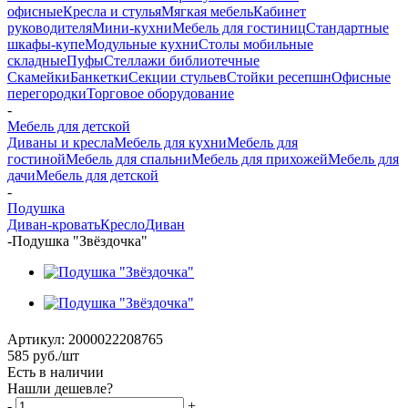
офисные
Кресла и стулья
Мягкая мебель
Кабинет
руководителя
Мини-кухни
Мебель для гостиниц
Стандартные
шкафы-купе
Модульные кухни
Столы мобильные
складные
Пуфы
Стеллажи библиотечные
Скамейки
Банкетки
Секции стульев
Стойки ресепшн
Офисные
перегородки
Торговое оборудование
-
Мебель для детской
Диваны и кресла
Мебель для кухни
Мебель для
гостиной
Мебель для спальни
Мебель для прихожей
Мебель для
дачи
Мебель для детской
-
Подушка
Диван-кровать
Кресло
Диван
-
Подушка "Звёздочка"
Артикул:
2000022208765
585
руб.
/шт
Есть в наличии
Нашли дешевле?
-
+