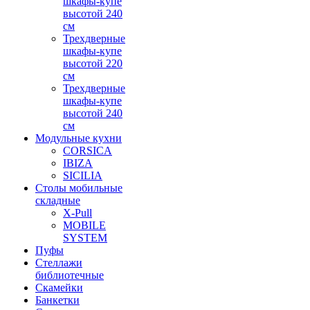
шкафы-купе
высотой 240
см
Трехдверные
шкафы-купе
высотой 220
см
Трехдверные
шкафы-купе
высотой 240
см
Модульные кухни
CORSICA
IBIZA
SICILIA
Столы мобильные
складные
X-Pull
MOBILE
SYSTEM
Пуфы
Стеллажи
библиотечные
Скамейки
Банкетки