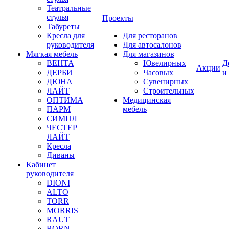
Театральные
стулья
Проекты
Табуреты
Кресла для
Для ресторанов
руководителя
Для автосалонов
Мягкая мебель
Для магазинов
ВЕНТА
Ювелирных
Д
Акции
ДЕРБИ
Часовых
и
ДЮНА
Сувенирных
ЛАЙТ
Строительных
ОПТИМА
Медицинская
ПАРМ
мебель
СИМПЛ
ЧЕСТЕР
ЛАЙТ
Кресла
Диваны
Кабинет
руководителя
DIONI
ALTO
TORR
MORRIS
RAUT
BORN