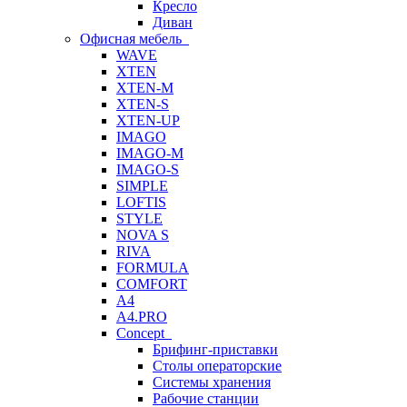
Кресло
Диван
Офисная мебель
WAVE
XTEN
XTEN-M
XTEN-S
XTEN-UP
IMAGO
IMAGO-M
IMAGO-S
SIMPLE
LOFTIS
STYLE
NOVA S
RIVA
FORMULA
COMFORT
A4
A4.PRO
Concept
Брифинг-приставки
Столы операторские
Системы хранения
Рабочие станции