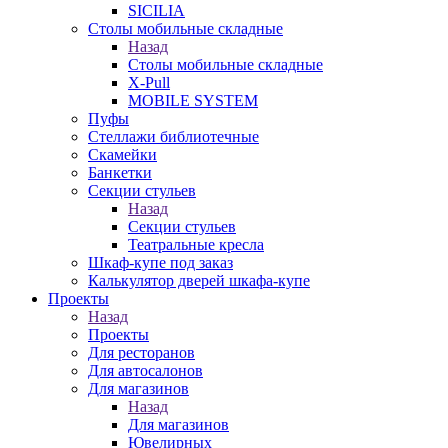
SICILIA
Столы мобильные складные
Назад
Столы мобильные складные
X-Pull
MOBILE SYSTEM
Пуфы
Стеллажи библиотечные
Скамейки
Банкетки
Секции стульев
Назад
Секции стульев
Театральные кресла
Шкаф-купе под заказ
Калькулятор дверей шкафа-купе
Проекты
Назад
Проекты
Для ресторанов
Для автосалонов
Для магазинов
Назад
Для магазинов
Ювелирных