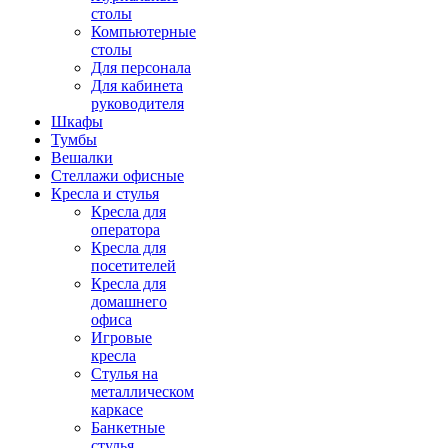
столы
Компьютерные
столы
Для персонала
Для кабинета
руководителя
Шкафы
Тумбы
Вешалки
Стеллажи офисные
Кресла и стулья
Кресла для
оператора
Кресла для
посетителей
Кресла для
домашнего
офиса
Игровые
кресла
Стулья на
металлическом
каркасе
Банкетные
стулья