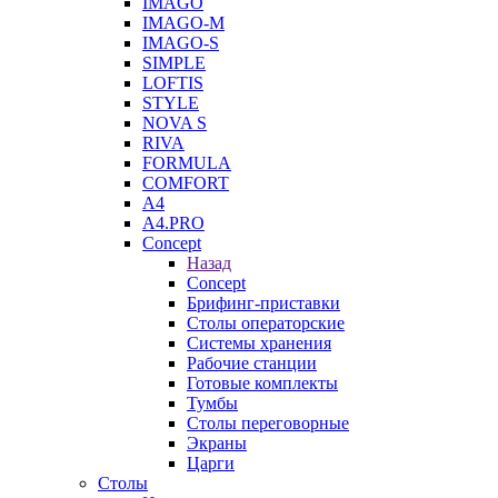
IMAGO
IMAGO-M
IMAGO-S
SIMPLE
LOFTIS
STYLE
NOVA S
RIVA
FORMULA
COMFORT
A4
A4.PRO
Concept
Назад
Concept
Брифинг-приставки
Столы операторские
Системы хранения
Рабочие станции
Готовые комплекты
Тумбы
Столы переговорные
Экраны
Царги
Столы