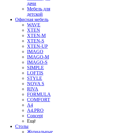
дачи
Мебель для
детской
Офисная мебель
WAVE
XTEN
XTEN-M
XTEN-S
XTEN-UP
IMAGO
IMAGO-M
IMAGO-S
SIMPLE
LOFTIS
STYLE
NOVA S
RIVA
FORMULA
COMFORT
A4
A4.PRO
Concept
Ещё
Столы
Журнальные