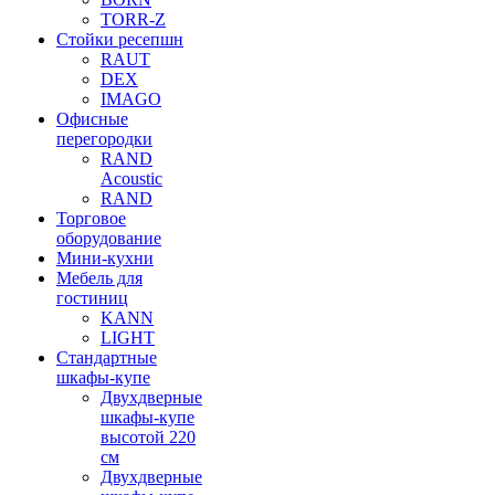
TORR-Z
Стойки ресепшн
RAUT
DEX
IMAGO
Офисные
перегородки
RAND
Acoustic
RAND
Торговое
оборудование
Мини-кухни
Мебель для
гостиниц
KANN
LIGHT
Стандартные
шкафы-купе
Двухдверные
шкафы-купе
высотой 220
см
Двухдверные