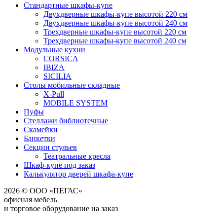
Стандартные шкафы-купе
Двухдверные шкафы-купе высотой 220 см
Двухдверные шкафы-купе высотой 240 см
Трехдверные шкафы-купе высотой 220 см
Трехдверные шкафы-купе высотой 240 см
Модульные кухни
CORSICA
IBIZA
SICILIA
Столы мобильные складные
X-Pull
MOBILE SYSTEM
Пуфы
Стеллажи библиотечные
Скамейки
Банкетки
Секции стульев
Театральные кресла
Шкаф-купе под заказ
Калькулятор дверей шкафа-купе
2026 © ООО «ПЕГАС»
офисная мебель
и торговое оборудование на заказ