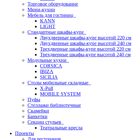
Торговое оборудование
Мини-кухни
Мебель для гостиниц
KANN
LIGHT
Стандартные шкафы-купе
Двухдверные шкафы-купе высотой 220 см
Двухдверные шкафы-купе высотой 240 см
Трехдверные шкафы-купе высотой 220 см
Трехдверные шкафы-купе высотой 240 см
Модульные кухни
CORSICA
IBIZA
SICILIA
Столы мобильные складные
X-Pull
MOBILE SYSTEM
Пуфы
Стеллажи библиотечные
Скамейки
Банкетки
Секции стульев
Театральные кресла
Проекты
Для ресторанов