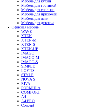
Мебель для кухни
Мебель для гостиной
Мебель для спальни
Мебель для прихожей
Мебель для дачи
Мебель для детской
Офисная мебель
WAVE
XTEN
XTEN-M
XTEN-S
XTEN-UP
IMAGO
IMAGO-M
IMAGO-S
SIMPLE
LOFTIS
STYLE
NOVA S
RIVA
FORMULA
COMFORT
A4
A4.PRO
Concept