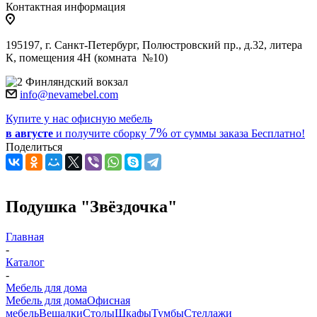
Контактная информация
195197, г. Санкт-Петербург, Полюстровский пр., д.32, литера
К, помещения 4Н (комната №10)
Финляндский вокзал
info@nevamebel.com
Купите у нас офисную мебель
7%
в августе
и получите
сборку
от суммы заказа
Бесплатно!
Поделиться
Подушка "Звёздочка"
Главная
-
Каталог
-
Мебель для дома
Мебель для дома
Офисная
мебель
Вешалки
Столы
Шкафы
Тумбы
Стеллажи