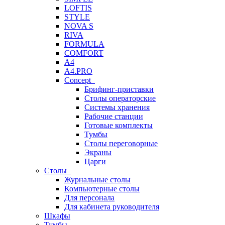
LOFTIS
STYLE
NOVA S
RIVA
FORMULA
COMFORT
A4
A4.PRO
Concept
Брифинг-приставки
Столы операторские
Системы хранения
Рабочие станции
Готовые комплекты
Тумбы
Столы переговорные
Экраны
Царги
Столы
Журнальные столы
Компьютерные столы
Для персонала
Для кабинета руководителя
Шкафы
Тумбы