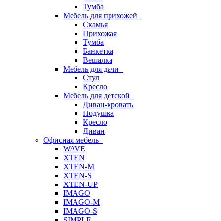
Тумба
Мебель для прихожей
Скамья
Прихожая
Тумба
Банкетка
Вешалка
Мебель для дачи
Стул
Кресло
Мебель для детской
Диван-кровать
Подушка
Кресло
Диван
Офисная мебель
WAVE
XTEN
XTEN-M
XTEN-S
XTEN-UP
IMAGO
IMAGO-M
IMAGO-S
SIMPLE