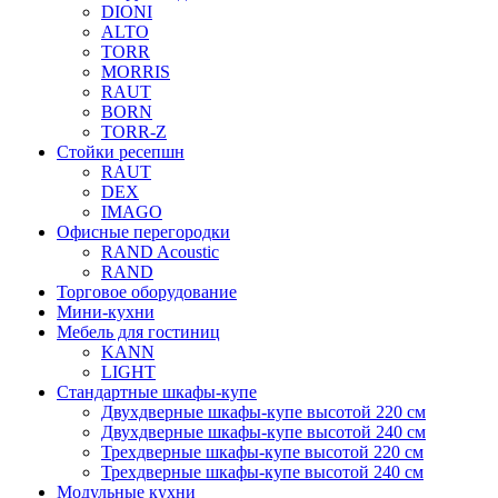
DIONI
ALTO
TORR
MORRIS
RAUT
BORN
TORR-Z
Стойки ресепшн
RAUT
DEX
IMAGO
Офисные перегородки
RAND Acoustic
RAND
Торговое оборудование
Мини-кухни
Мебель для гостиниц
KANN
LIGHT
Стандартные шкафы-купе
Двухдверные шкафы-купе высотой 220 см
Двухдверные шкафы-купе высотой 240 см
Трехдверные шкафы-купе высотой 220 см
Трехдверные шкафы-купе высотой 240 см
Модульные кухни