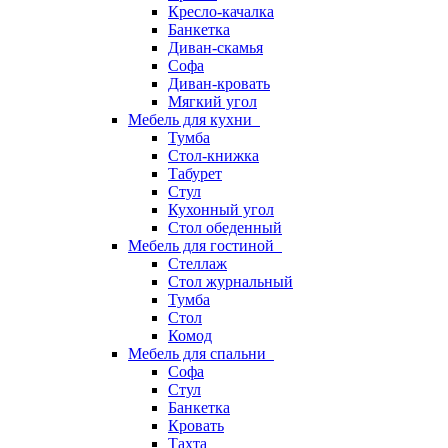
Кресло-качалка
Банкетка
Диван-скамья
Софа
Диван-кровать
Мягкий угол
Мебель для кухни
Тумба
Стол-книжка
Табурет
Стул
Кухонный угол
Стол обеденный
Мебель для гостиной
Стеллаж
Стол журнальный
Тумба
Стол
Комод
Мебель для спальни
Софа
Стул
Банкетка
Кровать
Тахта