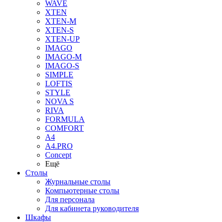
WAVE
XTEN
XTEN-M
XTEN-S
XTEN-UP
IMAGO
IMAGO-M
IMAGO-S
SIMPLE
LOFTIS
STYLE
NOVA S
RIVA
FORMULA
COMFORT
A4
A4.PRO
Concept
Ещё
Столы
Журнальные столы
Компьютерные столы
Для персонала
Для кабинета руководителя
Шкафы