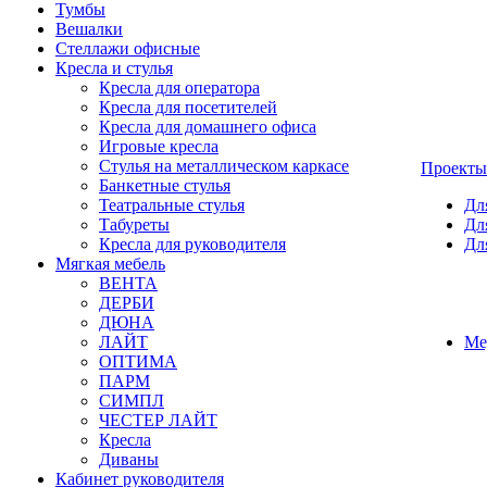
Тумбы
Вешалки
Стеллажи офисные
Кресла и стулья
Кресла для оператора
Кресла для посетителей
Кресла для домашнего офиса
Игровые кресла
Стулья на металлическом каркасе
Проекты
Банкетные стулья
Театральные стулья
Дл
Табуреты
Дл
Кресла для руководителя
Дл
Мягкая мебель
ВЕНТА
ДЕРБИ
ДЮНА
ЛАЙТ
Ме
ОПТИМА
ПАРМ
СИМПЛ
ЧЕСТЕР ЛАЙТ
Кресла
Диваны
Кабинет руководителя