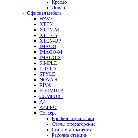
Кресло
Диван
Офисная мебель
WAVE
XTEN
XTEN-M
XTEN-S
XTEN-UP
IMAGO
IMAGO-M
IMAGO-S
SIMPLE
LOFTIS
STYLE
NOVA S
RIVA
FORMULA
COMFORT
A4
A4.PRO
Concept
Брифинг-приставки
Столы операторские
Системы хранения
Рабочие станции