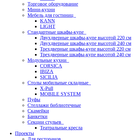
Торговое оборудование
Мини-кухни
Мебель для гостиниц
KANN
LIGHT
Стандартные шкафы-купе
Двухдверные шкафы-купе высотой 220 см
Двухдверные шкафы-купе высотой 240 см
Трехдверные шкафы-купе высотой 220 см
Трехдверные шкафы-купе высотой 240 см
Модульные кухни
CORSICA
IBIZA
SICILIA
Столы мобильные складные
X-Pull
MOBILE SYSTEM
Пуфы
Стеллажи библиотечные
Скамейки
Банкетки
Секции стульев
Театральные кресла
Проекты
Для ресторанов