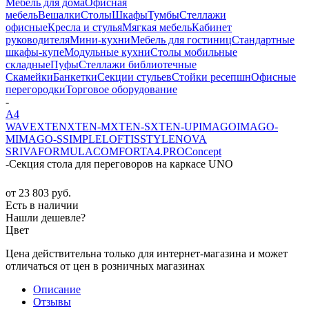
Мебель для дома
Офисная
мебель
Вешалки
Столы
Шкафы
Тумбы
Стеллажи
офисные
Кресла и стулья
Мягкая мебель
Кабинет
руководителя
Мини-кухни
Мебель для гостиниц
Стандартные
шкафы-купе
Модульные кухни
Столы мобильные
складные
Пуфы
Стеллажи библиотечные
Скамейки
Банкетки
Секции стульев
Стойки ресепшн
Офисные
перегородки
Торговое оборудование
-
A4
WAVE
XTEN
XTEN-M
XTEN-S
XTEN-UP
IMAGO
IMAGO-
M
IMAGO-S
SIMPLE
LOFTIS
STYLE
NOVA
S
RIVA
FORMULA
COMFORT
A4.PRO
Concept
-
Секция стола для переговоров на каркасе UNO
от
23 803 руб.
Есть в наличии
Нашли дешевле?
Цвет
Цена действительна только для интернет-магазина и может
отличаться от цен в розничных магазинах
Описание
Отзывы