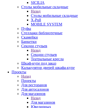
SICILIA
Столы мобильные складные
Назад
Столы мобильные складные
X-Pull
MOBILE SYSTEM
Пуфы
Стеллажи библиотечные
Скамейки
Банкетки
Секции стульев
Назад
Секции стульев
Театральные кресла
Шкаф-купе под заказ
Калькулятор дверей шкафа-купе
Проекты
Назад
Проекты
Для ресторанов
Для автосалонов
Для магазинов
Назад
Для магазинов
Ювелирных