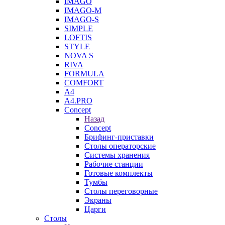
IMAGO
IMAGO-M
IMAGO-S
SIMPLE
LOFTIS
STYLE
NOVA S
RIVA
FORMULA
COMFORT
A4
A4.PRO
Concept
Назад
Concept
Брифинг-приставки
Столы операторские
Системы хранения
Рабочие станции
Готовые комплекты
Тумбы
Столы переговорные
Экраны
Царги
Столы