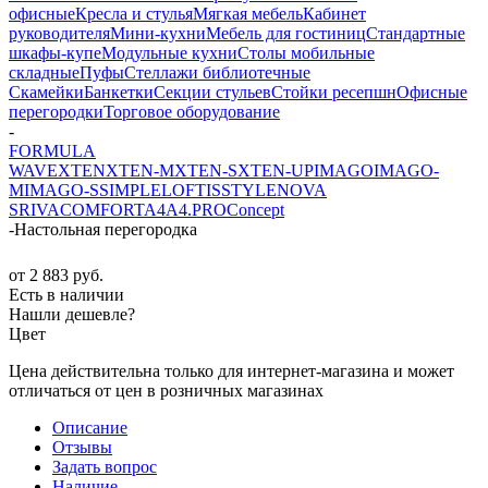
офисные
Кресла и стулья
Мягкая мебель
Кабинет
руководителя
Мини-кухни
Мебель для гостиниц
Стандартные
шкафы-купе
Модульные кухни
Столы мобильные
складные
Пуфы
Стеллажи библиотечные
Скамейки
Банкетки
Секции стульев
Стойки ресепшн
Офисные
перегородки
Торговое оборудование
-
FORMULA
WAVE
XTEN
XTEN-M
XTEN-S
XTEN-UP
IMAGO
IMAGO-
M
IMAGO-S
SIMPLE
LOFTIS
STYLE
NOVA
S
RIVA
COMFORT
A4
A4.PRO
Concept
-
Настольная перегородка
от
2 883 руб.
Есть в наличии
Нашли дешевле?
Цвет
Цена действительна только для интернет-магазина и может
отличаться от цен в розничных магазинах
Описание
Отзывы
Задать вопрос
Наличие