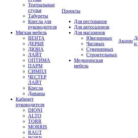
Театральные
стулья
Проекты
Табуреты
Кресла для
Для ресторанов
руководителя
Для автосалонов
Мягкая мебель
Для магазинов
ВЕНТА
Ювелирных
Д
Акции
ДЕРБИ
Часовых
и
ДЮНА
Сувенирных
ЛАЙТ
Строительных
ОПТИМА
Медицинская
ПАРМ
мебель
СИМПЛ
ЧЕСТЕР
ЛАЙТ
Кресла
Диваны
Кабинет
руководителя
DIONI
ALTO
TORR
MORRIS
RAUT
BORN