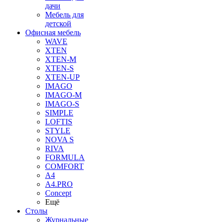
дачи
Мебель для
детской
Офисная мебель
WAVE
XTEN
XTEN-M
XTEN-S
XTEN-UP
IMAGO
IMAGO-M
IMAGO-S
SIMPLE
LOFTIS
STYLE
NOVA S
RIVA
FORMULA
COMFORT
A4
A4.PRO
Concept
Ещё
Столы
Журнальные