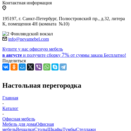
Контактная информация
195197, г. Санкт-Петербург, Полюстровский пр., д.32, литера
К, помещения 4Н (комната №10)
Финляндский вокзал
info@nevamebel.com
Купите у нас офисную мебель
7%
в августе
и получите
сборку
от суммы заказа
Бесплатно!
Поделиться
Настольная перегородка
Главная
-
Каталог
-
Офисная мебель
Мебель для дома
Офисная
мебель
Вешалки
Столы
Шкафы
Тумбы
Стеллажи