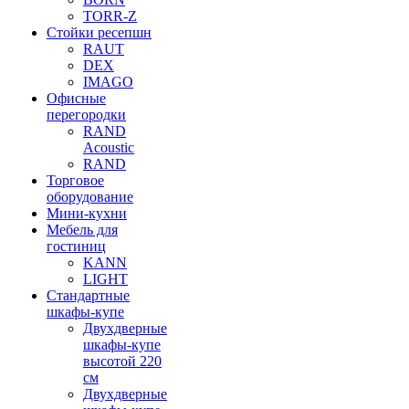
TORR-Z
Стойки ресепшн
RAUT
DEX
IMAGO
Офисные
перегородки
RAND
Acoustic
RAND
Торговое
оборудование
Мини-кухни
Мебель для
гостиниц
KANN
LIGHT
Стандартные
шкафы-купе
Двухдверные
шкафы-купе
высотой 220
см
Двухдверные