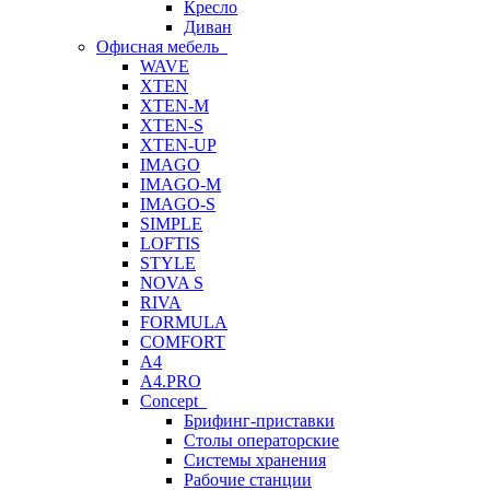
Кресло
Диван
Офисная мебель
WAVE
XTEN
XTEN-M
XTEN-S
XTEN-UP
IMAGO
IMAGO-M
IMAGO-S
SIMPLE
LOFTIS
STYLE
NOVA S
RIVA
FORMULA
COMFORT
A4
A4.PRO
Concept
Брифинг-приставки
Столы операторские
Системы хранения
Рабочие станции