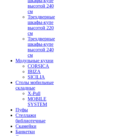
шкафы-купе
высотой 240
см
Трехдверные
шкафы-купе
высотой 220
см
Трехдверные
шкафы-купе
высотой 240
см
Модульные кухни
CORSICA
IBIZA
SICILIA
Столы мобильные
складные
X-Pull
MOBILE
SYSTEM
Пуфы
Стеллажи
библиотечные
Скамейки
Банкетки