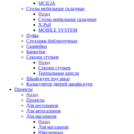
SICILIA
Столы мобильные складные
Назад
Столы мобильные складные
X-Pull
MOBILE SYSTEM
Пуфы
Стеллажи библиотечные
Скамейки
Банкетки
Секции стульев
Назад
Секции стульев
Театральные кресла
Шкаф-купе под заказ
Калькулятор дверей шкафа-купе
Проекты
Назад
Проекты
Для ресторанов
Для автосалонов
Для магазинов
Назад
Для магазинов
Ювелирных