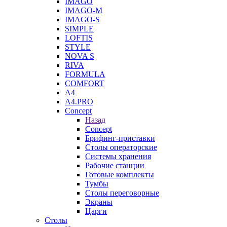
IMAGO
IMAGO-M
IMAGO-S
SIMPLE
LOFTIS
STYLE
NOVA S
RIVA
FORMULA
COMFORT
A4
A4.PRO
Concept
Назад
Concept
Брифинг-приставки
Столы операторские
Системы хранения
Рабочие станции
Готовые комплекты
Тумбы
Столы переговорные
Экраны
Царги
Столы