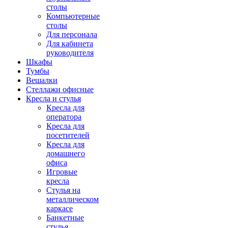
столы
Компьютерные
столы
Для персонала
Для кабинета
руководителя
Шкафы
Тумбы
Вешалки
Стеллажи офисные
Кресла и стулья
Кресла для
оператора
Кресла для
посетителей
Кресла для
домашнего
офиса
Игровые
кресла
Стулья на
металлическом
каркасе
Банкетные
стулья