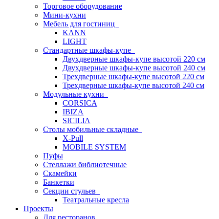
Торговое оборудование
Мини-кухни
Мебель для гостиниц
KANN
LIGHT
Стандартные шкафы-купе
Двухдверные шкафы-купе высотой 220 см
Двухдверные шкафы-купе высотой 240 см
Трехдверные шкафы-купе высотой 220 см
Трехдверные шкафы-купе высотой 240 см
Модульные кухни
CORSICA
IBIZA
SICILIA
Столы мобильные складные
X-Pull
MOBILE SYSTEM
Пуфы
Стеллажи библиотечные
Скамейки
Банкетки
Секции стульев
Театральные кресла
Проекты
Для ресторанов