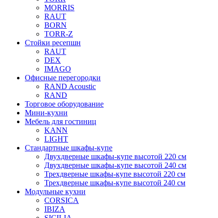
MORRIS
RAUT
BORN
TORR-Z
Стойки ресепшн
RAUT
DEX
IMAGO
Офисные перегородки
RAND Acoustic
RAND
Торговое оборудование
Мини-кухни
Мебель для гостиниц
KANN
LIGHT
Стандартные шкафы-купе
Двухдверные шкафы-купе высотой 220 см
Двухдверные шкафы-купе высотой 240 см
Трехдверные шкафы-купе высотой 220 см
Трехдверные шкафы-купе высотой 240 см
Модульные кухни
CORSICA
IBIZA
SICILIA