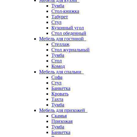
Мебель для кухни
Тумба
Стол-книжка
Табурет
Стул
Кухонный угол
Стол обеденный
Мебель для гостиной
Стеллаж
Стол журнальный
Тумба
Стол
Комод
Мебель для спальни
Софа
Стул
Банкетка
Кровать
Тахта
Тумба
Мебель для прихожей
Скамья
Прихожая
Тумба
Банкетка