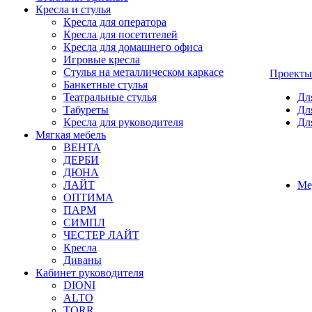
Кресла и стулья
Кресла для оператора
Кресла для посетителей
Кресла для домашнего офиса
Игровые кресла
Стулья на металлическом каркасе
Проекты
Банкетные стулья
Театральные стулья
Дл
Табуреты
Дл
Кресла для руководителя
Дл
Мягкая мебель
ВЕНТА
ДЕРБИ
ДЮНА
ЛАЙТ
Ме
ОПТИМА
ПАРМ
СИМПЛ
ЧЕСТЕР ЛАЙТ
Кресла
Диваны
Кабинет руководителя
DIONI
ALTO
TORR