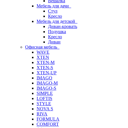
Вешалка
Мебель для дачи
Стул
Кресло
Мебель для детской
Диван-кровать
Подушка
Кресло
Диван
Офисная мебель
WAVE
XTEN
XTEN-M
XTEN-S
XTEN-UP
IMAGO
IMAGO-M
IMAGO-S
SIMPLE
LOFTIS
STYLE
NOVA S
RIVA
FORMULA
COMFORT