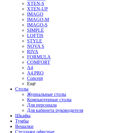
XTEN-S
XTEN-UP
IMAGO
IMAGO-M
IMAGO-S
SIMPLE
LOFTIS
STYLE
NOVA S
RIVA
FORMULA
COMFORT
A4
A4.PRO
Concept
Ещё
Столы
Журнальные столы
Компьютерные столы
Для персонала
Для кабинета руководителя
Шкафы
Тумбы
Вешалки
Стеллажи офисные