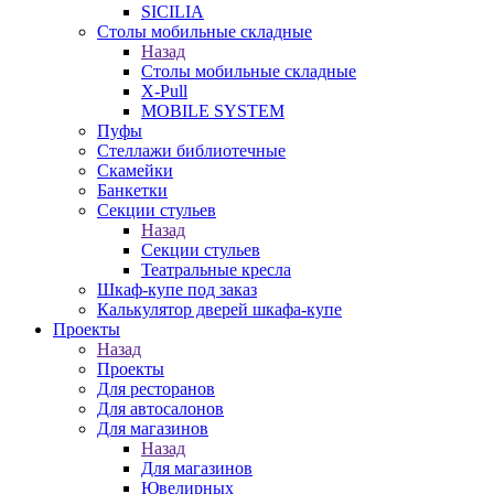
SICILIA
Столы мобильные складные
Назад
Столы мобильные складные
X-Pull
MOBILE SYSTEM
Пуфы
Стеллажи библиотечные
Скамейки
Банкетки
Секции стульев
Назад
Секции стульев
Театральные кресла
Шкаф-купе под заказ
Калькулятор дверей шкафа-купе
Проекты
Назад
Проекты
Для ресторанов
Для автосалонов
Для магазинов
Назад
Для магазинов
Ювелирных