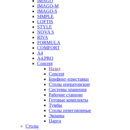
IMAGO
IMAGO-M
IMAGO-S
SIMPLE
LOFTIS
STYLE
NOVA S
RIVA
FORMULA
COMFORT
A4
A4.PRO
Concept
Назад
Concept
Брифинг-приставки
Столы операторские
Системы хранения
Рабочие станции
Готовые комплекты
Тумбы
Столы переговорные
Экраны
Царги
Столы