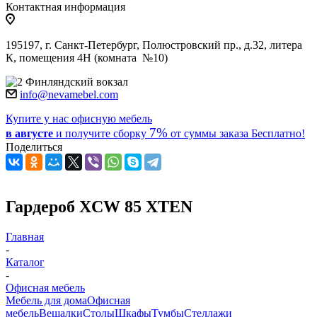
Контактная информация
195197, г. Санкт-Петербург, Полюстровский пр., д.32, литера
К, помещения 4Н (комната №10)
Финляндский вокзал
info@nevamebel.com
Купите у нас офисную мебель
7%
в августе
и получите
сборку
от суммы заказа
Бесплатно!
Поделиться
Гардероб XCW 85 XTEN
Главная
-
Каталог
-
Офисная мебель
Мебель для дома
Офисная
мебель
Вешалки
Столы
Шкафы
Тумбы
Стеллажи