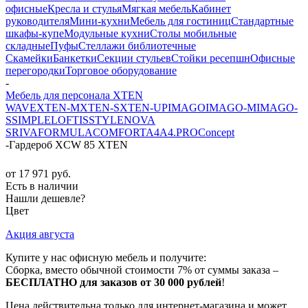
офисные
Кресла и стулья
Мягкая мебель
Кабинет
руководителя
Мини-кухни
Мебель для гостиниц
Стандартные
шкафы-купе
Модульные кухни
Столы мобильные
складные
Пуфы
Стеллажи библиотечные
Скамейки
Банкетки
Секции стульев
Стойки ресепшн
Офисные
перегородки
Торговое оборудование
-
Мебель для персонала XTEN
WAVE
XTEN-M
XTEN-S
XTEN-UP
IMAGO
IMAGO-M
IMAGO-
S
SIMPLE
LOFTIS
STYLE
NOVA
S
RIVA
FORMULA
COMFORT
A4
A4.PRO
Concept
-
Гардероб XCW 85 XTEN
от
17 971 руб.
Есть в наличии
Нашли дешевле?
Цвет
Акция августа
Купите у нас офисную мебель и получите:
Сборка, вместо обычной стоимости 7% от суммы заказа –
БЕСПЛАТНО для заказов от 30 000 рублей
!
Цена действительна только для интернет-магазина и может