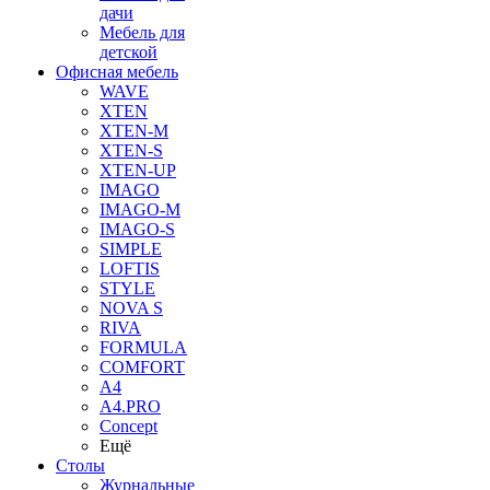
дачи
Мебель для
детской
Офисная мебель
WAVE
XTEN
XTEN-M
XTEN-S
XTEN-UP
IMAGO
IMAGO-M
IMAGO-S
SIMPLE
LOFTIS
STYLE
NOVA S
RIVA
FORMULA
COMFORT
A4
A4.PRO
Concept
Ещё
Столы
Журнальные