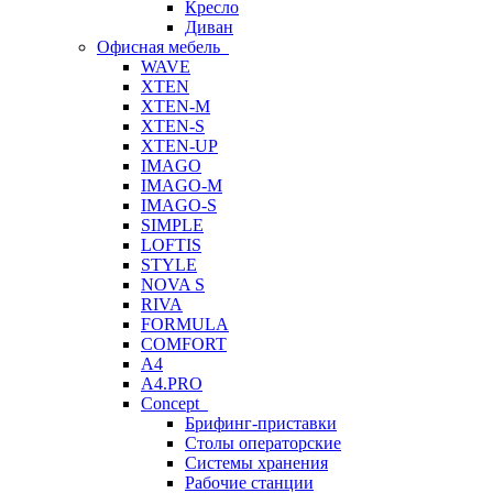
Кресло
Диван
Офисная мебель
WAVE
XTEN
XTEN-M
XTEN-S
XTEN-UP
IMAGO
IMAGO-M
IMAGO-S
SIMPLE
LOFTIS
STYLE
NOVA S
RIVA
FORMULA
COMFORT
A4
A4.PRO
Concept
Брифинг-приставки
Столы операторские
Системы хранения
Рабочие станции