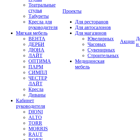
Театральные
стулья
Проекты
Табуреты
Кресла для
Для ресторанов
руководителя
Для автосалонов
Мягкая мебель
Для магазинов
ВЕНТА
Ювелирных
Д
Акции
ДЕРБИ
Часовых
и
ДЮНА
Сувенирных
ЛАЙТ
Строительных
ОПТИМА
Медицинская
ПАРМ
мебель
СИМПЛ
ЧЕСТЕР
ЛАЙТ
Кресла
Диваны
Кабинет
руководителя
DIONI
ALTO
TORR
MORRIS
RAUT
BORN