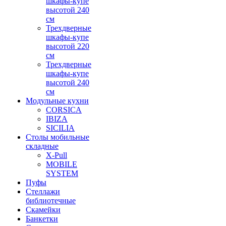
шкафы-купе
высотой 240
см
Трехдверные
шкафы-купе
высотой 220
см
Трехдверные
шкафы-купе
высотой 240
см
Модульные кухни
CORSICA
IBIZA
SICILIA
Столы мобильные
складные
X-Pull
MOBILE
SYSTEM
Пуфы
Стеллажи
библиотечные
Скамейки
Банкетки