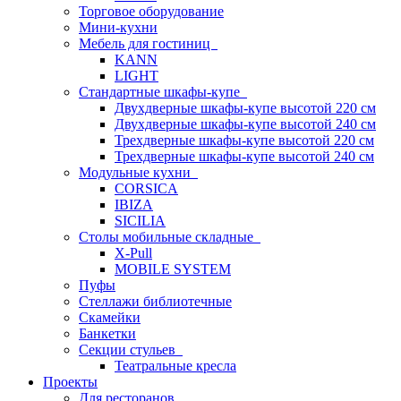
Торговое оборудование
Мини-кухни
Мебель для гостиниц
KANN
LIGHT
Стандартные шкафы-купе
Двухдверные шкафы-купе высотой 220 см
Двухдверные шкафы-купе высотой 240 см
Трехдверные шкафы-купе высотой 220 см
Трехдверные шкафы-купе высотой 240 см
Модульные кухни
CORSICA
IBIZA
SICILIA
Столы мобильные складные
X-Pull
MOBILE SYSTEM
Пуфы
Стеллажи библиотечные
Скамейки
Банкетки
Секции стульев
Театральные кресла
Проекты
Для ресторанов