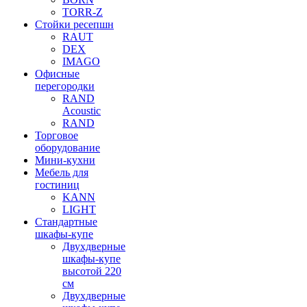
TORR-Z
Стойки ресепшн
RAUT
DEX
IMAGO
Офисные
перегородки
RAND
Acoustic
RAND
Торговое
оборудование
Мини-кухни
Мебель для
гостиниц
KANN
LIGHT
Стандартные
шкафы-купе
Двухдверные
шкафы-купе
высотой 220
см
Двухдверные