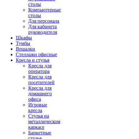
столы
Компьютерные
столы
Для персонала
Для кабинета
руководителя
Шкафы
Тумбы
Вешалки
Стеллажи офисные
Кресла и стулья
Кресла для
оператора
Кресла для
посетителей
Кресла для
домашнего
офиса
Игровые
кресла
Стулья на
металлическом
каркасе
Банкетные
стулья