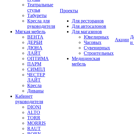
Театральные
стулья
Проекты
Табуреты
Кресла для
Для ресторанов
руководителя
Для автосалонов
Мягкая мебель
Для магазинов
ВЕНТА
Ювелирных
Д
Акции
ДЕРБИ
Часовых
и
ДЮНА
Сувенирных
ЛАЙТ
Строительных
ОПТИМА
Медицинская
ПАРМ
мебель
СИМПЛ
ЧЕСТЕР
ЛАЙТ
Кресла
Диваны
Кабинет
руководителя
DIONI
ALTO
TORR
MORRIS
RAUT
BORN