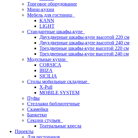
Торговое оборудование
Мини-кухни
Мебель для гостиниц
KANN
LIGHT
Стандартные шкафы-купе
Двухдверные шкафы-купе высотой 220 см
Двухдверные шкафы-купе высотой 240 см
Трехдверные шкафы-купе высотой 220 см
Трехдверные шкафы-купе высотой 240 см
Модульные кухни
CORSICA
IBIZA
SICILIA
Столы мобильные складные
X-Pull
MOBILE SYSTEM
Пуфы
Стеллажи библиотечные
Скамейки
Банкетки
Секции стульев
Театральные кресла
Проекты
Для ресторанов