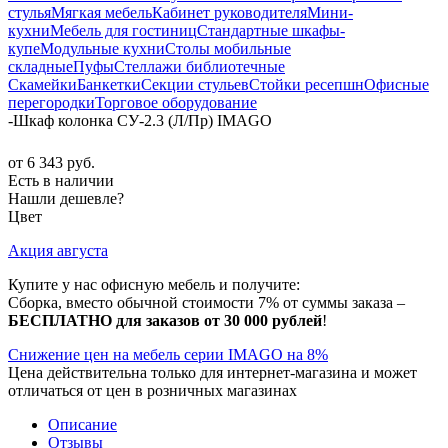
стулья
Мягкая мебель
Кабинет руководителя
Мини-
кухни
Мебель для гостиниц
Стандартные шкафы-
купе
Модульные кухни
Столы мобильные
складные
Пуфы
Стеллажи библиотечные
Скамейки
Банкетки
Секции стульев
Стойки ресепшн
Офисные
перегородки
Торговое оборудование
-
Шкаф колонка СУ-2.3 (Л/Пр) IMAGO
от
6 343 руб.
Есть в наличии
Нашли дешевле?
Цвет
Акция августа
Купите у нас офисную мебель и получите:
Сборка, вместо обычной стоимости 7% от суммы заказа –
БЕСПЛАТНО для заказов от 30 000 рублей
!
Снижение цен на мебель серии IMAGO на 8%
Цена действительна только для интернет-магазина и может
отличаться от цен в розничных магазинах
Описание
Отзывы