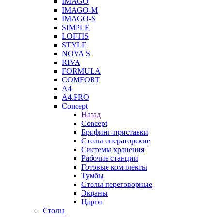
IMAGO
IMAGO-M
IMAGO-S
SIMPLE
LOFTIS
STYLE
NOVA S
RIVA
FORMULA
COMFORT
A4
A4.PRO
Concept
Назад
Concept
Брифинг-приставки
Столы операторские
Системы хранения
Рабочие станции
Готовые комплекты
Тумбы
Столы переговорные
Экраны
Царги
Столы