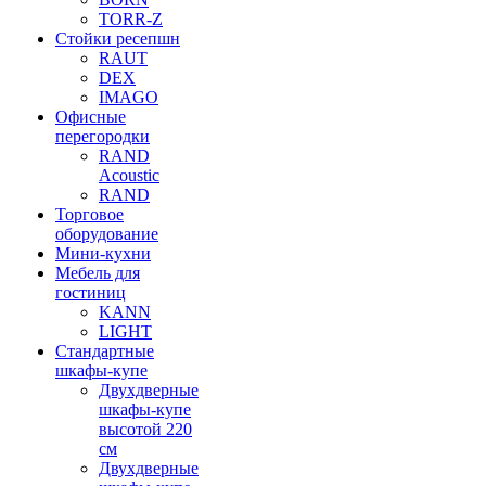
TORR-Z
Стойки ресепшн
RAUT
DEX
IMAGO
Офисные
перегородки
RAND
Acoustic
RAND
Торговое
оборудование
Мини-кухни
Мебель для
гостиниц
KANN
LIGHT
Стандартные
шкафы-купе
Двухдверные
шкафы-купе
высотой 220
см
Двухдверные