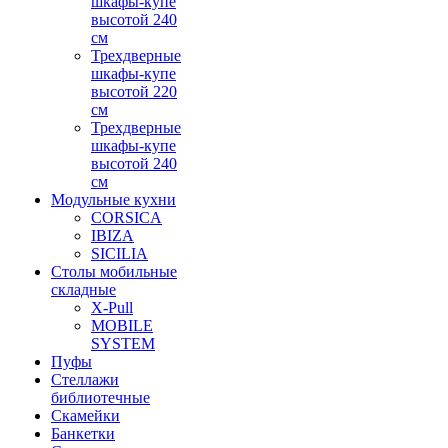
шкафы-купе
высотой 240
см
Трехдверные
шкафы-купе
высотой 220
см
Трехдверные
шкафы-купе
высотой 240
см
Модульные кухни
CORSICA
IBIZA
SICILIA
Столы мобильные
складные
X-Pull
MOBILE
SYSTEM
Пуфы
Стеллажи
библиотечные
Скамейки
Банкетки