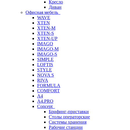
Кресло
Диван
Офисная мебель
WAVE
XTEN
XTEN-M
XTEN-S
XTEN-UP
IMAGO
IMAGO-M
IMAGO-S
SIMPLE
LOFTIS
STYLE
NOVA S
RIVA
FORMULA
COMFORT
A4
A4.PRO
Concept
Брифинг-приставки
Столы операторские
Системы хранения
Рабочие станции