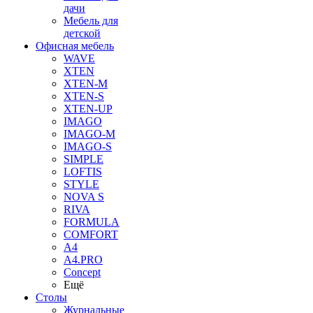
дачи
Мебель для
детской
Офисная мебель
WAVE
XTEN
XTEN-M
XTEN-S
XTEN-UP
IMAGO
IMAGO-M
IMAGO-S
SIMPLE
LOFTIS
STYLE
NOVA S
RIVA
FORMULA
COMFORT
A4
A4.PRO
Concept
Ещё
Столы
Журнальные