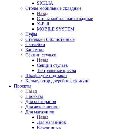
SICILIA
Столы мобильные складные
Назад
Столы мобильные складные
X-Pull
MOBILE SYSTEM
Пуфы
Стеллажи библиотечные
Скамейки
Банкетки
Секции стульев
Назад
Секции стульев
Театральные кресла
Шкаф-купе под заказ
Калькулятор дверей шкафа-купе
Проекты
Назад
Проекты
Для ресторанов
Для автосалонов
Для магазинов
Назад
Для магазинов
Ювелирных