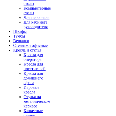
столы
Компьютерные
столы
Для персонала
Для кабинета
руководителя
Шкафы
Тумбы
Вешалки
Стеллажи офисные
Кресла и стулья
Кресла для
оператора
Кресла для
посетителей
Кресла для
домашнего
офиса
Игровые
кресла
Стулья на
металлическом
каркасе
Банкетные
стулья