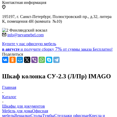
Контактная информация
195197, г. Санкт-Петербург, Полюстровский пр., д.32, литера
К, помещения 4Н (комната №10)
Финляндский вокзал
info@nevamebel.com
Купите у нас офисную мебель
7%
в августе
и получите
сборку
от суммы заказа
Бесплатно!
Поделиться
Шкаф колонка СУ-2.3 (Л/Пр) IMAGO
Главная
-
Каталог
-
Шкафы для документов
Мебель для дома
Офисная
мебель
Вешалки
Столы
Тумбы
Стеллажи офисные
Кресла и