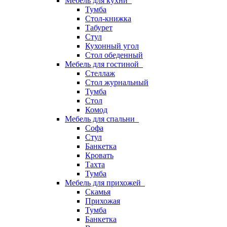
Мебель для кухни
Тумба
Стол-книжка
Табурет
Стул
Кухонный угол
Стол обеденный
Мебель для гостиной
Стеллаж
Стол журнальный
Тумба
Стол
Комод
Мебель для спальни
Софа
Стул
Банкетка
Кровать
Тахта
Тумба
Мебель для прихожей
Скамья
Прихожая
Тумба
Банкетка