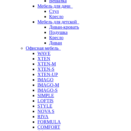
Вешалка
Мебель для дачи
Стул
Кресло
Мебель для детской
Диван-кровать
Подушка
Кресло
Диван
Офисная мебель
WAVE
XTEN
XTEN-M
XTEN-S
XTEN-UP
IMAGO
IMAGO-M
IMAGO-S
SIMPLE
LOFTIS
STYLE
NOVA S
RIVA
FORMULA
COMFORT