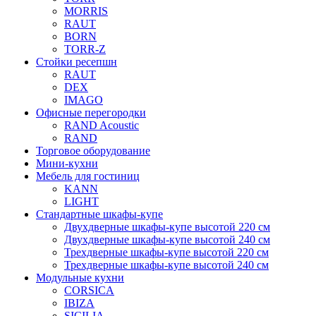
MORRIS
RAUT
BORN
TORR-Z
Стойки ресепшн
RAUT
DEX
IMAGO
Офисные перегородки
RAND Acoustic
RAND
Торговое оборудование
Мини-кухни
Мебель для гостиниц
KANN
LIGHT
Стандартные шкафы-купе
Двухдверные шкафы-купе высотой 220 см
Двухдверные шкафы-купе высотой 240 см
Трехдверные шкафы-купе высотой 220 см
Трехдверные шкафы-купе высотой 240 см
Модульные кухни
CORSICA
IBIZA
SICILIA