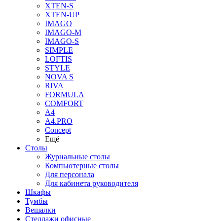
XTEN-S
XTEN-UP
IMAGO
IMAGO-M
IMAGO-S
SIMPLE
LOFTIS
STYLE
NOVA S
RIVA
FORMULA
COMFORT
A4
A4.PRO
Concept
Ещё
Столы
Журнальные столы
Компьютерные столы
Для персонала
Для кабинета руководителя
Шкафы
Тумбы
Вешалки
Стеллажи офисные