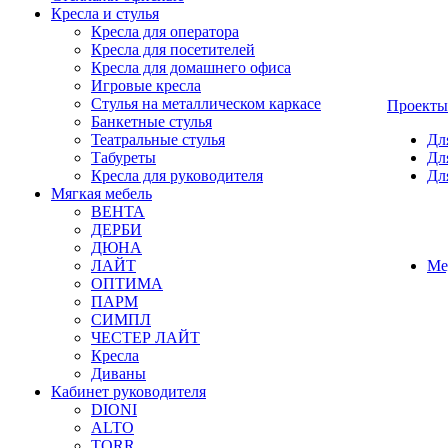
Кресла и стулья
Кресла для оператора
Кресла для посетителей
Кресла для домашнего офиса
Игровые кресла
Стулья на металлическом каркасе
Проекты
Банкетные стулья
Театральные стулья
Дл
Табуреты
Дл
Кресла для руководителя
Дл
Мягкая мебель
ВЕНТА
ДЕРБИ
ДЮНА
ЛАЙТ
Ме
ОПТИМА
ПАРМ
СИМПЛ
ЧЕСТЕР ЛАЙТ
Кресла
Диваны
Кабинет руководителя
DIONI
ALTO
TORR