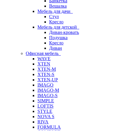
Банкетка
Вешалка
Мебель для дачи
Стул
Кресло
Мебель для детской
Диван-кровать
Подушка
Кресло
Диван
Офисная мебель
WAVE
XTEN
XTEN-M
XTEN-S
XTEN-UP
IMAGO
IMAGO-M
IMAGO-S
SIMPLE
LOFTIS
STYLE
NOVA S
RIVA
FORMULA