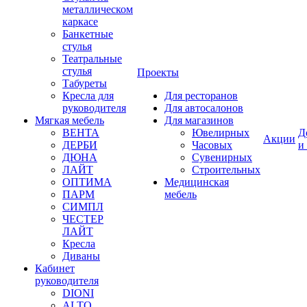
металлическом
каркасе
Банкетные
стулья
Театральные
стулья
Проекты
Табуреты
Кресла для
Для ресторанов
руководителя
Для автосалонов
Мягкая мебель
Для магазинов
ВЕНТА
Ювелирных
Д
Акции
ДЕРБИ
Часовых
и
ДЮНА
Сувенирных
ЛАЙТ
Строительных
ОПТИМА
Медицинская
ПАРМ
мебель
СИМПЛ
ЧЕСТЕР
ЛАЙТ
Кресла
Диваны
Кабинет
руководителя
DIONI
ALTO