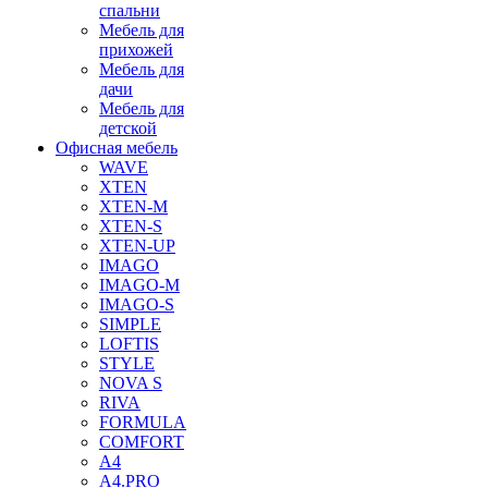
спальни
Мебель для
прихожей
Мебель для
дачи
Мебель для
детской
Офисная мебель
WAVE
XTEN
XTEN-M
XTEN-S
XTEN-UP
IMAGO
IMAGO-M
IMAGO-S
SIMPLE
LOFTIS
STYLE
NOVA S
RIVA
FORMULA
COMFORT
A4
A4.PRO