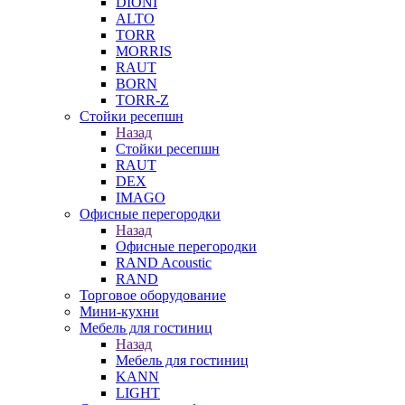
DIONI
ALTO
TORR
MORRIS
RAUT
BORN
TORR-Z
Стойки ресепшн
Назад
Стойки ресепшн
RAUT
DEX
IMAGO
Офисные перегородки
Назад
Офисные перегородки
RAND Acoustic
RAND
Торговое оборудование
Мини-кухни
Мебель для гостиниц
Назад
Мебель для гостиниц
KANN
LIGHT