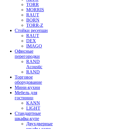
TORR
MORRIS
RAUT
BORN
TORR-Z
Стойки ресепшн
RAUT
DEX
IMAGO
Офисные
перегородки
RAND
Acoustic
RAND
Торговое
оборудование
Мини-кухни
Мебель для
гостиниц
KANN
LIGHT
Стандартные
шкафы-купе
Двухдверные
шкафы-купе