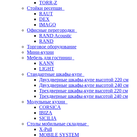
TORR-Z
Стойки ресепшн
RAUT
DEX
IMAGO
Офисные перегородки
RAND Acoustic
RAND
Торговое оборудование
Мини-кухни
Мебель для гостиниц
KANN
LIGHT
Стандартные шкафы-купе
Двухдверные шкафы-купе высотой 220 см
Двухдверные шкафы-купе высотой 240 см
Трехдверные шкафы-купе высотой 220 см
Трехдверные шкафы-купе высотой 240 см
Модульные кухни
CORSICA
IBIZA
SICILIA
Столы мобильные складные
X-Pull
MOBILE SYSTEM