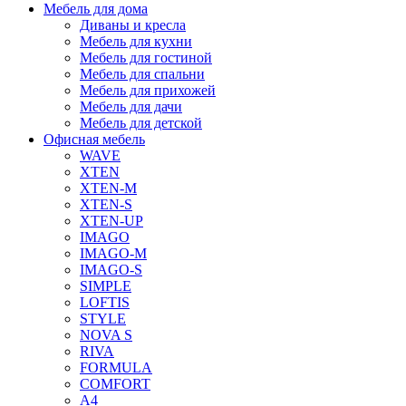
Мебель для дома
Диваны и кресла
Мебель для кухни
Мебель для гостиной
Мебель для спальни
Мебель для прихожей
Мебель для дачи
Мебель для детской
Офисная мебель
WAVE
XTEN
XTEN-M
XTEN-S
XTEN-UP
IMAGO
IMAGO-M
IMAGO-S
SIMPLE
LOFTIS
STYLE
NOVA S
RIVA
FORMULA
COMFORT
A4