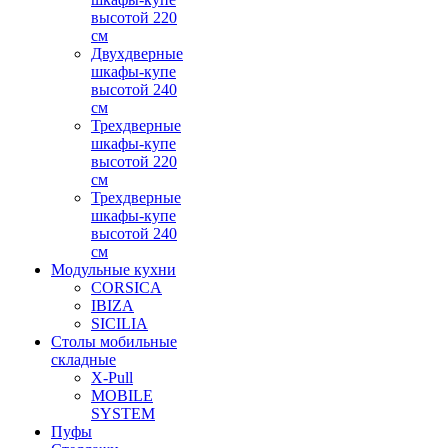
высотой 220
см
Двухдверные
шкафы-купе
высотой 240
см
Трехдверные
шкафы-купе
высотой 220
см
Трехдверные
шкафы-купе
высотой 240
см
Модульные кухни
CORSICA
IBIZA
SICILIA
Столы мобильные
складные
X-Pull
MOBILE
SYSTEM
Пуфы