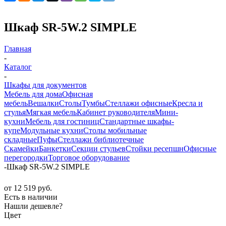
Шкаф SR-5W.2 SIMPLE
Главная
-
Каталог
-
Шкафы для документов
Мебель для дома
Офисная
мебель
Вешалки
Столы
Тумбы
Стеллажи офисные
Кресла и
стулья
Мягкая мебель
Кабинет руководителя
Мини-
кухни
Мебель для гостиниц
Стандартные шкафы-
купе
Модульные кухни
Столы мобильные
складные
Пуфы
Стеллажи библиотечные
Скамейки
Банкетки
Секции стульев
Стойки ресепшн
Офисные
перегородки
Торговое оборудование
-
Шкаф SR-5W.2 SIMPLE
от
12 519 руб.
Есть в наличии
Нашли дешевле?
Цвет