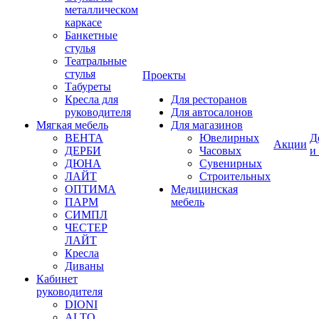
металлическом
каркасе
Банкетные
стулья
Театральные
стулья
Проекты
Табуреты
Кресла для
Для ресторанов
руководителя
Для автосалонов
Мягкая мебель
Для магазинов
ВЕНТА
Ювелирных
Д
Акции
ДЕРБИ
Часовых
и
ДЮНА
Сувенирных
ЛАЙТ
Строительных
ОПТИМА
Медицинская
ПАРМ
мебель
СИМПЛ
ЧЕСТЕР
ЛАЙТ
Кресла
Диваны
Кабинет
руководителя
DIONI
ALTO