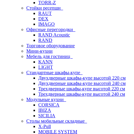
TORR-Z
Стойки ресепшн
RAUT
DEX
IMAGO
Офисные перегородки
RAND Acoustic
RAND
Торговое оборудование
Мини-кухни
Мебель для гостиниц
KANN
LIGHT
Стандартные шкафы-купе
Двухдверные шкафы-купе высотой 220 см
Двухдверные шкафы-купе высотой 240 см
Трехдверные шкафы-купе высотой 220 см
Трехдверные шкафы-купе высотой 240 см
Модульные кухни
CORSICA
IBIZA
SICILIA
Столы мобильные складные
X-Pull
MOBILE SYSTEM