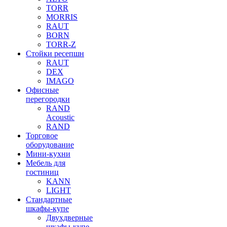
TORR
MORRIS
RAUT
BORN
TORR-Z
Стойки ресепшн
RAUT
DEX
IMAGO
Офисные
перегородки
RAND
Acoustic
RAND
Торговое
оборудование
Мини-кухни
Мебель для
гостиниц
KANN
LIGHT
Стандартные
шкафы-купе
Двухдверные
шкафы-купе