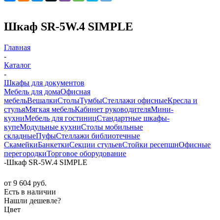
Шкаф SR-5W.4 SIMPLE
Главная
-
Каталог
-
Шкафы для документов
Мебель для дома
Офисная
мебель
Вешалки
Столы
Тумбы
Стеллажи офисные
Кресла и
стулья
Мягкая мебель
Кабинет руководителя
Мини-
кухни
Мебель для гостиниц
Стандартные шкафы-
купе
Модульные кухни
Столы мобильные
складные
Пуфы
Стеллажи библиотечные
Скамейки
Банкетки
Секции стульев
Стойки ресепшн
Офисные
перегородки
Торговое оборудование
-
Шкаф SR-5W.4 SIMPLE
от
9 604 руб.
Есть в наличии
Нашли дешевле?
Цвет