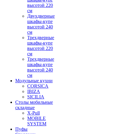
высотой 220
см
Двухдверные
шкафы-купе
высотой 240
см
Трехдверные
шкафы-купе
высотой 220
см
Трехдверные
шкафы-купе
высотой 240
см
Модульные кухни
CORSICA
IBIZA
SICILIA
Столы мобильные
складные
X-Pull
MOBILE
SYSTEM
Пуфы