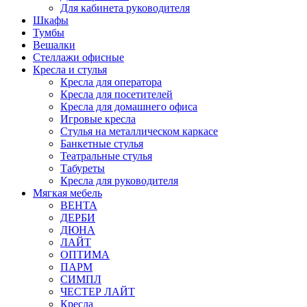
Для кабинета руководителя
Шкафы
Тумбы
Вешалки
Стеллажи офисные
Кресла и стулья
Кресла для оператора
Кресла для посетителей
Кресла для домашнего офиса
Игровые кресла
Стулья на металлическом каркасе
Банкетные стулья
Театральные стулья
Табуреты
Кресла для руководителя
Мягкая мебель
ВЕНТА
ДЕРБИ
ДЮНА
ЛАЙТ
ОПТИМА
ПАРМ
СИМПЛ
ЧЕСТЕР ЛАЙТ
Кресла