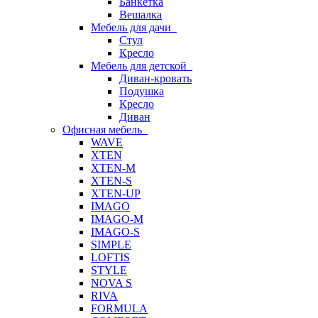
Банкетка
Вешалка
Мебель для дачи
Стул
Кресло
Мебель для детской
Диван-кровать
Подушка
Кресло
Диван
Офисная мебель
WAVE
XTEN
XTEN-M
XTEN-S
XTEN-UP
IMAGO
IMAGO-M
IMAGO-S
SIMPLE
LOFTIS
STYLE
NOVA S
RIVA
FORMULA