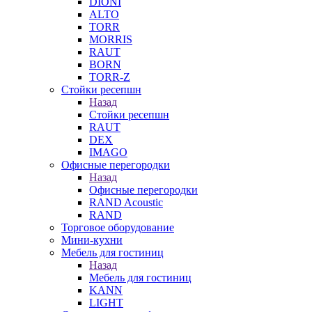
DIONI
ALTO
TORR
MORRIS
RAUT
BORN
TORR-Z
Стойки ресепшн
Назад
Стойки ресепшн
RAUT
DEX
IMAGO
Офисные перегородки
Назад
Офисные перегородки
RAND Acoustic
RAND
Торговое оборудование
Мини-кухни
Мебель для гостиниц
Назад
Мебель для гостиниц
KANN
LIGHT