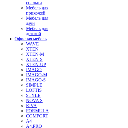
спальни
Мебель для
прихожей
Мебель для
дачи
Мебель для
детской
Офисная мебель
WAVE
XTEN
XTEN-M
XTEN-S
XTEN-UP
IMAGO
IMAGO-M
IMAGO-S
SIMPLE
LOFTIS
STYLE
NOVA S
RIVA
FORMULA
COMFORT
A4
A4.PRO