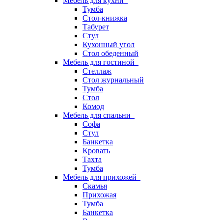
Мебель для кухни
Тумба
Стол-книжка
Табурет
Стул
Кухонный угол
Стол обеденный
Мебель для гостиной
Стеллаж
Стол журнальный
Тумба
Стол
Комод
Мебель для спальни
Софа
Стул
Банкетка
Кровать
Тахта
Тумба
Мебель для прихожей
Скамья
Прихожая
Тумба
Банкетка