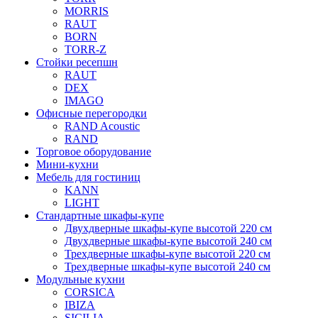
MORRIS
RAUT
BORN
TORR-Z
Стойки ресепшн
RAUT
DEX
IMAGO
Офисные перегородки
RAND Acoustic
RAND
Торговое оборудование
Мини-кухни
Мебель для гостиниц
KANN
LIGHT
Стандартные шкафы-купе
Двухдверные шкафы-купе высотой 220 см
Двухдверные шкафы-купе высотой 240 см
Трехдверные шкафы-купе высотой 220 см
Трехдверные шкафы-купе высотой 240 см
Модульные кухни
CORSICA
IBIZA
SICILIA