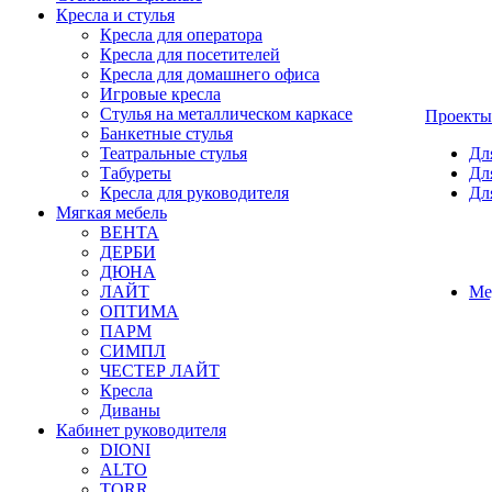
Кресла и стулья
Кресла для оператора
Кресла для посетителей
Кресла для домашнего офиса
Игровые кресла
Стулья на металлическом каркасе
Проекты
Банкетные стулья
Театральные стулья
Дл
Табуреты
Дл
Кресла для руководителя
Дл
Мягкая мебель
ВЕНТА
ДЕРБИ
ДЮНА
ЛАЙТ
Ме
ОПТИМА
ПАРМ
СИМПЛ
ЧЕСТЕР ЛАЙТ
Кресла
Диваны
Кабинет руководителя
DIONI
ALTO
TORR