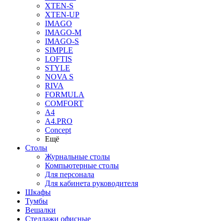
XTEN-S
XTEN-UP
IMAGO
IMAGO-M
IMAGO-S
SIMPLE
LOFTIS
STYLE
NOVA S
RIVA
FORMULA
COMFORT
A4
A4.PRO
Concept
Ещё
Столы
Журнальные столы
Компьютерные столы
Для персонала
Для кабинета руководителя
Шкафы
Тумбы
Вешалки
Стеллажи офисные