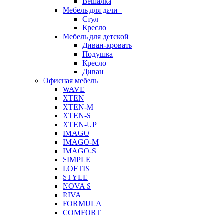
Вешалка
Мебель для дачи
Стул
Кресло
Мебель для детской
Диван-кровать
Подушка
Кресло
Диван
Офисная мебель
WAVE
XTEN
XTEN-M
XTEN-S
XTEN-UP
IMAGO
IMAGO-M
IMAGO-S
SIMPLE
LOFTIS
STYLE
NOVA S
RIVA
FORMULA
COMFORT