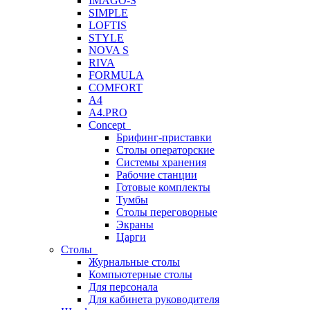
IMAGO-S
SIMPLE
LOFTIS
STYLE
NOVA S
RIVA
FORMULA
COMFORT
A4
A4.PRO
Concept
Брифинг-приставки
Столы операторские
Системы хранения
Рабочие станции
Готовые комплекты
Тумбы
Столы переговорные
Экраны
Царги
Столы
Журнальные столы
Компьютерные столы
Для персонала
Для кабинета руководителя