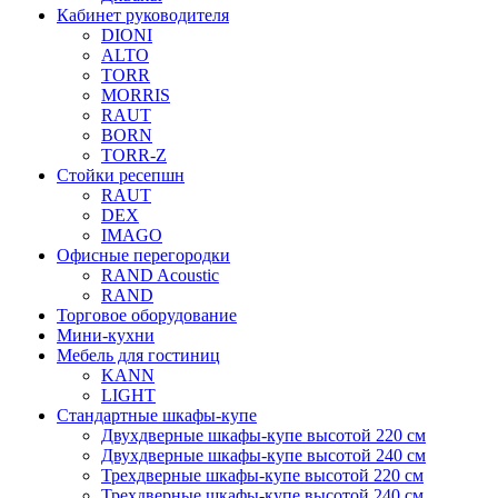
Кабинет руководителя
DIONI
ALTO
TORR
MORRIS
RAUT
BORN
TORR-Z
Стойки ресепшн
RAUT
DEX
IMAGO
Офисные перегородки
RAND Acoustic
RAND
Торговое оборудование
Мини-кухни
Мебель для гостиниц
KANN
LIGHT
Стандартные шкафы-купе
Двухдверные шкафы-купе высотой 220 см
Двухдверные шкафы-купе высотой 240 см
Трехдверные шкафы-купе высотой 220 см
Трехдверные шкафы-купе высотой 240 см