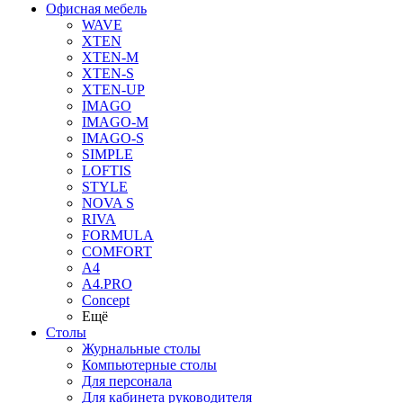
Офисная мебель
WAVE
XTEN
XTEN-M
XTEN-S
XTEN-UP
IMAGO
IMAGO-M
IMAGO-S
SIMPLE
LOFTIS
STYLE
NOVA S
RIVA
FORMULA
COMFORT
A4
A4.PRO
Concept
Ещё
Столы
Журнальные столы
Компьютерные столы
Для персонала
Для кабинета руководителя