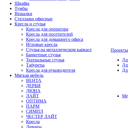
Шкафы
Тумбы
Вешалки
Стеллажи офисные
Кресла и стулья
Кресла для оператора
Кресла для посетителей
Кресла для домашнего офиса
Игровые кресла
Стулья на металлическом каркасе
Проекты
Банкетные стулья
Театральные стулья
Дл
Табуреты
Дл
Кресла для руководителя
Дл
Мягкая мебель
ВЕНТА
ДЕРБИ
ДЮНА
ЛАЙТ
Ме
ОПТИМА
ПАРМ
СИМПЛ
ЧЕСТЕР ЛАЙТ
Кресла
Диваны