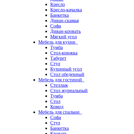
Кресло
Кресло-качалка
Банкетка
Диван-скамья
Софа
Диван-кровать
Мягкий угол
Мебель для кухни
Тумба
Стол-книжка
Табурет
Стул
Кухонный угол
Стол обеденный
Мебель для гостиной
Стеллаж
Стол журнальный
Тумба
Стол
Комод
Мебель для спальни
Софа
Стул
Банкетка
Кровать