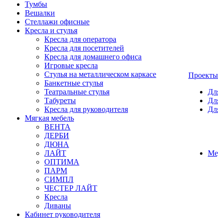
Тумбы
Вешалки
Стеллажи офисные
Кресла и стулья
Кресла для оператора
Кресла для посетителей
Кресла для домашнего офиса
Игровые кресла
Стулья на металлическом каркасе
Проекты
Банкетные стулья
Театральные стулья
Дл
Табуреты
Дл
Кресла для руководителя
Дл
Мягкая мебель
ВЕНТА
ДЕРБИ
ДЮНА
ЛАЙТ
Ме
ОПТИМА
ПАРМ
СИМПЛ
ЧЕСТЕР ЛАЙТ
Кресла
Диваны
Кабинет руководителя