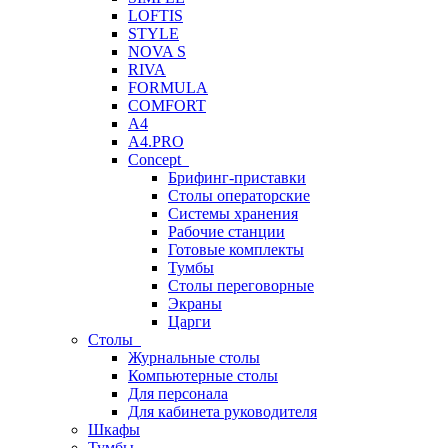
LOFTIS
STYLE
NOVA S
RIVA
FORMULA
COMFORT
A4
A4.PRO
Concept
Брифинг-приставки
Столы операторские
Системы хранения
Рабочие станции
Готовые комплекты
Тумбы
Столы переговорные
Экраны
Царги
Столы
Журнальные столы
Компьютерные столы
Для персонала
Для кабинета руководителя
Шкафы
Тумбы