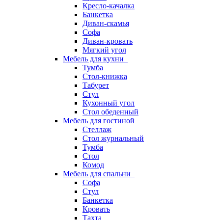
Кресло-качалка
Банкетка
Диван-скамья
Софа
Диван-кровать
Мягкий угол
Мебель для кухни
Тумба
Стол-книжка
Табурет
Стул
Кухонный угол
Стол обеденный
Мебель для гостиной
Стеллаж
Стол журнальный
Тумба
Стол
Комод
Мебель для спальни
Софа
Стул
Банкетка
Кровать
Тахта