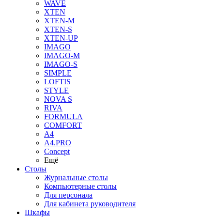
WAVE
XTEN
XTEN-M
XTEN-S
XTEN-UP
IMAGO
IMAGO-M
IMAGO-S
SIMPLE
LOFTIS
STYLE
NOVA S
RIVA
FORMULA
COMFORT
A4
A4.PRO
Concept
Ещё
Столы
Журнальные столы
Компьютерные столы
Для персонала
Для кабинета руководителя
Шкафы