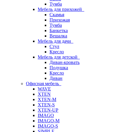
Тумба
Мебель для прихожей
Скамья
Прихожая
Тумба
Банкетка
Вешалка
Мебель для дачи
Стул
Кресло
Мебель для детской
Диван-кровать
Подушка
Кресло
Диван
Офисная мебель
WAVE
XTEN
XTEN-M
XTEN-S
XTEN-UP
IMAGO
IMAGO-M
IMAGO-S
SIMPLE