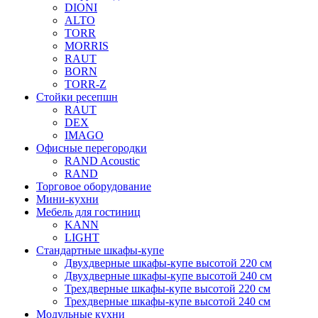
DIONI
ALTO
TORR
MORRIS
RAUT
BORN
TORR-Z
Стойки ресепшн
RAUT
DEX
IMAGO
Офисные перегородки
RAND Acoustic
RAND
Торговое оборудование
Мини-кухни
Мебель для гостиниц
KANN
LIGHT
Стандартные шкафы-купе
Двухдверные шкафы-купе высотой 220 см
Двухдверные шкафы-купе высотой 240 см
Трехдверные шкафы-купе высотой 220 см
Трехдверные шкафы-купе высотой 240 см
Модульные кухни