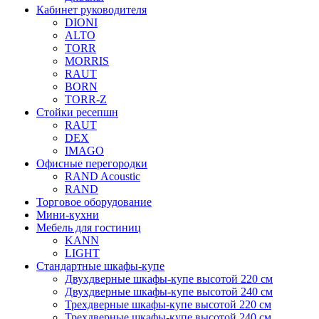
Кабинет руководителя
DIONI
ALTO
TORR
MORRIS
RAUT
BORN
TORR-Z
Стойки ресепшн
RAUT
DEX
IMAGO
Офисные перегородки
RAND Acoustic
RAND
Торговое оборудование
Мини-кухни
Мебель для гостиниц
KANN
LIGHT
Стандартные шкафы-купе
Двухдверные шкафы-купе высотой 220 см
Двухдверные шкафы-купе высотой 240 см
Трехдверные шкафы-купе высотой 220 см
Трехдверные шкафы-купе высотой 240 см