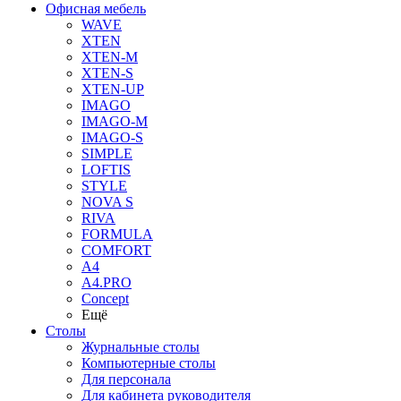
Офисная мебель
WAVE
XTEN
XTEN-M
XTEN-S
XTEN-UP
IMAGO
IMAGO-M
IMAGO-S
SIMPLE
LOFTIS
STYLE
NOVA S
RIVA
FORMULA
COMFORT
A4
A4.PRO
Concept
Ещё
Столы
Журнальные столы
Компьютерные столы
Для персонала
Для кабинета руководителя