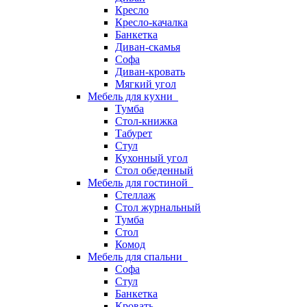
Кресло
Кресло-качалка
Банкетка
Диван-скамья
Софа
Диван-кровать
Мягкий угол
Мебель для кухни
Тумба
Стол-книжка
Табурет
Стул
Кухонный угол
Стол обеденный
Мебель для гостиной
Стеллаж
Стол журнальный
Тумба
Стол
Комод
Мебель для спальни
Софа
Стул
Банкетка
Кровать