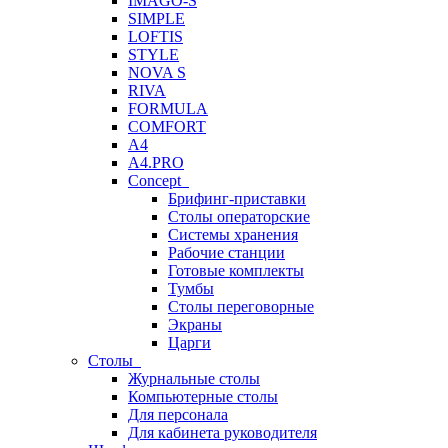
IMAGO-S
SIMPLE
LOFTIS
STYLE
NOVA S
RIVA
FORMULA
COMFORT
A4
A4.PRO
Concept
Брифинг-приставки
Столы операторские
Системы хранения
Рабочие станции
Готовые комплекты
Тумбы
Столы переговорные
Экраны
Царги
Столы
Журнальные столы
Компьютерные столы
Для персонала
Для кабинета руководителя