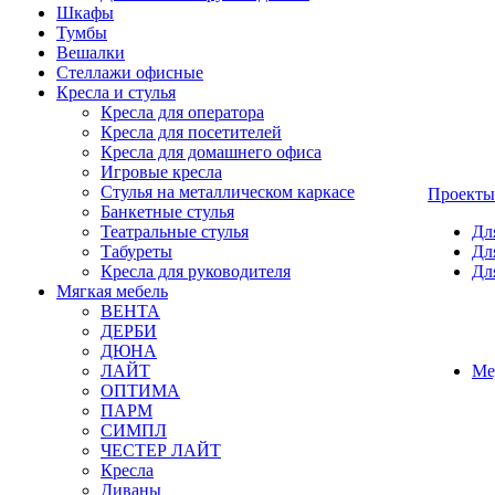
Шкафы
Тумбы
Вешалки
Стеллажи офисные
Кресла и стулья
Кресла для оператора
Кресла для посетителей
Кресла для домашнего офиса
Игровые кресла
Стулья на металлическом каркасе
Проекты
Банкетные стулья
Театральные стулья
Дл
Табуреты
Дл
Кресла для руководителя
Дл
Мягкая мебель
ВЕНТА
ДЕРБИ
ДЮНА
ЛАЙТ
Ме
ОПТИМА
ПАРМ
СИМПЛ
ЧЕСТЕР ЛАЙТ
Кресла
Диваны