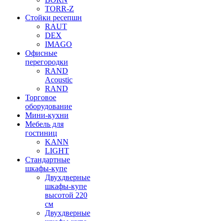
TORR-Z
Стойки ресепшн
RAUT
DEX
IMAGO
Офисные
перегородки
RAND
Acoustic
RAND
Торговое
оборудование
Мини-кухни
Мебель для
гостиниц
KANN
LIGHT
Стандартные
шкафы-купе
Двухдверные
шкафы-купе
высотой 220
см
Двухдверные