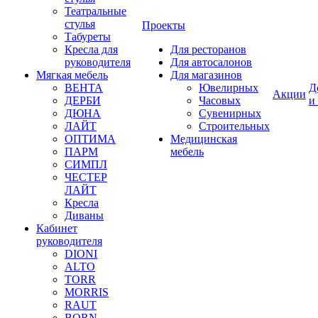
Театральные
стулья
Проекты
Табуреты
Кресла для
Для ресторанов
руководителя
Для автосалонов
Мягкая мебель
Для магазинов
ВЕНТА
Ювелирных
Д
Акции
ДЕРБИ
Часовых
и
ДЮНА
Сувенирных
ЛАЙТ
Строительных
ОПТИМА
Медицинская
ПАРМ
мебель
СИМПЛ
ЧЕСТЕР
ЛАЙТ
Кресла
Диваны
Кабинет
руководителя
DIONI
ALTO
TORR
MORRIS
RAUT
BORN