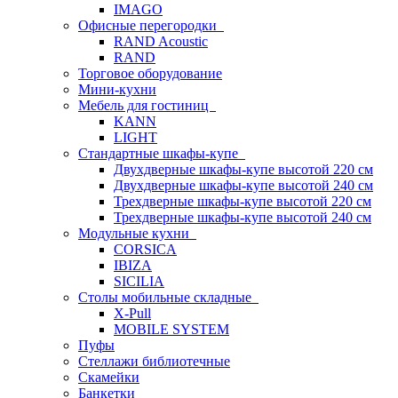
IMAGO
Офисные перегородки
RAND Acoustic
RAND
Торговое оборудование
Мини-кухни
Мебель для гостиниц
KANN
LIGHT
Стандартные шкафы-купе
Двухдверные шкафы-купе высотой 220 см
Двухдверные шкафы-купе высотой 240 см
Трехдверные шкафы-купе высотой 220 см
Трехдверные шкафы-купе высотой 240 см
Модульные кухни
CORSICA
IBIZA
SICILIA
Столы мобильные складные
X-Pull
MOBILE SYSTEM
Пуфы
Стеллажи библиотечные
Скамейки
Банкетки