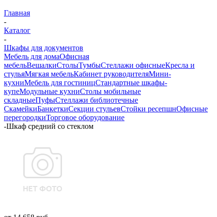
Главная
-
Каталог
-
Шкафы для документов
Мебель для дома
Офисная
мебель
Вешалки
Столы
Тумбы
Стеллажи офисные
Кресла и
стулья
Мягкая мебель
Кабинет руководителя
Мини-
кухни
Мебель для гостиниц
Стандартные шкафы-
купе
Модульные кухни
Столы мобильные
складные
Пуфы
Стеллажи библиотечные
Скамейки
Банкетки
Секции стульев
Стойки ресепшн
Офисные
перегородки
Торговое оборудование
-
Шкаф средний со стеклом