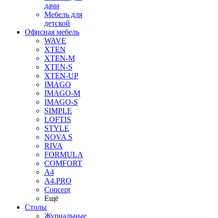
дачи
Мебель для
детской
Офисная мебель
WAVE
XTEN
XTEN-M
XTEN-S
XTEN-UP
IMAGO
IMAGO-M
IMAGO-S
SIMPLE
LOFTIS
STYLE
NOVA S
RIVA
FORMULA
COMFORT
A4
A4.PRO
Concept
Ещё
Столы
Журнальные