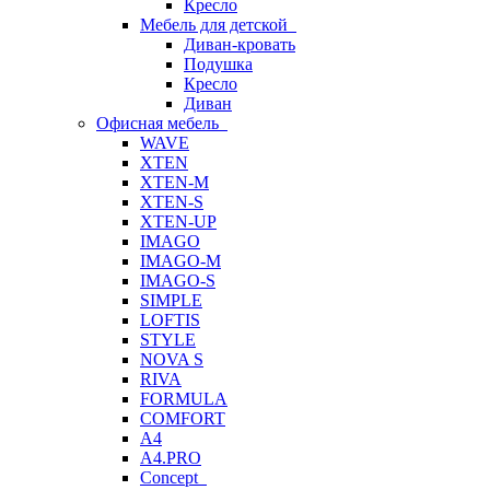
Кресло
Мебель для детской
Диван-кровать
Подушка
Кресло
Диван
Офисная мебель
WAVE
XTEN
XTEN-M
XTEN-S
XTEN-UP
IMAGO
IMAGO-M
IMAGO-S
SIMPLE
LOFTIS
STYLE
NOVA S
RIVA
FORMULA
COMFORT
A4
A4.PRO
Concept