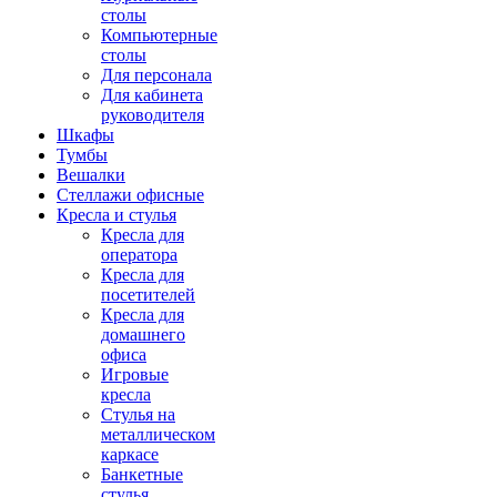
столы
Компьютерные
столы
Для персонала
Для кабинета
руководителя
Шкафы
Тумбы
Вешалки
Стеллажи офисные
Кресла и стулья
Кресла для
оператора
Кресла для
посетителей
Кресла для
домашнего
офиса
Игровые
кресла
Стулья на
металлическом
каркасе
Банкетные
стулья