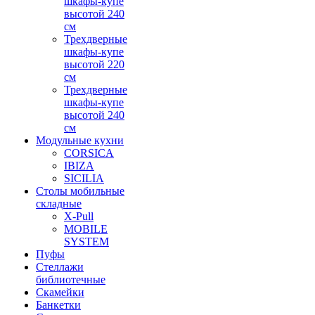
шкафы-купе
высотой 240
см
Трехдверные
шкафы-купе
высотой 220
см
Трехдверные
шкафы-купе
высотой 240
см
Модульные кухни
CORSICA
IBIZA
SICILIA
Столы мобильные
складные
X-Pull
MOBILE
SYSTEM
Пуфы
Стеллажи
библиотечные
Скамейки
Банкетки