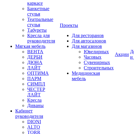
каркасе
Банкетные
стулья
Театральные
стулья
Проекты
Табуреты
Кресла для
Для ресторанов
руководителя
Для автосалонов
Мягкая мебель
Для магазинов
ВЕНТА
Ювелирных
Д
Акции
ДЕРБИ
Часовых
и
ДЮНА
Сувенирных
ЛАЙТ
Строительных
ОПТИМА
Медицинская
ПАРМ
мебель
СИМПЛ
ЧЕСТЕР
ЛАЙТ
Кресла
Диваны
Кабинет
руководителя
DIONI
ALTO
TORR