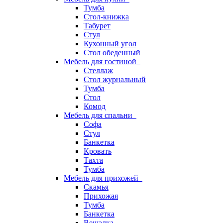
Тумба
Стол-книжка
Табурет
Стул
Кухонный угол
Стол обеденный
Мебель для гостиной
Стеллаж
Стол журнальный
Тумба
Стол
Комод
Мебель для спальни
Софа
Стул
Банкетка
Кровать
Тахта
Тумба
Мебель для прихожей
Скамья
Прихожая
Тумба
Банкетка
Вешалка