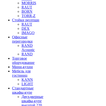
MORRIS
RAUT
BORN
TORR-Z
Стойки ресепшн
RAUT
DEX
IMAGO
Офисные
перегородки
RAND
Acoustic
RAND
Торговое
оборудование
Мини-кухни
Мебель для
гостиниц
KANN
LIGHT
Стандартные
шкафы-купе
Двухдверные
шкафы-купе
высотой 220