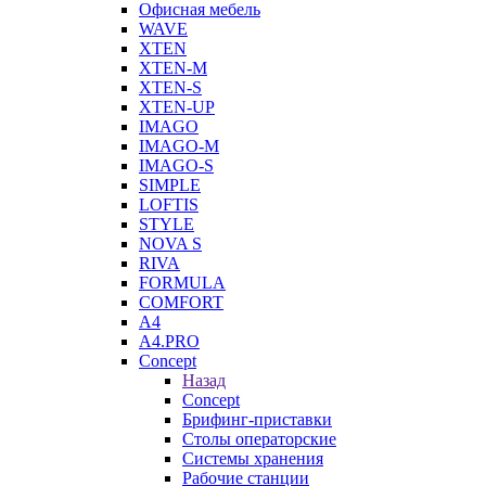
Офисная мебель
WAVE
XTEN
XTEN-M
XTEN-S
XTEN-UP
IMAGO
IMAGO-M
IMAGO-S
SIMPLE
LOFTIS
STYLE
NOVA S
RIVA
FORMULA
COMFORT
A4
A4.PRO
Concept
Назад
Concept
Брифинг-приставки
Столы операторские
Системы хранения
Рабочие станции