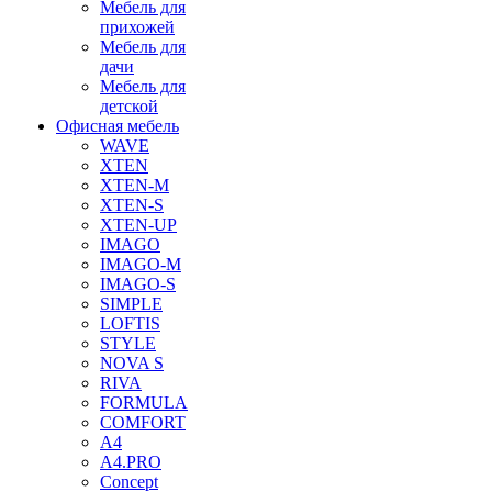
Мебель для
прихожей
Мебель для
дачи
Мебель для
детской
Офисная мебель
WAVE
XTEN
XTEN-M
XTEN-S
XTEN-UP
IMAGO
IMAGO-M
IMAGO-S
SIMPLE
LOFTIS
STYLE
NOVA S
RIVA
FORMULA
COMFORT
A4
A4.PRO
Concept