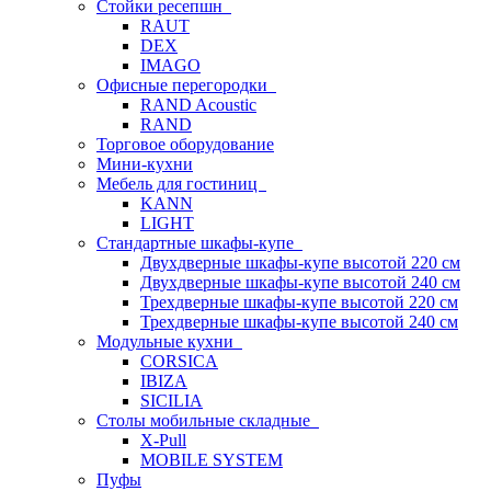
Стойки ресепшн
RAUT
DEX
IMAGO
Офисные перегородки
RAND Acoustic
RAND
Торговое оборудование
Мини-кухни
Мебель для гостиниц
KANN
LIGHT
Стандартные шкафы-купе
Двухдверные шкафы-купе высотой 220 см
Двухдверные шкафы-купе высотой 240 см
Трехдверные шкафы-купе высотой 220 см
Трехдверные шкафы-купе высотой 240 см
Модульные кухни
CORSICA
IBIZA
SICILIA
Столы мобильные складные
X-Pull
MOBILE SYSTEM
Пуфы