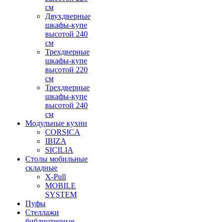
см
Двухдверные
шкафы-купе
высотой 240
см
Трехдверные
шкафы-купе
высотой 220
см
Трехдверные
шкафы-купе
высотой 240
см
Модульные кухни
CORSICA
IBIZA
SICILIA
Столы мобильные
складные
X-Pull
MOBILE
SYSTEM
Пуфы
Стеллажи
библиотечные