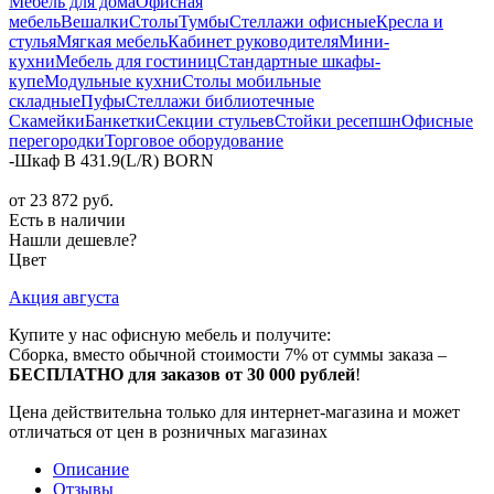
Мебель для дома
Офисная
мебель
Вешалки
Столы
Тумбы
Стеллажи офисные
Кресла и
стулья
Мягкая мебель
Кабинет руководителя
Мини-
кухни
Мебель для гостиниц
Стандартные шкафы-
купе
Модульные кухни
Столы мобильные
складные
Пуфы
Стеллажи библиотечные
Скамейки
Банкетки
Секции стульев
Стойки ресепшн
Офисные
перегородки
Торговое оборудование
-
Шкаф B 431.9(L/R) BORN
от
23 872 руб.
Есть в наличии
Нашли дешевле?
Цвет
Акция августа
Купите у нас офисную мебель и получите:
Сборка, вместо обычной стоимости 7% от суммы заказа –
БЕСПЛАТНО для заказов от 30 000 рублей
!
Цена действительна только для интернет-магазина и может
отличаться от цен в розничных магазинах
Описание
Отзывы