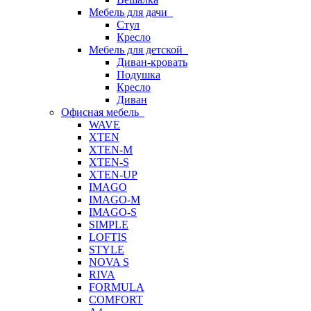
Мебель для дачи
Стул
Кресло
Мебель для детской
Диван-кровать
Подушка
Кресло
Диван
Офисная мебель
WAVE
XTEN
XTEN-M
XTEN-S
XTEN-UP
IMAGO
IMAGO-M
IMAGO-S
SIMPLE
LOFTIS
STYLE
NOVA S
RIVA
FORMULA
COMFORT