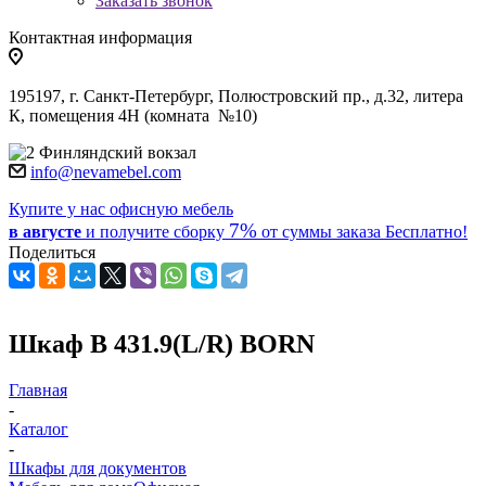
Заказать звонок
Контактная информация
195197, г. Санкт-Петербург, Полюстровский пр., д.32, литера
К, помещения 4Н (комната №10)
Финляндский вокзал
info@nevamebel.com
Купите у нас офисную мебель
7%
в августе
и получите
сборку
от суммы заказа
Бесплатно!
Поделиться
Шкаф B 431.9(L/R) BORN
Главная
-
Каталог
-
Шкафы для документов