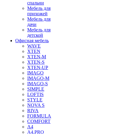
спальни
Мебель для
прихожей
Мебель для
дачи
Мебель для
детской
Офисная мебель
WAVE
XTEN
XTEN-M
XTEN-S
XTEN-UP
IMAGO
IMAGO-M
IMAGO-S
SIMPLE
LOFTIS
STYLE
NOVA S
RIVA
FORMULA
COMFORT
A4
A4.PRO