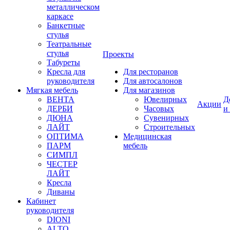
металлическом
каркасе
Банкетные
стулья
Театральные
стулья
Проекты
Табуреты
Кресла для
Для ресторанов
руководителя
Для автосалонов
Мягкая мебель
Для магазинов
ВЕНТА
Ювелирных
Д
Акции
ДЕРБИ
Часовых
и
ДЮНА
Сувенирных
ЛАЙТ
Строительных
ОПТИМА
Медицинская
ПАРМ
мебель
СИМПЛ
ЧЕСТЕР
ЛАЙТ
Кресла
Диваны
Кабинет
руководителя
DIONI
ALTO