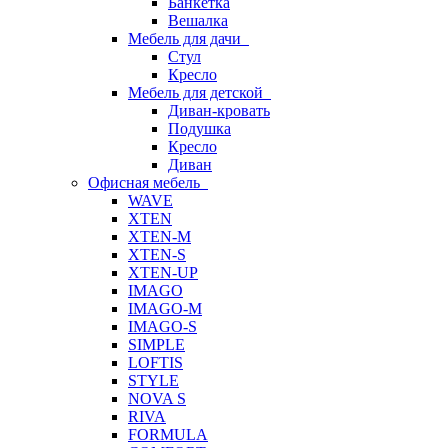
Банкетка
Вешалка
Мебель для дачи
Стул
Кресло
Мебель для детской
Диван-кровать
Подушка
Кресло
Диван
Офисная мебель
WAVE
XTEN
XTEN-M
XTEN-S
XTEN-UP
IMAGO
IMAGO-M
IMAGO-S
SIMPLE
LOFTIS
STYLE
NOVA S
RIVA
FORMULA