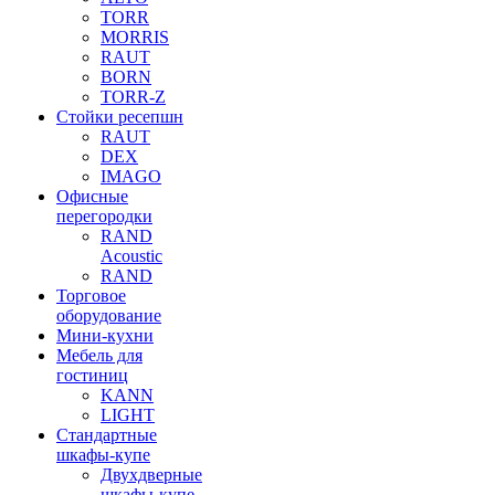
TORR
MORRIS
RAUT
BORN
TORR-Z
Стойки ресепшн
RAUT
DEX
IMAGO
Офисные
перегородки
RAND
Acoustic
RAND
Торговое
оборудование
Мини-кухни
Мебель для
гостиниц
KANN
LIGHT
Стандартные
шкафы-купе
Двухдверные
шкафы-купе