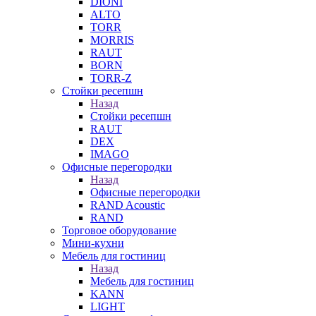
DIONI
ALTO
TORR
MORRIS
RAUT
BORN
TORR-Z
Стойки ресепшн
Назад
Стойки ресепшн
RAUT
DEX
IMAGO
Офисные перегородки
Назад
Офисные перегородки
RAND Acoustic
RAND
Торговое оборудование
Мини-кухни
Мебель для гостиниц
Назад
Мебель для гостиниц
KANN
LIGHT