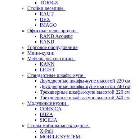
TORR-Z
Стойки ресепшн
RAUT
DEX
IMAGO
Офисные перегородки
RAND Acoustic
RAND
Торговое оборудование
Мини-кухни
Мебель для гостиниц
KANN
LIGHT
Стандартные шкафы-купе
Двухдверные шкафы-купе высотой 220 см
Двухдверные шкафы-купе высотой 240 см
Трехдверные шкафы-купе высотой 220 см
Трехдверные шкафы-купе высотой 240 см
Модульные кухни
CORSICA
IBIZA
SICILIA
Столы мобильные складные
X-Pull
MOBILE SYSTEM