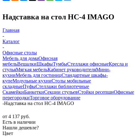
Надставка на стол НС-4 IMAGO
Главная
-
Каталог
-
Офисные столы
Мебель для дома
Офисная
мебель
Вешалки
Шкафы
Тумбы
Стеллажи офисные
Кресла и
стулья
Мягкая мебель
Кабинет руководителя
Мини-
кухни
Мебель для гостиниц
Стандартные шкафы-
купе
Модульные кухни
Столы мобильные
складные
Пуфы
Стеллажи библиотечные
Скамейки
Банкетки
Секции стульев
Стойки ресепшн
Офисные
перегородки
Торговое оборудование
-
Надставка на стол НС-4 IMAGO
от
4 137 руб.
Есть в наличии
Нашли дешевле?
Цвет