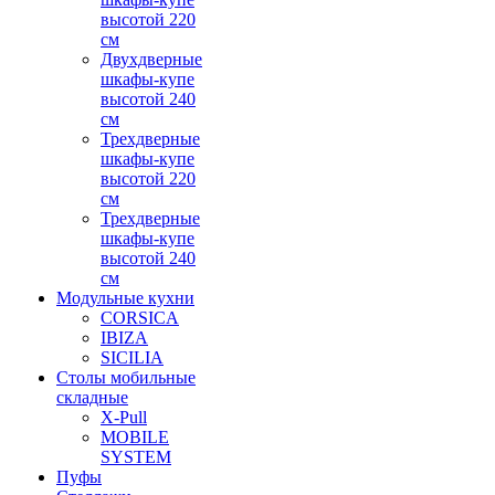
высотой 220
см
Двухдверные
шкафы-купе
высотой 240
см
Трехдверные
шкафы-купе
высотой 220
см
Трехдверные
шкафы-купе
высотой 240
см
Модульные кухни
CORSICA
IBIZA
SICILIA
Столы мобильные
складные
X-Pull
MOBILE
SYSTEM
Пуфы