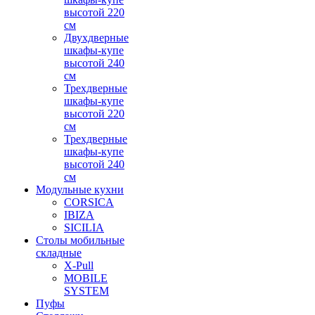
высотой 220
см
Двухдверные
шкафы-купе
высотой 240
см
Трехдверные
шкафы-купе
высотой 220
см
Трехдверные
шкафы-купе
высотой 240
см
Модульные кухни
CORSICA
IBIZA
SICILIA
Столы мобильные
складные
X-Pull
MOBILE
SYSTEM
Пуфы