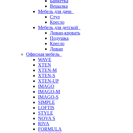
Банкетка
Вешалка
Мебель для дачи
Стул
Кресло
Мебель для детской
Диван-кровать
Подушка
Кресло
Диван
Офисная мебель
WAVE
XTEN
XTEN-M
XTEN-S
XTEN-UP
IMAGO
IMAGO-M
IMAGO-S
SIMPLE
LOFTIS
STYLE
NOVA S
RIVA
FORMULA