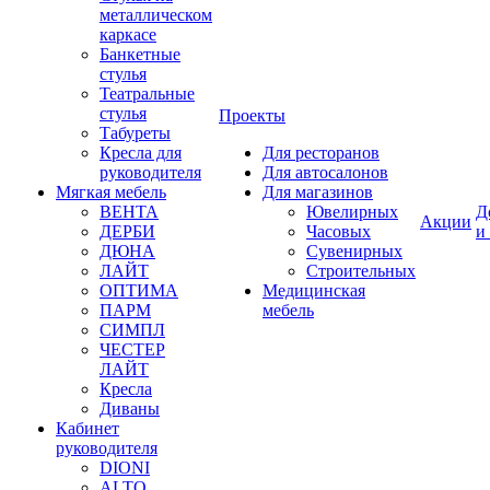
металлическом
каркасе
Банкетные
стулья
Театральные
стулья
Проекты
Табуреты
Кресла для
Для ресторанов
руководителя
Для автосалонов
Мягкая мебель
Для магазинов
ВЕНТА
Ювелирных
Д
Акции
ДЕРБИ
Часовых
и
ДЮНА
Сувенирных
ЛАЙТ
Строительных
ОПТИМА
Медицинская
ПАРМ
мебель
СИМПЛ
ЧЕСТЕР
ЛАЙТ
Кресла
Диваны
Кабинет
руководителя
DIONI
ALTO