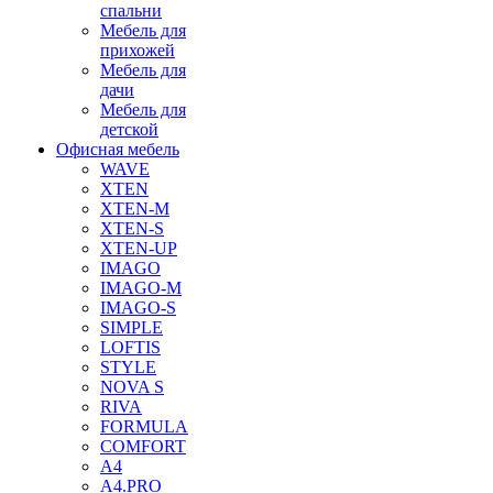
спальни
Мебель для
прихожей
Мебель для
дачи
Мебель для
детской
Офисная мебель
WAVE
XTEN
XTEN-M
XTEN-S
XTEN-UP
IMAGO
IMAGO-M
IMAGO-S
SIMPLE
LOFTIS
STYLE
NOVA S
RIVA
FORMULA
COMFORT
A4
A4.PRO