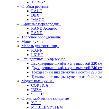
TORR-Z
Стойки ресепшн
RAUT
DEX
IMAGO
Офисные перегородки
RAND Acoustic
RAND
Торговое оборудование
Мини-кухни
Мебель для гостиниц
KANN
LIGHT
Стандартные шкафы-купе
Двухдверные шкафы-купе высотой 220 см
Двухдверные шкафы-купе высотой 240 см
Трехдверные шкафы-купе высотой 220 см
Трехдверные шкафы-купе высотой 240 см
Модульные кухни
CORSICA
IBIZA
SICILIA
Столы мобильные складные
X-Pull
MOBILE SYSTEM