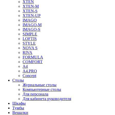
XTEN
XTEN-M
XTEN-S
XTEN-UP
IMAGO
IMAGO-M
IMAGO-S
SIMPLE
LOFTIS
STYLE
NOVA S
RIVA
FORMULA
COMFORT
A4
A4.PRO
Concept
Столы
Журнальные столы
Компьютерные столы
Для персонала
Для кабинета руководителя
Шкафы
Тумбы
Вешалки