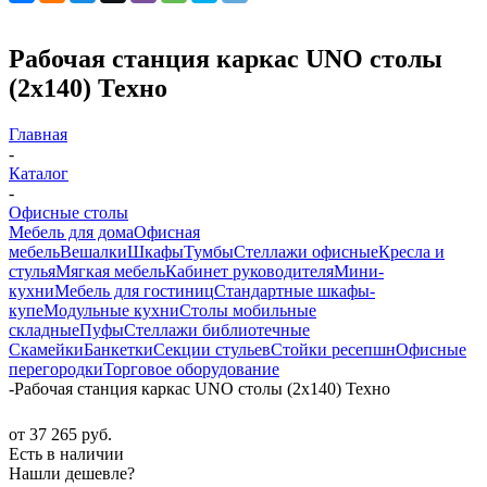
Рабочая станция каркас UNO столы
(2х140) Техно
Главная
-
Каталог
-
Офисные столы
Мебель для дома
Офисная
мебель
Вешалки
Шкафы
Тумбы
Стеллажи офисные
Кресла и
стулья
Мягкая мебель
Кабинет руководителя
Мини-
кухни
Мебель для гостиниц
Стандартные шкафы-
купе
Модульные кухни
Столы мобильные
складные
Пуфы
Стеллажи библиотечные
Скамейки
Банкетки
Секции стульев
Стойки ресепшн
Офисные
перегородки
Торговое оборудование
-
Рабочая станция каркас UNO столы (2х140) Техно
от
37 265 руб.
Есть в наличии
Нашли дешевле?