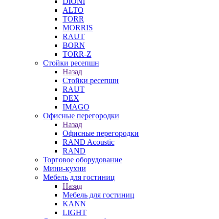
DIONI
ALTO
TORR
MORRIS
RAUT
BORN
TORR-Z
Стойки ресепшн
Назад
Стойки ресепшн
RAUT
DEX
IMAGO
Офисные перегородки
Назад
Офисные перегородки
RAND Acoustic
RAND
Торговое оборудование
Мини-кухни
Мебель для гостиниц
Назад
Мебель для гостиниц
KANN
LIGHT