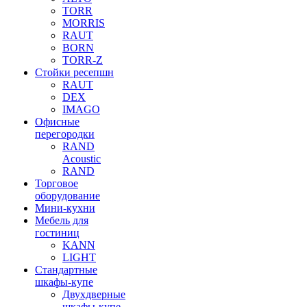
TORR
MORRIS
RAUT
BORN
TORR-Z
Стойки ресепшн
RAUT
DEX
IMAGO
Офисные
перегородки
RAND
Acoustic
RAND
Торговое
оборудование
Мини-кухни
Мебель для
гостиниц
KANN
LIGHT
Стандартные
шкафы-купе
Двухдверные
шкафы-купе