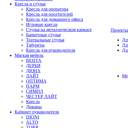
Кресла и стулья
Кресла для оператора
Кресла для посетителей
Кресла для домашнего офиса
Игровые кресла
Стулья на металлическом каркасе
Проекты
Банкетные стулья
Театральные стулья
Дл
Табуреты
Дл
Кресла для руководителя
Дл
Мягкая мебель
ВЕНТА
ДЕРБИ
ДЮНА
ЛАЙТ
Ме
ОПТИМА
ПАРМ
СИМПЛ
ЧЕСТЕР ЛАЙТ
Кресла
Диваны
Кабинет руководителя
DIONI
ALTO
TORR