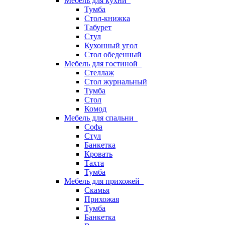
Мебель для кухни
Тумба
Стол-книжка
Табурет
Стул
Кухонный угол
Стол обеденный
Мебель для гостиной
Стеллаж
Стол журнальный
Тумба
Стол
Комод
Мебель для спальни
Софа
Стул
Банкетка
Кровать
Тахта
Тумба
Мебель для прихожей
Скамья
Прихожая
Тумба
Банкетка