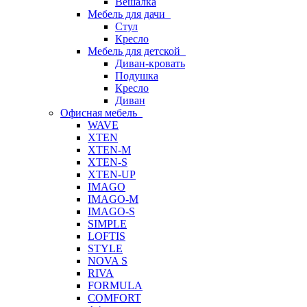
Вешалка
Мебель для дачи
Стул
Кресло
Мебель для детской
Диван-кровать
Подушка
Кресло
Диван
Офисная мебель
WAVE
XTEN
XTEN-M
XTEN-S
XTEN-UP
IMAGO
IMAGO-M
IMAGO-S
SIMPLE
LOFTIS
STYLE
NOVA S
RIVA
FORMULA
COMFORT