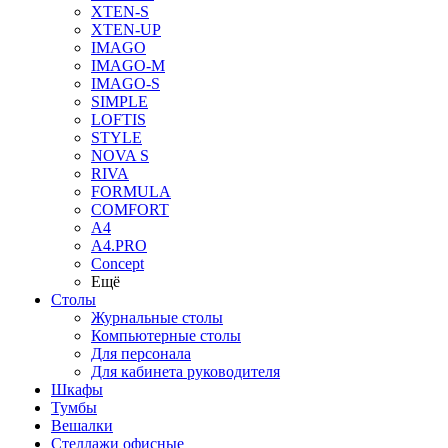
XTEN-S
XTEN-UP
IMAGO
IMAGO-M
IMAGO-S
SIMPLE
LOFTIS
STYLE
NOVA S
RIVA
FORMULA
COMFORT
A4
A4.PRO
Concept
Ещё
Столы
Журнальные столы
Компьютерные столы
Для персонала
Для кабинета руководителя
Шкафы
Тумбы
Вешалки
Стеллажи офисные