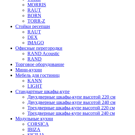
MORRIS
RAUT
BORN
TORR-Z
Стойки ресепшн
RAUT
DEX
IMAGO
Офисные перегородки
RAND Acoustic
RAND
Торговое оборудование
Мини-кухни
Мебель для гостиниц
KANN
LIGHT
Стандартные шкафы-купе
Двухдверные шкафы-купе высотой 220 см
Двухдверные шкафы-купе высотой 240 см
Трехдверные шкафы-купе высотой 220 см
Трехдверные шкафы-купе высотой 240 см
Модульные кухни
CORSICA
IBIZA
SICILIA