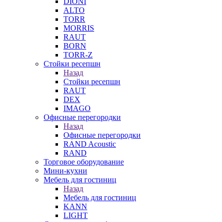
DIONI
ALTO
TORR
MORRIS
RAUT
BORN
TORR-Z
Стойки ресепшн
Назад
Стойки ресепшн
RAUT
DEX
IMAGO
Офисные перегородки
Назад
Офисные перегородки
RAND Acoustic
RAND
Торговое оборудование
Мини-кухни
Мебель для гостиниц
Назад
Мебель для гостиниц
KANN
LIGHT