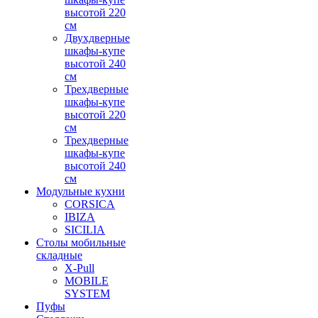
высотой 220
см
Двухдверные
шкафы-купе
высотой 240
см
Трехдверные
шкафы-купе
высотой 220
см
Трехдверные
шкафы-купе
высотой 240
см
Модульные кухни
CORSICA
IBIZA
SICILIA
Столы мобильные
складные
X-Pull
MOBILE
SYSTEM
Пуфы