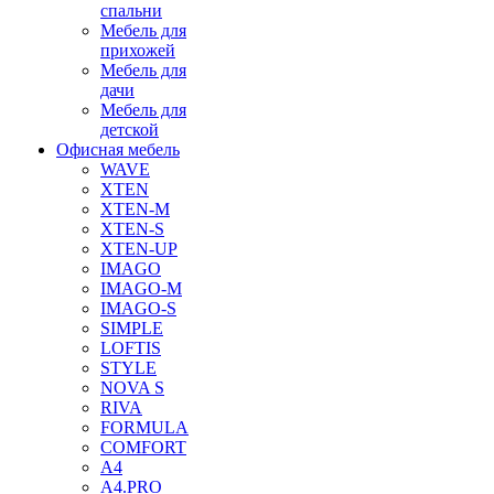
спальни
Мебель для
прихожей
Мебель для
дачи
Мебель для
детской
Офисная мебель
WAVE
XTEN
XTEN-M
XTEN-S
XTEN-UP
IMAGO
IMAGO-M
IMAGO-S
SIMPLE
LOFTIS
STYLE
NOVA S
RIVA
FORMULA
COMFORT
A4
A4.PRO