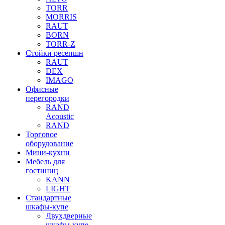
TORR
MORRIS
RAUT
BORN
TORR-Z
Стойки ресепшн
RAUT
DEX
IMAGO
Офисные
перегородки
RAND
Acoustic
RAND
Торговое
оборудование
Мини-кухни
Мебель для
гостиниц
KANN
LIGHT
Стандартные
шкафы-купе
Двухдверные
шкафы-купе