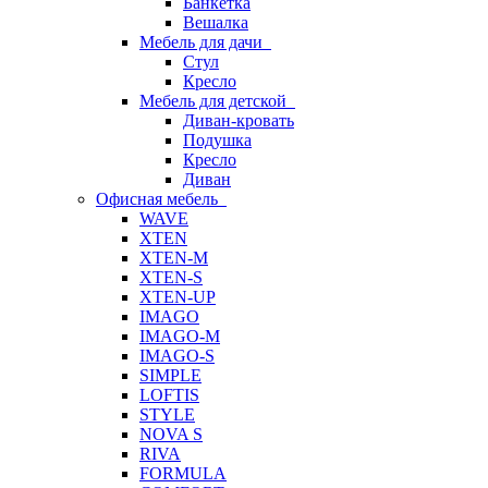
Банкетка
Вешалка
Мебель для дачи
Стул
Кресло
Мебель для детской
Диван-кровать
Подушка
Кресло
Диван
Офисная мебель
WAVE
XTEN
XTEN-M
XTEN-S
XTEN-UP
IMAGO
IMAGO-M
IMAGO-S
SIMPLE
LOFTIS
STYLE
NOVA S
RIVA
FORMULA