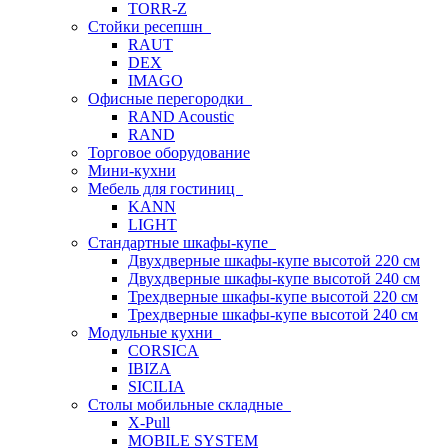
TORR-Z
Стойки ресепшн
RAUT
DEX
IMAGO
Офисные перегородки
RAND Acoustic
RAND
Торговое оборудование
Мини-кухни
Мебель для гостиниц
KANN
LIGHT
Стандартные шкафы-купе
Двухдверные шкафы-купе высотой 220 см
Двухдверные шкафы-купе высотой 240 см
Трехдверные шкафы-купе высотой 220 см
Трехдверные шкафы-купе высотой 240 см
Модульные кухни
CORSICA
IBIZA
SICILIA
Столы мобильные складные
X-Pull
MOBILE SYSTEM