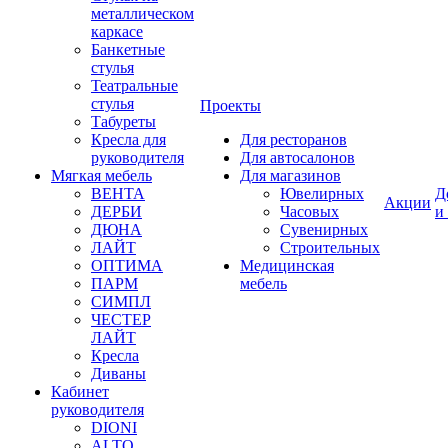
металлическом
каркасе
Банкетные
стулья
Театральные
стулья
Проекты
Табуреты
Кресла для
Для ресторанов
руководителя
Для автосалонов
Мягкая мебель
Для магазинов
ВЕНТА
Ювелирных
Д
Акции
ДЕРБИ
Часовых
и
ДЮНА
Сувенирных
ЛАЙТ
Строительных
ОПТИМА
Медицинская
ПАРМ
мебель
СИМПЛ
ЧЕСТЕР
ЛАЙТ
Кресла
Диваны
Кабинет
руководителя
DIONI
ALTO