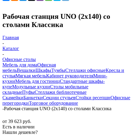
Рабочая станция UNO (2х140) со
столами Классика
Главная
-
Каталог
-
Офисные столы
Мебель для дома
Офисная
мебель
Вешалки
Шкафы
Тумбы
Стеллажи офисные
Кресла и
стулья
Мягкая мебель
Кабинет руководителя
Мини-
кухни
Мебель для гостиниц
Стандартные шкафы-
купе
Модульные кухни
Столы мобильные
складные
Пуфы
Стеллажи библиотечные
Скамейки
Банкетки
Секции стульев
Стойки ресепшн
Офисные
перегородки
Торговое оборудование
-
Рабочая станция UNO (2х140) со столами Классика
от
39 623 руб.
Есть в наличии
Нашли дешевле?