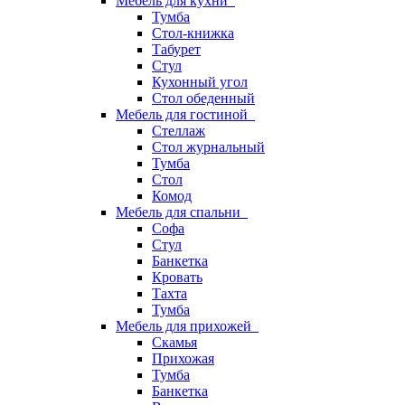
Мебель для кухни
Тумба
Стол-книжка
Табурет
Стул
Кухонный угол
Стол обеденный
Мебель для гостиной
Стеллаж
Стол журнальный
Тумба
Стол
Комод
Мебель для спальни
Софа
Стул
Банкетка
Кровать
Тахта
Тумба
Мебель для прихожей
Скамья
Прихожая
Тумба
Банкетка