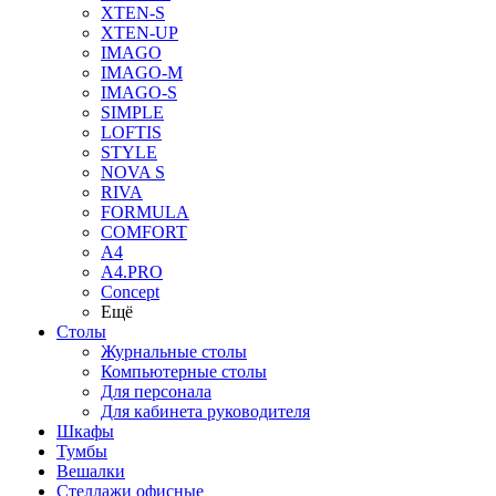
XTEN-S
XTEN-UP
IMAGO
IMAGO-M
IMAGO-S
SIMPLE
LOFTIS
STYLE
NOVA S
RIVA
FORMULA
COMFORT
A4
A4.PRO
Concept
Ещё
Столы
Журнальные столы
Компьютерные столы
Для персонала
Для кабинета руководителя
Шкафы
Тумбы
Вешалки
Стеллажи офисные