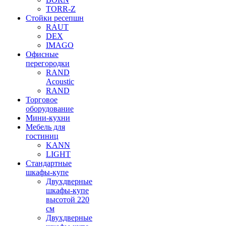
TORR-Z
Стойки ресепшн
RAUT
DEX
IMAGO
Офисные
перегородки
RAND
Acoustic
RAND
Торговое
оборудование
Мини-кухни
Мебель для
гостиниц
KANN
LIGHT
Стандартные
шкафы-купе
Двухдверные
шкафы-купе
высотой 220
см
Двухдверные