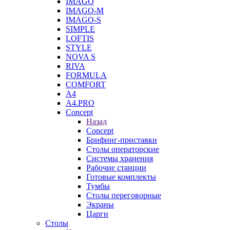
IMAGO
IMAGO-M
IMAGO-S
SIMPLE
LOFTIS
STYLE
NOVA S
RIVA
FORMULA
COMFORT
A4
A4.PRO
Concept
Назад
Concept
Брифинг-приставки
Столы операторские
Системы хранения
Рабочие станции
Готовые комплекты
Тумбы
Столы переговорные
Экраны
Царги
Столы