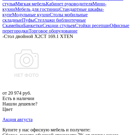
стулья
Мягкая мебель
Кабинет руководителя
Мини-
кухни
Мебель для гостиниц
Стандартные шкафы-
купе
Модульные кухни
Столы мобильные
складные
Пуфы
Стеллажи библиотечные
Скамейки
Банкетки
Секции стульев
Стойки ресепшн
Офисные
перегородки
Торговое оборудование
-
Стол двойной X2CT 169.1 XTEN
от
20 974 руб.
Есть в наличии
Нашли дешевле?
Цвет
Акция августа
Купите у нас офисную мебель и получите: