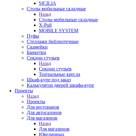
SICILIA
Столы мобильные складные
Назад
Столы мобильные складные
X-Pull
MOBILE SYSTEM
Пуфы
Стеллажи библиотечные
Скамейки
Банкетки
Секции стульев
Назад
Секции стульев
Театральные кресла
Шкаф-купе под заказ
Калькулятор дверей шкафа-купе
Проекты
Назад
Проекты
Для ресторанов
Для автосалонов
Для магазинов
Назад
Для магазинов
Ювелирных