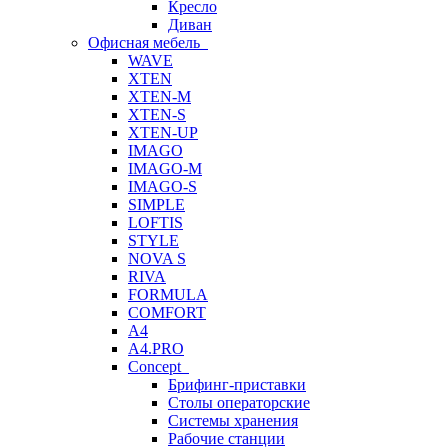
Кресло
Диван
Офисная мебель
WAVE
XTEN
XTEN-M
XTEN-S
XTEN-UP
IMAGO
IMAGO-M
IMAGO-S
SIMPLE
LOFTIS
STYLE
NOVA S
RIVA
FORMULA
COMFORT
A4
A4.PRO
Concept
Брифинг-приставки
Столы операторские
Системы хранения
Рабочие станции