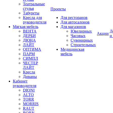
Театральные
стулья
Проекты
Табуреты
Кресла для
Для ресторанов
руководителя
Для автосалонов
Мягкая мебель
Для магазинов
ВЕНТА
Ювелирных
Д
Акции
ДЕРБИ
Часовых
и
ДЮНА
Сувенирных
ЛАЙТ
Строительных
ОПТИМА
Медицинская
ПАРМ
мебель
СИМПЛ
ЧЕСТЕР
ЛАЙТ
Кресла
Диваны
Кабинет
руководителя
DIONI
ALTO
TORR
MORRIS
RAUT
BORN