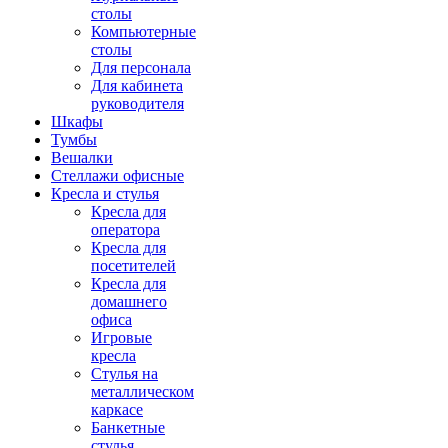
столы
Компьютерные
столы
Для персонала
Для кабинета
руководителя
Шкафы
Тумбы
Вешалки
Стеллажи офисные
Кресла и стулья
Кресла для
оператора
Кресла для
посетителей
Кресла для
домашнего
офиса
Игровые
кресла
Стулья на
металлическом
каркасе
Банкетные
стулья