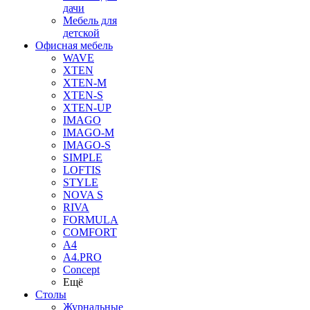
дачи
Мебель для
детской
Офисная мебель
WAVE
XTEN
XTEN-M
XTEN-S
XTEN-UP
IMAGO
IMAGO-M
IMAGO-S
SIMPLE
LOFTIS
STYLE
NOVA S
RIVA
FORMULA
COMFORT
A4
A4.PRO
Concept
Ещё
Столы
Журнальные