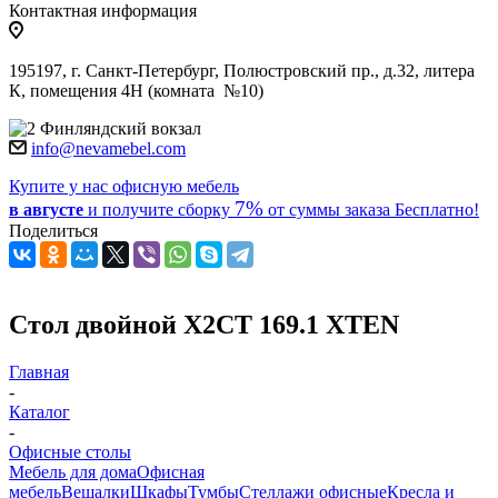
Контактная информация
195197, г. Санкт-Петербург, Полюстровский пр., д.32, литера
К, помещения 4Н (комната №10)
Финляндский вокзал
info@nevamebel.com
Купите у нас офисную мебель
7%
в августе
и получите
сборку
от суммы заказа
Бесплатно!
Поделиться
Стол двойной X2CT 169.1 XTEN
Главная
-
Каталог
-
Офисные столы
Мебель для дома
Офисная
мебель
Вешалки
Шкафы
Тумбы
Стеллажи офисные
Кресла и