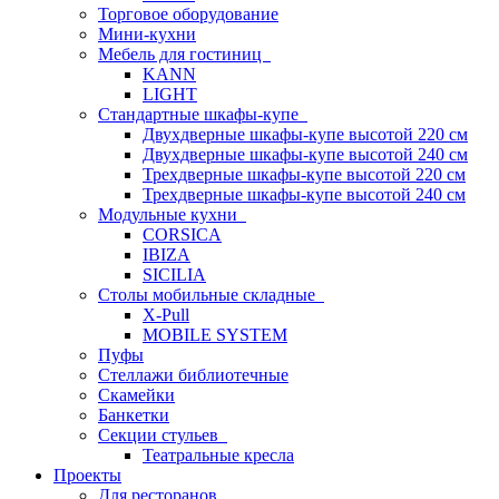
Торговое оборудование
Мини-кухни
Мебель для гостиниц
KANN
LIGHT
Стандартные шкафы-купе
Двухдверные шкафы-купе высотой 220 см
Двухдверные шкафы-купе высотой 240 см
Трехдверные шкафы-купе высотой 220 см
Трехдверные шкафы-купе высотой 240 см
Модульные кухни
CORSICA
IBIZA
SICILIA
Столы мобильные складные
X-Pull
MOBILE SYSTEM
Пуфы
Стеллажи библиотечные
Скамейки
Банкетки
Секции стульев
Театральные кресла
Проекты
Для ресторанов