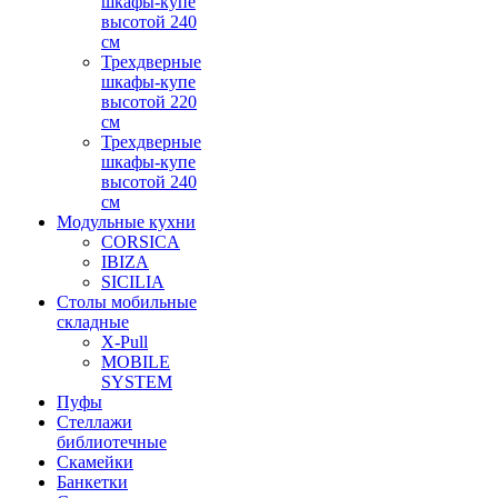
шкафы-купе
высотой 240
см
Трехдверные
шкафы-купе
высотой 220
см
Трехдверные
шкафы-купе
высотой 240
см
Модульные кухни
CORSICA
IBIZA
SICILIA
Столы мобильные
складные
X-Pull
MOBILE
SYSTEM
Пуфы
Стеллажи
библиотечные
Скамейки
Банкетки