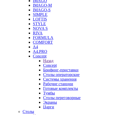
IMAGO
IMAGO-M
IMAGO-S
SIMPLE
LOFTIS
STYLE
NOVA S
RIVA
FORMULA
COMFORT
A4
A4.PRO
Concept
Назад
Concept
Брифинг-приставки
Столы операторские
Системы хранения
Рабочие станции
Готовые комплекты
Тумбы
Столы переговорные
Экраны
Царги
Столы