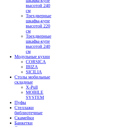
шкафы-купе
высотой 240
см
Трехдверные
шкафы-купе
высотой 220
см
Трехдверные
шкафы-купе
высотой 240
см
Модульные кухни
CORSICA
IBIZA
SICILIA
Столы мобильные
складные
X-Pull
MOBILE
SYSTEM
Пуфы
Стеллажи
библиотечные
Скамейки
Банкетки