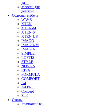
дачи
Мебель для
детской
Офисная мебель
WAVE
XTEN
XTEN-M
XTEN-S
XTEN-UP
IMAGO
IMAGO-M
IMAGO-S
SIMPLE
LOFTIS
STYLE
NOVA S
RIVA
FORMULA
COMFORT
A4
A4.PRO
Concept
Ещё
Столы
Журнальные