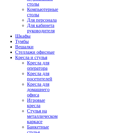
столы
Компьютерные
столы
Для персонала
Для кабинета
руководителя
Шкафы
Тумбы
Вешалки
Стеллажи офисные
Кресла и стулья
Кресла для
оператора
Кресла для
посетителей
Кресла для
домашнего
офиса
Игровые
кресла
Стулья на
металлическом
каркасе
Банкетные
стулья