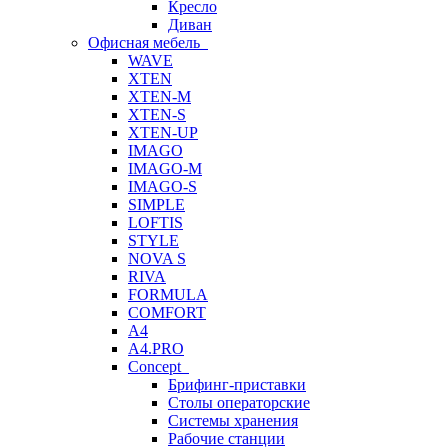
Кресло
Диван
Офисная мебель
WAVE
XTEN
XTEN-M
XTEN-S
XTEN-UP
IMAGO
IMAGO-M
IMAGO-S
SIMPLE
LOFTIS
STYLE
NOVA S
RIVA
FORMULA
COMFORT
A4
A4.PRO
Concept
Брифинг-приставки
Столы операторские
Системы хранения
Рабочие станции