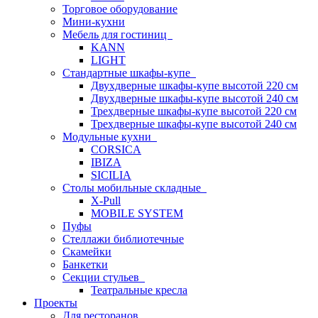
Торговое оборудование
Мини-кухни
Мебель для гостиниц
KANN
LIGHT
Стандартные шкафы-купе
Двухдверные шкафы-купе высотой 220 см
Двухдверные шкафы-купе высотой 240 см
Трехдверные шкафы-купе высотой 220 см
Трехдверные шкафы-купе высотой 240 см
Модульные кухни
CORSICA
IBIZA
SICILIA
Столы мобильные складные
X-Pull
MOBILE SYSTEM
Пуфы
Стеллажи библиотечные
Скамейки
Банкетки
Секции стульев
Театральные кресла
Проекты
Для ресторанов