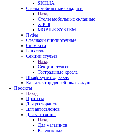
SICILIA
Столы мобильные складные
Назад
Столы мобильные складные
X-Pull
MOBILE SYSTEM
Пуфы
Стеллажи библиотечные
Скамейки
Банкетки
Секции стульев
Назад
Секции стульев
Театральные кресла
Шкаф-купе под заказ
Калькулятор дверей шкафа-купе
Проекты
Назад
Проекты
Для ресторанов
Для автосалонов
Для магазинов
Назад
Для магазинов
Ювелирных