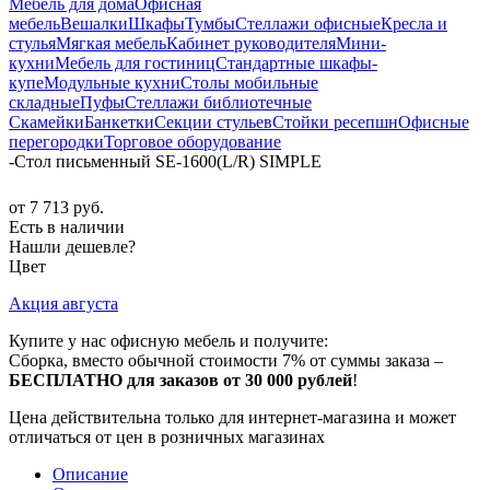
Мебель для дома
Офисная
мебель
Вешалки
Шкафы
Тумбы
Стеллажи офисные
Кресла и
стулья
Мягкая мебель
Кабинет руководителя
Мини-
кухни
Мебель для гостиниц
Стандартные шкафы-
купе
Модульные кухни
Столы мобильные
складные
Пуфы
Стеллажи библиотечные
Скамейки
Банкетки
Секции стульев
Стойки ресепшн
Офисные
перегородки
Торговое оборудование
-
Стол письменный SE-1600(L/R) SIMPLE
от
7 713 руб.
Есть в наличии
Нашли дешевле?
Цвет
Акция августа
Купите у нас офисную мебель и получите:
Сборка, вместо обычной стоимости 7% от суммы заказа –
БЕСПЛАТНО для заказов от 30 000 рублей
!
Цена действительна только для интернет-магазина и может
отличаться от цен в розничных магазинах
Описание