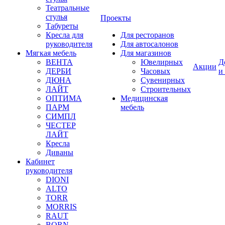
Театральные
стулья
Проекты
Табуреты
Кресла для
Для ресторанов
руководителя
Для автосалонов
Мягкая мебель
Для магазинов
ВЕНТА
Ювелирных
Д
Акции
ДЕРБИ
Часовых
и
ДЮНА
Сувенирных
ЛАЙТ
Строительных
ОПТИМА
Медицинская
ПАРМ
мебель
СИМПЛ
ЧЕСТЕР
ЛАЙТ
Кресла
Диваны
Кабинет
руководителя
DIONI
ALTO
TORR
MORRIS
RAUT
BORN