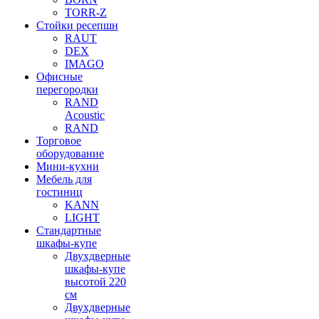
TORR-Z
Стойки ресепшн
RAUT
DEX
IMAGO
Офисные
перегородки
RAND
Acoustic
RAND
Торговое
оборудование
Мини-кухни
Мебель для
гостиниц
KANN
LIGHT
Стандартные
шкафы-купе
Двухдверные
шкафы-купе
высотой 220
см
Двухдверные