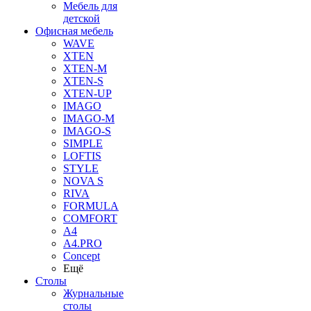
Мебель для
детской
Офисная мебель
WAVE
XTEN
XTEN-M
XTEN-S
XTEN-UP
IMAGO
IMAGO-M
IMAGO-S
SIMPLE
LOFTIS
STYLE
NOVA S
RIVA
FORMULA
COMFORT
A4
A4.PRO
Concept
Ещё
Столы
Журнальные
столы