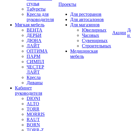
стулья
Проекты
Табуреты
Кресла для
Для ресторанов
руководителя
Для автосалонов
Мягкая мебель
Для магазинов
ВЕНТА
Ювелирных
Д
Акции
ДЕРБИ
Часовых
и
ДЮНА
Сувенирных
ЛАЙТ
Строительных
ОПТИМА
Медицинская
ПАРМ
мебель
СИМПЛ
ЧЕСТЕР
ЛАЙТ
Кресла
Диваны
Кабинет
руководителя
DIONI
ALTO
TORR
MORRIS
RAUT
BORN
TORR-Z