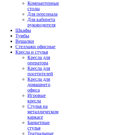
Компьютерные
столы
Для персонала
Для кабинета
руководителя
Шкафы
Тумбы
Вешалки
Стеллажи офисные
Кресла и стулья
Кресла для
оператора
Кресла для
посетителей
Кресла для
домашнего
офиса
Игровые
кресла
Стулья на
металлическом
каркасе
Банкетные
стулья
Театральные