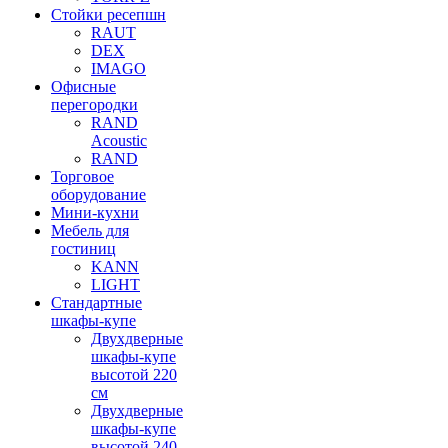
Стойки ресепшн
RAUT
DEX
IMAGO
Офисные
перегородки
RAND
Acoustic
RAND
Торговое
оборудование
Мини-кухни
Мебель для
гостиниц
KANN
LIGHT
Стандартные
шкафы-купе
Двухдверные
шкафы-купе
высотой 220
см
Двухдверные
шкафы-купе
высотой 240