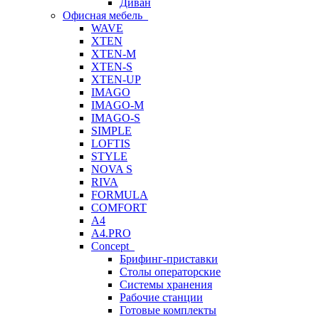
Диван
Офисная мебель
WAVE
XTEN
XTEN-M
XTEN-S
XTEN-UP
IMAGO
IMAGO-M
IMAGO-S
SIMPLE
LOFTIS
STYLE
NOVA S
RIVA
FORMULA
COMFORT
A4
A4.PRO
Concept
Брифинг-приставки
Столы операторские
Системы хранения
Рабочие станции
Готовые комплекты