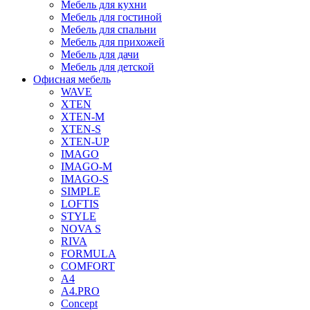
Мебель для кухни
Мебель для гостиной
Мебель для спальни
Мебель для прихожей
Мебель для дачи
Мебель для детской
Офисная мебель
WAVE
XTEN
XTEN-M
XTEN-S
XTEN-UP
IMAGO
IMAGO-M
IMAGO-S
SIMPLE
LOFTIS
STYLE
NOVA S
RIVA
FORMULA
COMFORT
A4
A4.PRO
Concept