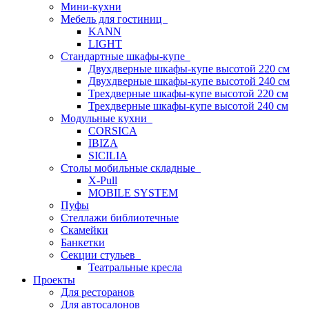
Мини-кухни
Мебель для гостиниц
KANN
LIGHT
Стандартные шкафы-купе
Двухдверные шкафы-купе высотой 220 см
Двухдверные шкафы-купе высотой 240 см
Трехдверные шкафы-купе высотой 220 см
Трехдверные шкафы-купе высотой 240 см
Модульные кухни
CORSICA
IBIZA
SICILIA
Столы мобильные складные
X-Pull
MOBILE SYSTEM
Пуфы
Стеллажи библиотечные
Скамейки
Банкетки
Секции стульев
Театральные кресла
Проекты
Для ресторанов
Для автосалонов