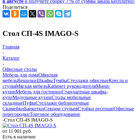
7%
в августе
и получите
сборку
от суммы заказа
Бесплатно!
Поделиться
Стол СП-4S IMAGO-S
Главная
-
Каталог
-
Офисные столы
Мебель для дома
Офисная
мебель
Вешалки
Шкафы
Тумбы
Стеллажи офисные
Кресла и
стулья
Мягкая мебель
Кабинет руководителя
Мини-
кухни
Мебель для гостиниц
Стандартные шкафы-
купе
Модульные кухни
Столы мобильные
складные
Пуфы
Стеллажи библиотечные
Скамейки
Банкетки
Секции стульев
Стойки ресепшн
Офисные
перегородки
Торговое оборудование
-
Стол СП-4S IMAGO-S
от
11 001 руб.
Есть в наличии