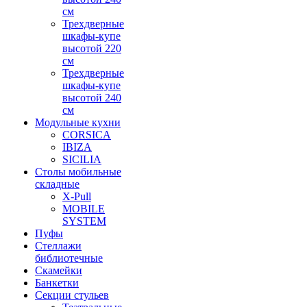
см
Трехдверные
шкафы-купе
высотой 220
см
Трехдверные
шкафы-купе
высотой 240
см
Модульные кухни
CORSICA
IBIZA
SICILIA
Столы мобильные
складные
X-Pull
MOBILE
SYSTEM
Пуфы
Стеллажи
библиотечные
Скамейки
Банкетки
Секции стульев