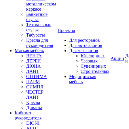
металлическом
каркасе
Банкетные
стулья
Театральные
стулья
Проекты
Табуреты
Кресла для
Для ресторанов
руководителя
Для автосалонов
Мягкая мебель
Для магазинов
ВЕНТА
Ювелирных
Д
Акции
ДЕРБИ
Часовых
и
ДЮНА
Сувенирных
ЛАЙТ
Строительных
ОПТИМА
Медицинская
ПАРМ
мебель
СИМПЛ
ЧЕСТЕР
ЛАЙТ
Кресла
Диваны
Кабинет
руководителя
DIONI
ALTO