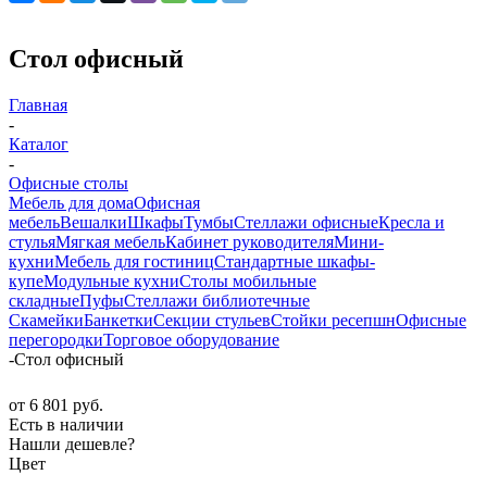
Стол офисный
Главная
-
Каталог
-
Офисные столы
Мебель для дома
Офисная
мебель
Вешалки
Шкафы
Тумбы
Стеллажи офисные
Кресла и
стулья
Мягкая мебель
Кабинет руководителя
Мини-
кухни
Мебель для гостиниц
Стандартные шкафы-
купе
Модульные кухни
Столы мобильные
складные
Пуфы
Стеллажи библиотечные
Скамейки
Банкетки
Секции стульев
Стойки ресепшн
Офисные
перегородки
Торговое оборудование
-
Стол офисный
от
6 801 руб.
Есть в наличии
Нашли дешевле?
Цвет