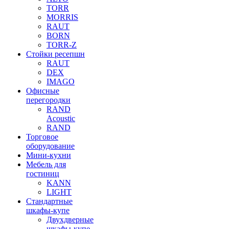
TORR
MORRIS
RAUT
BORN
TORR-Z
Стойки ресепшн
RAUT
DEX
IMAGO
Офисные
перегородки
RAND
Acoustic
RAND
Торговое
оборудование
Мини-кухни
Мебель для
гостиниц
KANN
LIGHT
Стандартные
шкафы-купе
Двухдверные
шкафы-купе