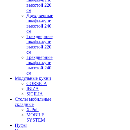
высотой 220
см
Двухдверные
шкафы-купе
высотой 240
см
Трехдверные
шкафы-купе
высотой 220
см
Трехдверные
шкафы-купе
высотой 240
см
Модульные кухни
CORSICA
IBIZA
SICILIA
Столы мобильные
складные
X-Pull
MOBILE
SYSTEM
Пуфы