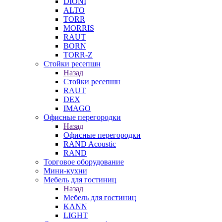
DIONI
ALTO
TORR
MORRIS
RAUT
BORN
TORR-Z
Стойки ресепшн
Назад
Стойки ресепшн
RAUT
DEX
IMAGO
Офисные перегородки
Назад
Офисные перегородки
RAND Acoustic
RAND
Торговое оборудование
Мини-кухни
Мебель для гостиниц
Назад
Мебель для гостиниц
KANN
LIGHT