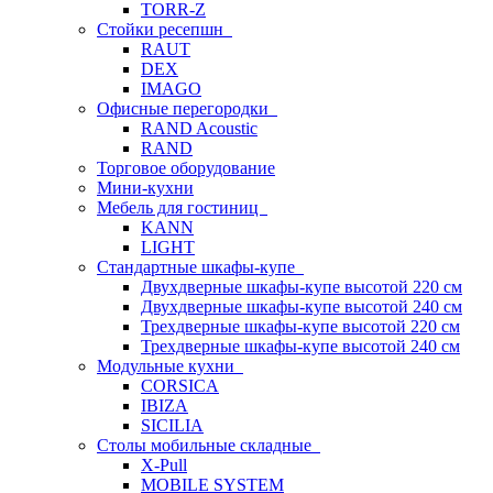
TORR-Z
Стойки ресепшн
RAUT
DEX
IMAGO
Офисные перегородки
RAND Acoustic
RAND
Торговое оборудование
Мини-кухни
Мебель для гостиниц
KANN
LIGHT
Стандартные шкафы-купе
Двухдверные шкафы-купе высотой 220 см
Двухдверные шкафы-купе высотой 240 см
Трехдверные шкафы-купе высотой 220 см
Трехдверные шкафы-купе высотой 240 см
Модульные кухни
CORSICA
IBIZA
SICILIA
Столы мобильные складные
X-Pull
MOBILE SYSTEM