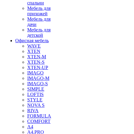
спальни
Мебель для
прихожей
Мебель для
дачи
Мебель для
детской
Офисная мебель
WAVE
XTEN
XTEN-M
XTEN-S
XTEN-UP
IMAGO
IMAGO-M
IMAGO-S
SIMPLE
LOFTIS
STYLE
NOVA S
RIVA
FORMULA
COMFORT
A4
A4.PRO