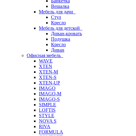
Банкетка
Вешалка
Мебель для дачи
Стул
Кресло
Мебель для детской
Диван-кровать
Подушка
Кресло
Диван
Офисная мебель
WAVE
XTEN
XTEN-M
XTEN-S
XTEN-UP
IMAGO
IMAGO-M
IMAGO-S
SIMPLE
LOFTIS
STYLE
NOVA S
RIVA
FORMULA