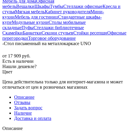
Мебель для дома
Офисная
мебель
Вешалки
Шкафы
Тумбы
Стеллажи офисные
Кресла и
стулья
Мягкая мебель
Кабинет руководителя
Мини-
кухни
Мебель для гостиниц
Стандартные шкафы-
купе
Модульные кухни
Столы мобильные
складные
Пуфы
Стеллажи библиотечные
Скамейки
Банкетки
Секции стульев
Стойки ресепшн
Офисные
перегородки
Торговое оборудование
-
Стол письменный на металлокаркасе UNO
от
17 909 руб.
Есть в наличии
Нашли дешевле?
Цвет
Цена действительна только для интернет-магазина и может
отличаться от цен в розничных магазинах
Описание
Отзывы
Задать вопрос
Наличие
Доставка и оплата
Описание