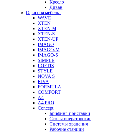
Кресло
Диван
Офисная мебель
WAVE
XTEN
XTEN-M
XTEN-S
XTEN-UP
IMAGO
IMAGO-M
IMAGO-S
SIMPLE
LOFTIS
STYLE
NOVA S
RIVA
FORMULA
COMFORT
A4
A4.PRO
Concept
Брифинг-приставки
Столы операторские
Системы хранения
Рабочие станции