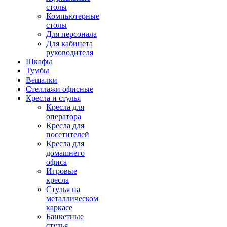
столы
Компьютерные
столы
Для персонала
Для кабинета
руководителя
Шкафы
Тумбы
Вешалки
Стеллажи офисные
Кресла и стулья
Кресла для
оператора
Кресла для
посетителей
Кресла для
домашнего
офиса
Игровые
кресла
Стулья на
металлическом
каркасе
Банкетные
стулья