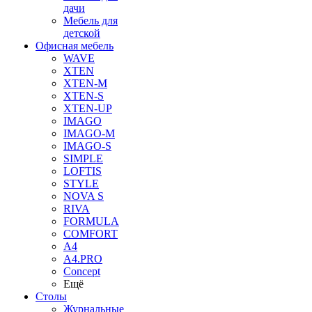
дачи
Мебель для
детской
Офисная мебель
WAVE
XTEN
XTEN-M
XTEN-S
XTEN-UP
IMAGO
IMAGO-M
IMAGO-S
SIMPLE
LOFTIS
STYLE
NOVA S
RIVA
FORMULA
COMFORT
A4
A4.PRO
Concept
Ещё
Столы
Журнальные