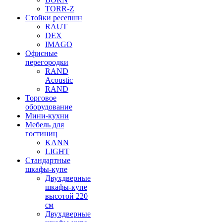
TORR-Z
Стойки ресепшн
RAUT
DEX
IMAGO
Офисные
перегородки
RAND
Acoustic
RAND
Торговое
оборудование
Мини-кухни
Мебель для
гостиниц
KANN
LIGHT
Стандартные
шкафы-купе
Двухдверные
шкафы-купе
высотой 220
см
Двухдверные