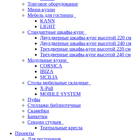
Торговое оборудование
Мини-кухни
Мебель для гостиниц
KANN
LIGHT
Стандартные шкафы-купе
Двухдверные шкафы-купе высотой 220 см
Двухдверные шкафы-купе высотой 240 см
Трехдверные шкафы-купе высотой 220 см
Трехдверные шкафы-купе высотой 240 см
Модульные кухни
CORSICA
IBIZA
SICILIA
Столы мобильные складные
X-Pull
MOBILE SYSTEM
Пуфы
Стеллажи библиотечные
Скамейки
Банкетки
Секции стульев
Театральные кресла
Проекты
Для ресторанов