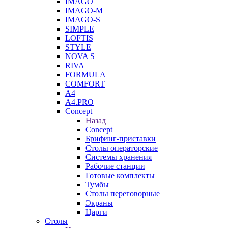
IMAGO
IMAGO-M
IMAGO-S
SIMPLE
LOFTIS
STYLE
NOVA S
RIVA
FORMULA
COMFORT
A4
A4.PRO
Concept
Назад
Concept
Брифинг-приставки
Столы операторские
Системы хранения
Рабочие станции
Готовые комплекты
Тумбы
Столы переговорные
Экраны
Царги
Столы