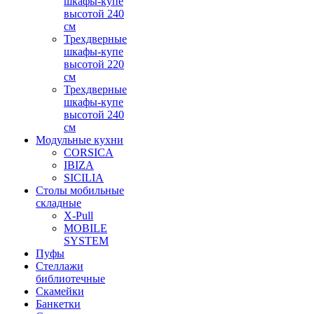
шкафы-купе
высотой 240
см
Трехдверные
шкафы-купе
высотой 220
см
Трехдверные
шкафы-купе
высотой 240
см
Модульные кухни
CORSICA
IBIZA
SICILIA
Столы мобильные
складные
X-Pull
MOBILE
SYSTEM
Пуфы
Стеллажи
библиотечные
Скамейки
Банкетки