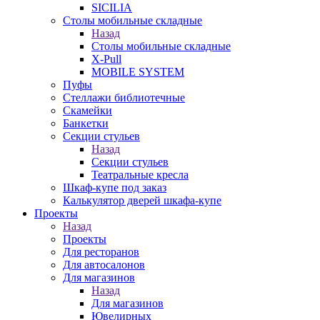
SICILIA
Столы мобильные складные
Назад
Столы мобильные складные
X-Pull
MOBILE SYSTEM
Пуфы
Стеллажи библиотечные
Скамейки
Банкетки
Секции стульев
Назад
Секции стульев
Театральные кресла
Шкаф-купе под заказ
Калькулятор дверей шкафа-купе
Проекты
Назад
Проекты
Для ресторанов
Для автосалонов
Для магазинов
Назад
Для магазинов
Ювелирных