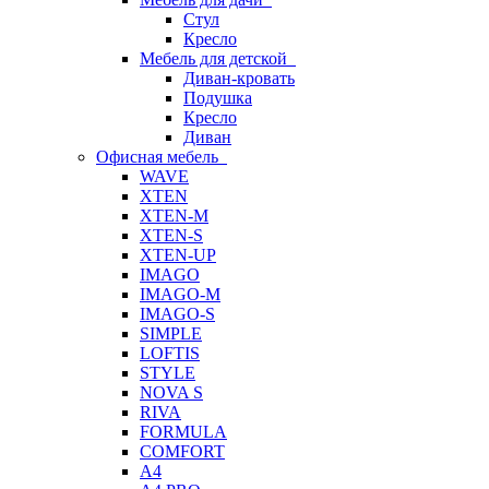
Стул
Кресло
Мебель для детской
Диван-кровать
Подушка
Кресло
Диван
Офисная мебель
WAVE
XTEN
XTEN-M
XTEN-S
XTEN-UP
IMAGO
IMAGO-M
IMAGO-S
SIMPLE
LOFTIS
STYLE
NOVA S
RIVA
FORMULA
COMFORT
A4