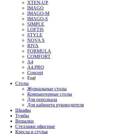
XTEN-UP
IMAGO
IMAGO-M
IMAGO-S
SIMPLE
LOFTIS
STYLE
NOVA S
RIVA
FORMULA
COMFORT
A4
A4.PRO
Concept
Ещё
Столы
Журнальные столы
Компьютерные столы
Для персонала
Для кабинета руководителя
Шкафы
Тумбы
Вешалки
Стеллажи офисные
Кресла и стулья