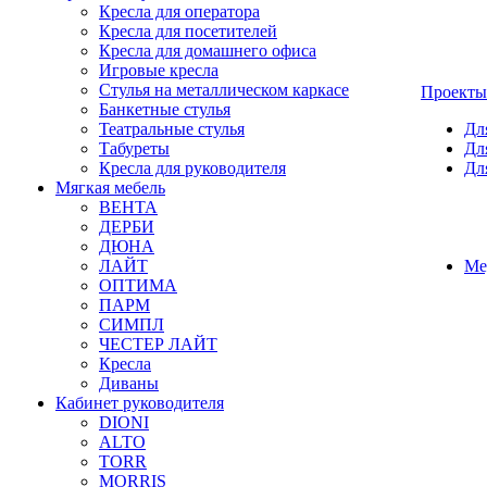
Кресла для оператора
Кресла для посетителей
Кресла для домашнего офиса
Игровые кресла
Стулья на металлическом каркасе
Проекты
Банкетные стулья
Театральные стулья
Дл
Табуреты
Дл
Кресла для руководителя
Дл
Мягкая мебель
ВЕНТА
ДЕРБИ
ДЮНА
ЛАЙТ
Ме
ОПТИМА
ПАРМ
СИМПЛ
ЧЕСТЕР ЛАЙТ
Кресла
Диваны
Кабинет руководителя
DIONI
ALTO
TORR
MORRIS