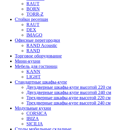
RAUT
BORN
TORR-Z
Стойки ресепшн
RAUT
DEX
IMAGO
Офисные перегородки
RAND Acoustic
RAND
Торговое оборудование
Мини-кухни
Мебель для гостиниц
KANN
LIGHT
Стандартные шкафы-купе
Двухдверные шкафы-купе высотой 220 см
Двухдверные шкафы-купе высотой 240 см
Трехдверные шкафы-купе высотой 220 см
Трехдверные шкафы-купе высотой 240 см
Модульные кухни
CORSICA
IBIZA
SICILIA
Столы мобильные складные