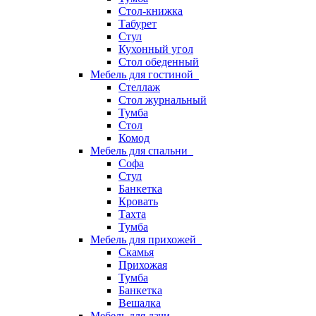
Стол-книжка
Табурет
Стул
Кухонный угол
Стол обеденный
Мебель для гостиной
Стеллаж
Стол журнальный
Тумба
Стол
Комод
Мебель для спальни
Софа
Стул
Банкетка
Кровать
Тахта
Тумба
Мебель для прихожей
Скамья
Прихожая
Тумба
Банкетка
Вешалка
Мебель для дачи