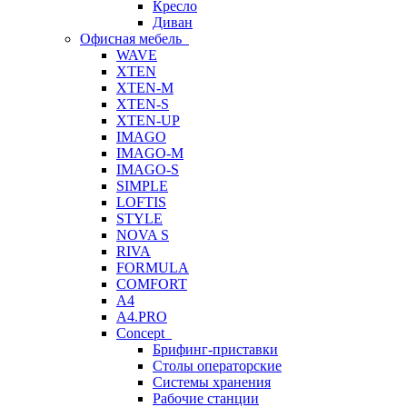
Кресло
Диван
Офисная мебель
WAVE
XTEN
XTEN-M
XTEN-S
XTEN-UP
IMAGO
IMAGO-M
IMAGO-S
SIMPLE
LOFTIS
STYLE
NOVA S
RIVA
FORMULA
COMFORT
A4
A4.PRO
Concept
Брифинг-приставки
Столы операторские
Системы хранения
Рабочие станции