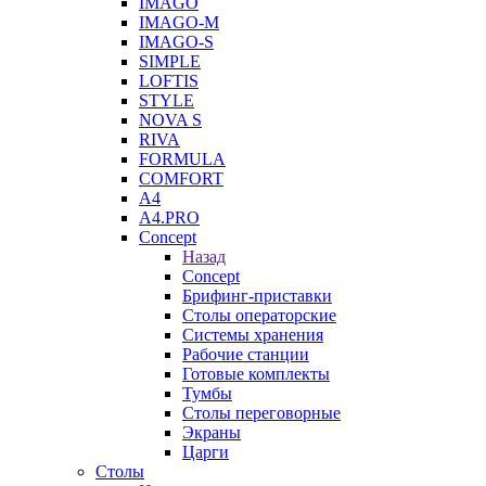
IMAGO
IMAGO-M
IMAGO-S
SIMPLE
LOFTIS
STYLE
NOVA S
RIVA
FORMULA
COMFORT
A4
A4.PRO
Concept
Назад
Concept
Брифинг-приставки
Столы операторские
Системы хранения
Рабочие станции
Готовые комплекты
Тумбы
Столы переговорные
Экраны
Царги
Столы