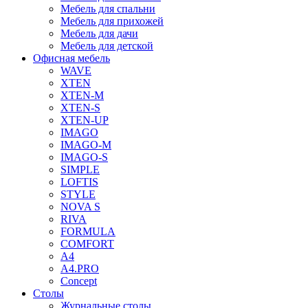
Мебель для спальни
Мебель для прихожей
Мебель для дачи
Мебель для детской
Офисная мебель
WAVE
XTEN
XTEN-M
XTEN-S
XTEN-UP
IMAGO
IMAGO-M
IMAGO-S
SIMPLE
LOFTIS
STYLE
NOVA S
RIVA
FORMULA
COMFORT
A4
A4.PRO
Concept
Столы
Журнальные столы