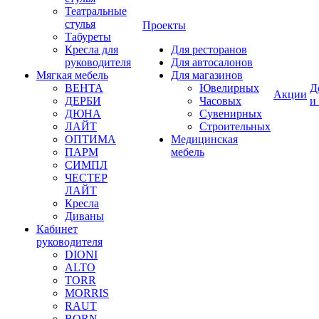
Театральные
стулья
Проекты
Табуреты
Кресла для
Для ресторанов
руководителя
Для автосалонов
Мягкая мебель
Для магазинов
ВЕНТА
Ювелирных
Д
Акции
ДЕРБИ
Часовых
и
ДЮНА
Сувенирных
ЛАЙТ
Строительных
ОПТИМА
Медицинская
ПАРМ
мебель
СИМПЛ
ЧЕСТЕР
ЛАЙТ
Кресла
Диваны
Кабинет
руководителя
DIONI
ALTO
TORR
MORRIS
RAUT
BORN