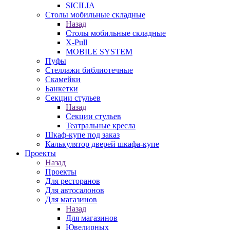
SICILIA
Столы мобильные складные
Назад
Столы мобильные складные
X-Pull
MOBILE SYSTEM
Пуфы
Стеллажи библиотечные
Скамейки
Банкетки
Секции стульев
Назад
Секции стульев
Театральные кресла
Шкаф-купе под заказ
Калькулятор дверей шкафа-купе
Проекты
Назад
Проекты
Для ресторанов
Для автосалонов
Для магазинов
Назад
Для магазинов
Ювелирных