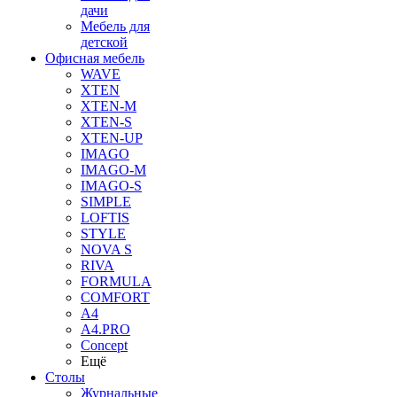
дачи
Мебель для
детской
Офисная мебель
WAVE
XTEN
XTEN-M
XTEN-S
XTEN-UP
IMAGO
IMAGO-M
IMAGO-S
SIMPLE
LOFTIS
STYLE
NOVA S
RIVA
FORMULA
COMFORT
A4
A4.PRO
Concept
Ещё
Столы
Журнальные