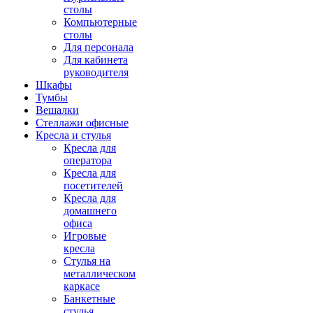
столы
Компьютерные
столы
Для персонала
Для кабинета
руководителя
Шкафы
Тумбы
Вешалки
Стеллажи офисные
Кресла и стулья
Кресла для
оператора
Кресла для
посетителей
Кресла для
домашнего
офиса
Игровые
кресла
Стулья на
металлическом
каркасе
Банкетные
стулья