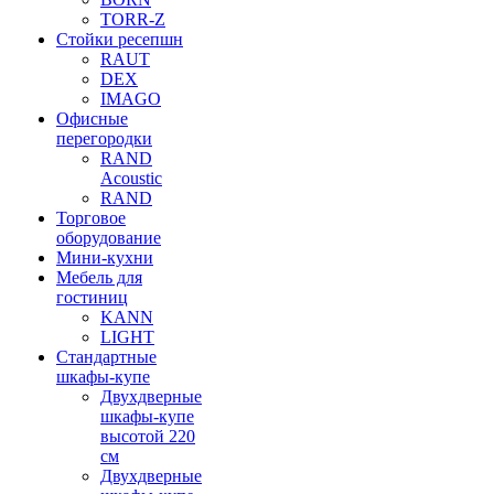
TORR-Z
Стойки ресепшн
RAUT
DEX
IMAGO
Офисные
перегородки
RAND
Acoustic
RAND
Торговое
оборудование
Мини-кухни
Мебель для
гостиниц
KANN
LIGHT
Стандартные
шкафы-купе
Двухдверные
шкафы-купе
высотой 220
см
Двухдверные