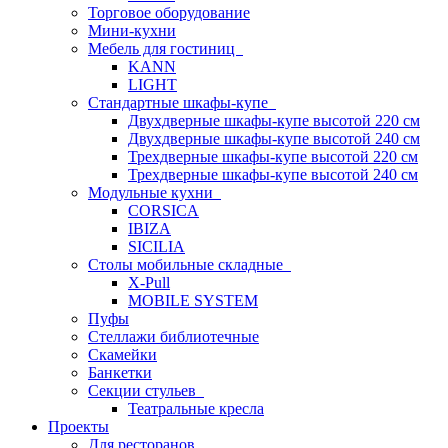
Торговое оборудование
Мини-кухни
Мебель для гостиниц
KANN
LIGHT
Стандартные шкафы-купе
Двухдверные шкафы-купе высотой 220 см
Двухдверные шкафы-купе высотой 240 см
Трехдверные шкафы-купе высотой 220 см
Трехдверные шкафы-купе высотой 240 см
Модульные кухни
CORSICA
IBIZA
SICILIA
Столы мобильные складные
X-Pull
MOBILE SYSTEM
Пуфы
Стеллажи библиотечные
Скамейки
Банкетки
Секции стульев
Театральные кресла
Проекты
Для ресторанов