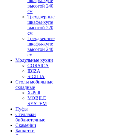
шкафы-купе
высотой 240
см
Трехдверные
шкафы-купе
высотой 220
см
Трехдверные
шкафы-купе
высотой 240
см
Модульные кухни
CORSICA
IBIZA
SICILIA
Столы мобильные
складные
X-Pull
MOBILE
SYSTEM
Пуфы
Стеллажи
библиотечные
Скамейки
Банкетки