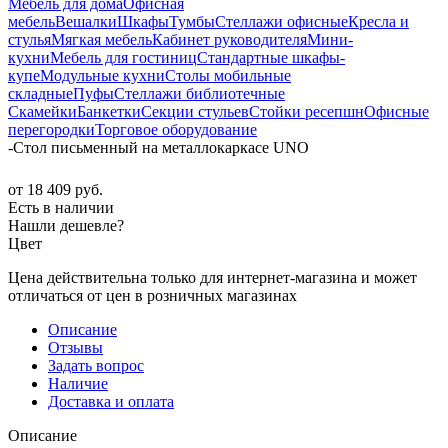
Мебель для дома
Офисная
мебель
Вешалки
Шкафы
Тумбы
Стеллажи офисные
Кресла и
стулья
Мягкая мебель
Кабинет руководителя
Мини-
кухни
Мебель для гостиниц
Стандартные шкафы-
купе
Модульные кухни
Столы мобильные
складные
Пуфы
Стеллажи библиотечные
Скамейки
Банкетки
Секции стульев
Стойки ресепшн
Офисные
перегородки
Торговое оборудование
-
Стол письменный на металлокаркасе UNO
от
18 409 руб.
Есть в наличии
Нашли дешевле?
Цвет
Цена действительна только для интернет-магазина и может
отличаться от цен в розничных магазинах
Описание
Отзывы
Задать вопрос
Наличие
Доставка и оплата
Описание