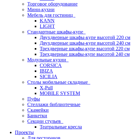
Торговое оборудование
Мини-кухни
Мебель для гостиниц
KANN
LIGHT
Стандартные шкафы-купе
Двухдверные шкафы-купе высотой 220 см
Двухдверные шкафы-купе высотой 240 см
Трехдверные шкафы-купе высотой 220 см
Трехдверные шкафы-купе высотой 240 см
Модульные кухни
CORSICA
IBIZA
SICILIA
Столы мобильные складные
X-Pull
MOBILE SYSTEM
Пуфы
Стеллажи библиотечные
Скамейки
Банкетки
Секции стульев
Театральные кресла
Проекты
Для ресторанов