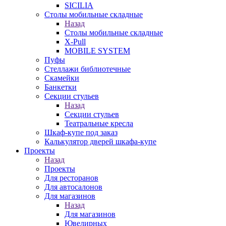
SICILIA
Столы мобильные складные
Назад
Столы мобильные складные
X-Pull
MOBILE SYSTEM
Пуфы
Стеллажи библиотечные
Скамейки
Банкетки
Секции стульев
Назад
Секции стульев
Театральные кресла
Шкаф-купе под заказ
Калькулятор дверей шкафа-купе
Проекты
Назад
Проекты
Для ресторанов
Для автосалонов
Для магазинов
Назад
Для магазинов
Ювелирных