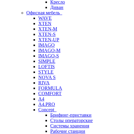
Кресло
Диван
Офисная мебель
WAVE
XTEN
XTEN-M
XTEN-S
XTEN-UP
IMAGO
IMAGO-M
IMAGO-S
SIMPLE
LOFTIS
STYLE
NOVA S
RIVA
FORMULA
COMFORT
A4
A4.PRO
Concept
Брифинг-приставки
Столы операторские
Системы хранения
Рабочие станции