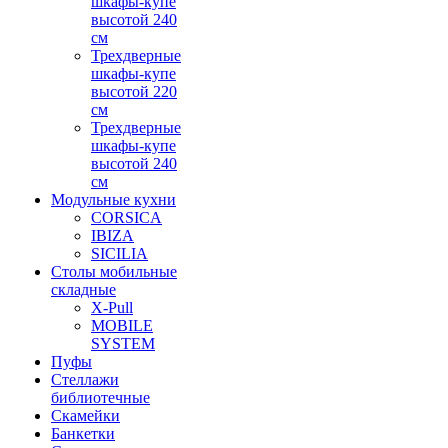
шкафы-купе
высотой 240
см
Трехдверные
шкафы-купе
высотой 220
см
Трехдверные
шкафы-купе
высотой 240
см
Модульные кухни
CORSICA
IBIZA
SICILIA
Столы мобильные
складные
X-Pull
MOBILE
SYSTEM
Пуфы
Стеллажи
библиотечные
Скамейки
Банкетки