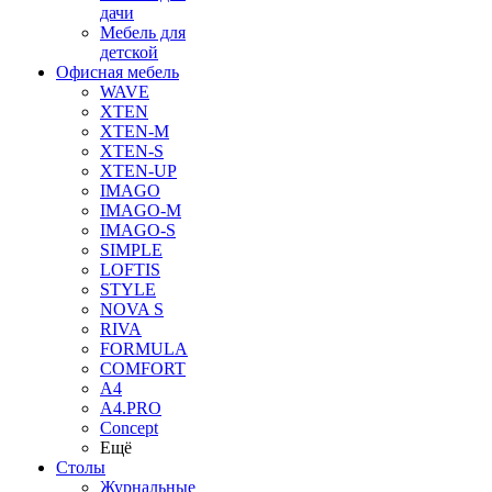
дачи
Мебель для
детской
Офисная мебель
WAVE
XTEN
XTEN-M
XTEN-S
XTEN-UP
IMAGO
IMAGO-M
IMAGO-S
SIMPLE
LOFTIS
STYLE
NOVA S
RIVA
FORMULA
COMFORT
A4
A4.PRO
Concept
Ещё
Столы
Журнальные