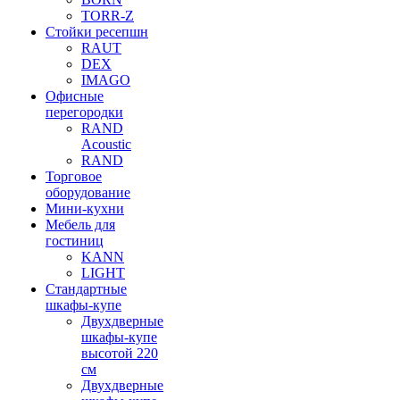
TORR-Z
Стойки ресепшн
RAUT
DEX
IMAGO
Офисные
перегородки
RAND
Acoustic
RAND
Торговое
оборудование
Мини-кухни
Мебель для
гостиниц
KANN
LIGHT
Стандартные
шкафы-купе
Двухдверные
шкафы-купе
высотой 220
см
Двухдверные