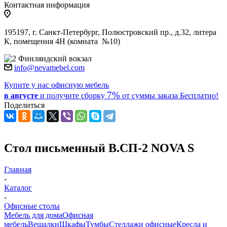
Контактная информация
195197, г. Санкт-Петербург, Полюстровский пр., д.32, литера
К, помещения 4Н (комната №10)
Финляндский вокзал
info@nevamebel.com
Купите у нас офисную мебель
7%
в августе
и получите
сборку
от суммы заказа
Бесплатно!
Поделиться
Стол письменный В.СП-2 NOVA S
Главная
-
Каталог
-
Офисные столы
Мебель для дома
Офисная
мебель
Вешалки
Шкафы
Тумбы
Стеллажи офисные
Кресла и