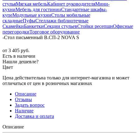
стулья
Мягкая мебель
Кабинет руководителя
Мини-
кухни
Мебель для гостиниц
Стандартные шкафы-
купе
Модульные кухни
Столы мобильные
складные
Пуфы
Стеллажи библиотечные
Скамейки
Банкетки
Секции стульев
Стойки ресепшн
Офисные
перегородки
Торговое оборудование
-
Стол письменный В.СП-2 NOVA S
от
3 405 руб.
Есть в наличии
Нашли дешевле?
Цвет
Цена действительна только для интернет-магазина и может
отличаться от цен в розничных магазинах
Описание
Отзывы
Задать вопрос
Наличие
Доставка и оплата
Описание