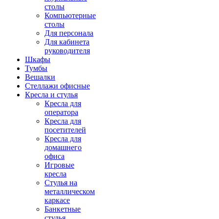
столы
Компьютерные
столы
Для персонала
Для кабинета
руководителя
Шкафы
Тумбы
Вешалки
Стеллажи офисные
Кресла и стулья
Кресла для
оператора
Кресла для
посетителей
Кресла для
домашнего
офиса
Игровые
кресла
Стулья на
металлическом
каркасе
Банкетные
стулья