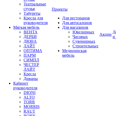
Театральные
стулья
Проекты
Табуреты
Кресла для
Для ресторанов
руководителя
Для автосалонов
Мягкая мебель
Для магазинов
ВЕНТА
Ювелирных
Д
Акции
ДЕРБИ
Часовых
и
ДЮНА
Сувенирных
ЛАЙТ
Строительных
ОПТИМА
Медицинская
ПАРМ
мебель
СИМПЛ
ЧЕСТЕР
ЛАЙТ
Кресла
Диваны
Кабинет
руководителя
DIONI
ALTO
TORR
MORRIS
RAUT
BORN