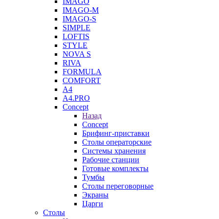
IMAGO
IMAGO-M
IMAGO-S
SIMPLE
LOFTIS
STYLE
NOVA S
RIVA
FORMULA
COMFORT
A4
A4.PRO
Concept
Назад
Concept
Брифинг-приставки
Столы операторские
Системы хранения
Рабочие станции
Готовые комплекты
Тумбы
Столы переговорные
Экраны
Царги
Столы