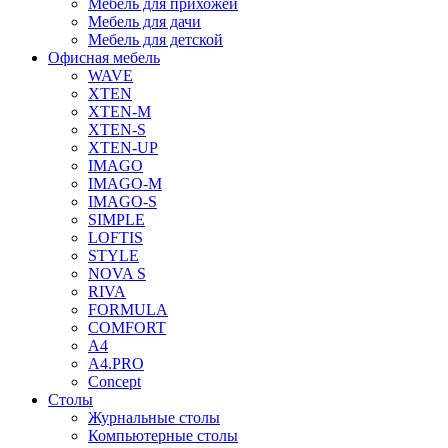
Мебель для прихожей
Мебель для дачи
Мебель для детской
Офисная мебель
WAVE
XTEN
XTEN-M
XTEN-S
XTEN-UP
IMAGO
IMAGO-M
IMAGO-S
SIMPLE
LOFTIS
STYLE
NOVA S
RIVA
FORMULA
COMFORT
A4
A4.PRO
Concept
Столы
Журнальные столы
Компьютерные столы