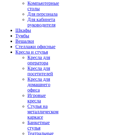
Компьютерные
столы
Для персонала
Для кабинета
руководителя
Шкафы
Тумбы
Вешалки
Стеллажи офисные
Кресла и стулья
Кресла для
оператора
Кресла для
посетителей
Кресла для
домашнего
офиса
Игровые
кресла
Стулья на
металлическом
каркасе
Банкетные
стулья
Театральные