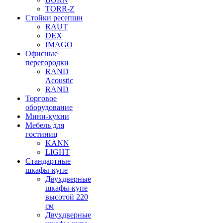
TORR-Z
Стойки ресепшн
RAUT
DEX
IMAGO
Офисные
перегородки
RAND
Acoustic
RAND
Торговое
оборудование
Мини-кухни
Мебель для
гостиниц
KANN
LIGHT
Стандартные
шкафы-купе
Двухдверные
шкафы-купе
высотой 220
см
Двухдверные