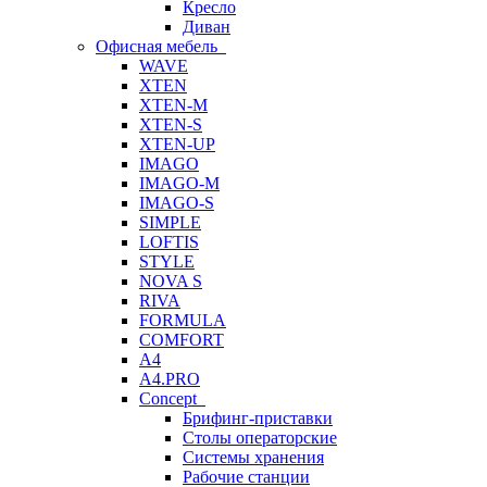
Кресло
Диван
Офисная мебель
WAVE
XTEN
XTEN-M
XTEN-S
XTEN-UP
IMAGO
IMAGO-M
IMAGO-S
SIMPLE
LOFTIS
STYLE
NOVA S
RIVA
FORMULA
COMFORT
A4
A4.PRO
Concept
Брифинг-приставки
Столы операторские
Системы хранения
Рабочие станции