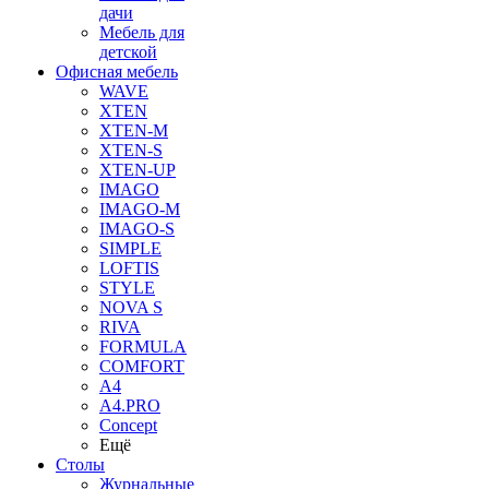
дачи
Мебель для
детской
Офисная мебель
WAVE
XTEN
XTEN-M
XTEN-S
XTEN-UP
IMAGO
IMAGO-M
IMAGO-S
SIMPLE
LOFTIS
STYLE
NOVA S
RIVA
FORMULA
COMFORT
A4
A4.PRO
Concept
Ещё
Столы
Журнальные