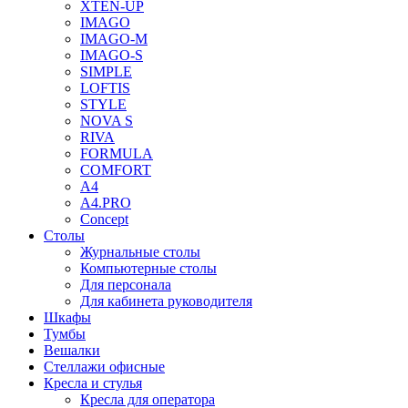
XTEN-UP
IMAGO
IMAGO-M
IMAGO-S
SIMPLE
LOFTIS
STYLE
NOVA S
RIVA
FORMULA
COMFORT
A4
A4.PRO
Concept
Столы
Журнальные столы
Компьютерные столы
Для персонала
Для кабинета руководителя
Шкафы
Тумбы
Вешалки
Стеллажи офисные
Кресла и стулья
Кресла для оператора