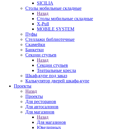
SICILIA
Столы мобильные складные
Назад
Столы мобильные складные
X-Pull
MOBILE SYSTEM
Пуфы
Стеллажи библиотечные
Скамейки
Банкетки
Секции стульев
Назад
Секции стульев
Театральные кресла
Шкаф-купе под заказ
Калькулятор дверей шкафа-купе
Проекты
Назад
Проекты
Для ресторанов
Для автосалонов
Для магазинов
Назад
Для магазинов
Ювелирных