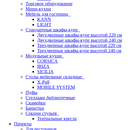
Торговое оборудование
Мини-кухни
Мебель для гостиниц
KANN
LIGHT
Стандартные шкафы-купе
Двухдверные шкафы-купе высотой 220 см
Двухдверные шкафы-купе высотой 240 см
Трехдверные шкафы-купе высотой 220 см
Трехдверные шкафы-купе высотой 240 см
Модульные кухни
CORSICA
IBIZA
SICILIA
Столы мобильные складные
X-Pull
MOBILE SYSTEM
Пуфы
Стеллажи библиотечные
Скамейки
Банкетки
Секции стульев
Театральные кресла
Проекты
Для ресторанов