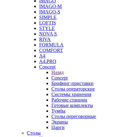
IMAGO
IMAGO-M
IMAGO-S
SIMPLE
LOFTIS
STYLE
NOVA S
RIVA
FORMULA
COMFORT
A4
A4.PRO
Concept
Назад
Concept
Брифинг-приставки
Столы операторские
Системы хранения
Рабочие станции
Готовые комплекты
Тумбы
Столы переговорные
Экраны
Царги
Столы