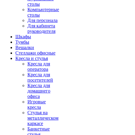
столы
Компьютерные
столы
Для персонала
Для кабинета
руководителя
Шкафы
Тумбы
Вешалки
Стеллажи офисные
Кресла и стулья
Кресла для
оператора
Кресла для
посетителей
Кресла для
домашнего
офиса
Игровые
кресла
Стулья на
металлическом
каркасе
Банкетные
стулья