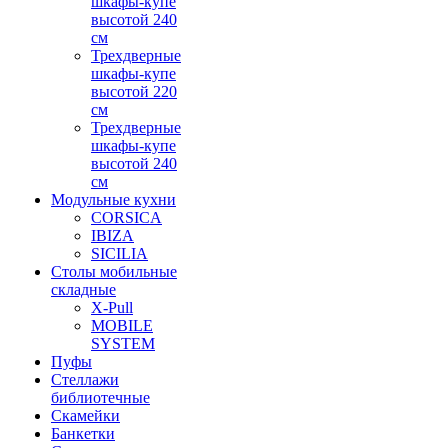
шкафы-купе
высотой 240
см
Трехдверные
шкафы-купе
высотой 220
см
Трехдверные
шкафы-купе
высотой 240
см
Модульные кухни
CORSICA
IBIZA
SICILIA
Столы мобильные
складные
X-Pull
MOBILE
SYSTEM
Пуфы
Стеллажи
библиотечные
Скамейки
Банкетки