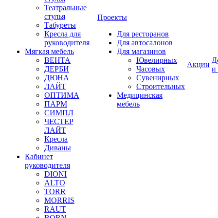
Театральные
стулья
Проекты
Табуреты
Кресла для
Для ресторанов
руководителя
Для автосалонов
Мягкая мебель
Для магазинов
ВЕНТА
Ювелирных
Д
Акции
ДЕРБИ
Часовых
и
ДЮНА
Сувенирных
ЛАЙТ
Строительных
ОПТИМА
Медицинская
ПАРМ
мебель
СИМПЛ
ЧЕСТЕР
ЛАЙТ
Кресла
Диваны
Кабинет
руководителя
DIONI
ALTO
TORR
MORRIS
RAUT
BORN