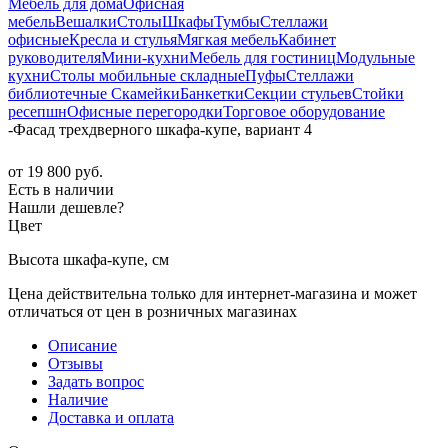
Мебель для дома
Офисная
мебель
Вешалки
Столы
Шкафы
Тумбы
Стеллажи
офисные
Кресла и стулья
Мягкая мебель
Кабинет
руководителя
Мини-кухни
Мебель для гостиниц
Модульные
кухни
Столы мобильные складные
Пуфы
Стеллажи
библиотечные
Скамейки
Банкетки
Секции стульев
Стойки
ресепшн
Офисные перегородки
Торговое оборудование
-
Фасад трехдверного шкафа-купе, вариант 4
от
19 800 руб.
Есть в наличии
Нашли дешевле?
Цвет
Высота шкафа-купе, см
Цена действительна только для интернет-магазина и может
отличаться от цен в розничных магазинах
Описание
Отзывы
Задать вопрос
Наличие
Доставка и оплата