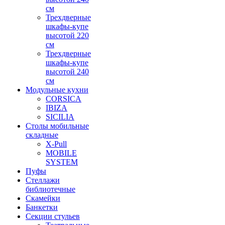
см
Трехдверные
шкафы-купе
высотой 220
см
Трехдверные
шкафы-купе
высотой 240
см
Модульные кухни
CORSICA
IBIZA
SICILIA
Столы мобильные
складные
X-Pull
MOBILE
SYSTEM
Пуфы
Стеллажи
библиотечные
Скамейки
Банкетки
Секции стульев