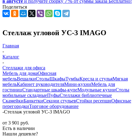
7%
в августе
и получите
сборку
от суммы заказа
Бесплатно!
Поделиться
Стеллаж угловой УС-3 IMAGO
Главная
-
Каталог
-
Стеллажи для офиса
Мебель для дома
Офисная
мебель
Вешалки
Столы
Шкафы
Тумбы
Кресла и стулья
Мягкая
мебель
Кабинет руководителя
Мини-кухни
Мебель для
гостиниц
Стандартные шкафы-купе
Модульные кухни
Столы
мобильные складные
Пуфы
Стеллажи библиотечные
Скамейки
Банкетки
Секции стульев
Стойки ресепшн
Офисные
перегородки
Торговое оборудование
-
Стеллаж угловой УС-3 IMAGO
от
3 901 руб.
Есть в наличии
Нашли дешевле?