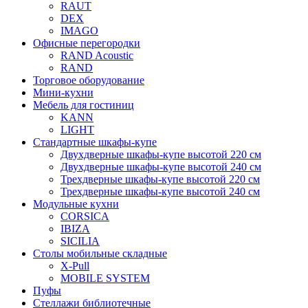
RAUT
DEX
IMAGO
Офисные перегородки
RAND Acoustic
RAND
Торговое оборудование
Мини-кухни
Мебель для гостиниц
KANN
LIGHT
Стандартные шкафы-купе
Двухдверные шкафы-купе высотой 220 см
Двухдверные шкафы-купе высотой 240 см
Трехдверные шкафы-купе высотой 220 см
Трехдверные шкафы-купе высотой 240 см
Модульные кухни
CORSICA
IBIZA
SICILIA
Столы мобильные складные
X-Pull
MOBILE SYSTEM
Пуфы
Стеллажи библиотечные