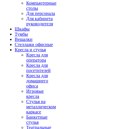
Компьютерные
столы
Для персонала
Для кабинета
руководителя
Шкафы
Тумбы
Вешалки
Стеллажи офисные
Кресла и стулья
Кресла для
оператора
Кресла для
посетителей
Кресла для
домашнего
офиса
Игровые
кресла
Стулья на
металлическом
каркасе
Банкетные
стулья
Театральные