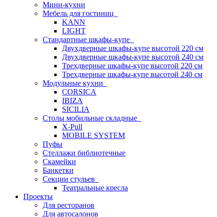
Мини-кухни
Мебель для гостиниц
KANN
LIGHT
Стандартные шкафы-купе
Двухдверные шкафы-купе высотой 220 см
Двухдверные шкафы-купе высотой 240 см
Трехдверные шкафы-купе высотой 220 см
Трехдверные шкафы-купе высотой 240 см
Модульные кухни
CORSICA
IBIZA
SICILIA
Столы мобильные складные
X-Pull
MOBILE SYSTEM
Пуфы
Стеллажи библиотечные
Скамейки
Банкетки
Секции стульев
Театральные кресла
Проекты
Для ресторанов
Для автосалонов