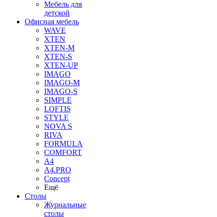
Мебель для
детской
Офисная мебель
WAVE
XTEN
XTEN-M
XTEN-S
XTEN-UP
IMAGO
IMAGO-M
IMAGO-S
SIMPLE
LOFTIS
STYLE
NOVA S
RIVA
FORMULA
COMFORT
A4
A4.PRO
Concept
Ещё
Столы
Журнальные
столы