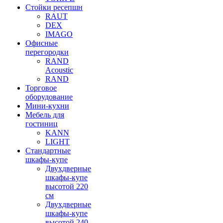
Стойки ресепшн
RAUT
DEX
IMAGO
Офисные
перегородки
RAND
Acoustic
RAND
Торговое
оборудование
Мини-кухни
Мебель для
гостиниц
KANN
LIGHT
Стандартные
шкафы-купе
Двухдверные
шкафы-купе
высотой 220
см
Двухдверные
шкафы-купе
высотой 240