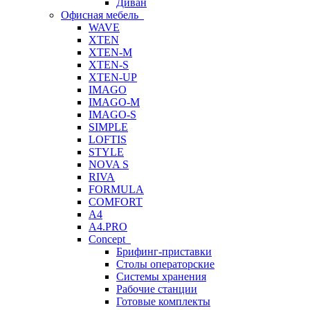
Диван
Офисная мебель
WAVE
XTEN
XTEN-M
XTEN-S
XTEN-UP
IMAGO
IMAGO-M
IMAGO-S
SIMPLE
LOFTIS
STYLE
NOVA S
RIVA
FORMULA
COMFORT
A4
A4.PRO
Concept
Брифинг-приставки
Столы операторские
Системы хранения
Рабочие станции
Готовые комплекты