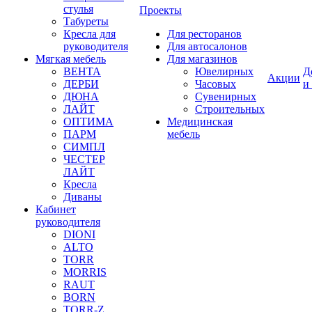
стулья
Проекты
Табуреты
Кресла для
Для ресторанов
руководителя
Для автосалонов
Мягкая мебель
Для магазинов
ВЕНТА
Ювелирных
Д
Акции
ДЕРБИ
Часовых
и
ДЮНА
Сувенирных
ЛАЙТ
Строительных
ОПТИМА
Медицинская
ПАРМ
мебель
СИМПЛ
ЧЕСТЕР
ЛАЙТ
Кресла
Диваны
Кабинет
руководителя
DIONI
ALTO
TORR
MORRIS
RAUT
BORN
TORR-Z