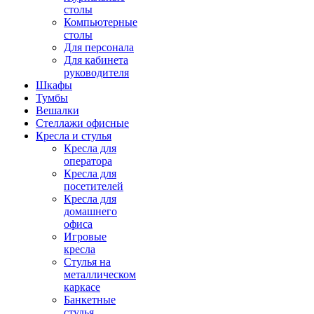
столы
Компьютерные
столы
Для персонала
Для кабинета
руководителя
Шкафы
Тумбы
Вешалки
Стеллажи офисные
Кресла и стулья
Кресла для
оператора
Кресла для
посетителей
Кресла для
домашнего
офиса
Игровые
кресла
Стулья на
металлическом
каркасе
Банкетные
стулья