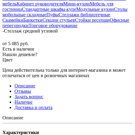
мебель
Кабинет руководителя
Мини-кухни
Мебель для
гостиниц
Стандартные шкафы-купе
Модульные кухни
Столы
мобильные складные
Пуфы
Стеллажи библиотечные
Скамейки
Банкетки
Секции стульев
Стойки ресепшн
Офисные
перегородки
Торговое оборудование
-
Стеллаж средний угловой
от
5 085 руб.
Есть в наличии
Нашли дешевле?
Цвет
Цена действительна только для интернет-магазина и может
отличаться от цен в розничных магазинах
Описание
Отзывы
Задать вопрос
Наличие
Доставка и оплата
Описание
Характеристики