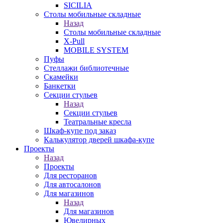
SICILIA
Столы мобильные складные
Назад
Столы мобильные складные
X-Pull
MOBILE SYSTEM
Пуфы
Стеллажи библиотечные
Скамейки
Банкетки
Секции стульев
Назад
Секции стульев
Театральные кресла
Шкаф-купе под заказ
Калькулятор дверей шкафа-купе
Проекты
Назад
Проекты
Для ресторанов
Для автосалонов
Для магазинов
Назад
Для магазинов
Ювелирных