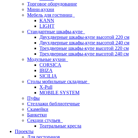
Торговое оборудование
Мини-кухни
Мебель для гостиниц
KANN
LIGHT
Стандартные шкафы-купе
Двухдверные шкафы-купе высотой 220 см
Двухдверные шкафы-купе высотой 240 см
Трехдверные шкафы-купе высотой 220 см
Трехдверные шкафы-купе высотой 240 см
Модульные кухни
CORSICA
IBIZA
SICILIA
Столы мобильные складные
X-Pull
MOBILE SYSTEM
Пуфы
Стеллажи библиотечные
Скамейки
Банкетки
Секции стульев
Театральные кресла
Проекты
Для ресторанов