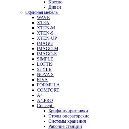
Кресло
Диван
Офисная мебель
WAVE
XTEN
XTEN-M
XTEN-S
XTEN-UP
IMAGO
IMAGO-M
IMAGO-S
SIMPLE
LOFTIS
STYLE
NOVA S
RIVA
FORMULA
COMFORT
A4
A4.PRO
Concept
Брифинг-приставки
Столы операторские
Системы хранения
Рабочие станции