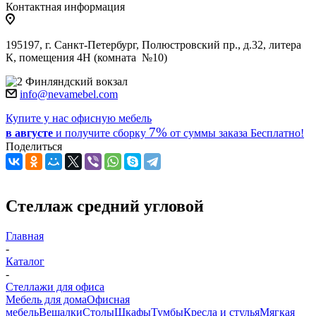
Контактная информация
195197, г. Санкт-Петербург, Полюстровский пр., д.32, литера
К, помещения 4Н (комната №10)
Финляндский вокзал
info@nevamebel.com
Купите у нас офисную мебель
7%
в августе
и получите
сборку
от суммы заказа
Бесплатно!
Поделиться
Стеллаж средний угловой
Главная
-
Каталог
-
Стеллажи для офиса
Мебель для дома
Офисная
мебель
Вешалки
Столы
Шкафы
Тумбы
Кресла и стулья
Мягкая