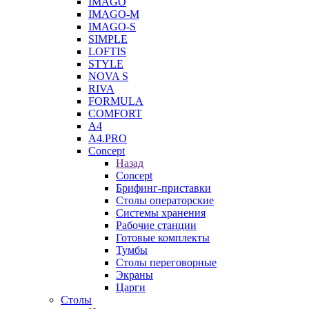
IMAGO
IMAGO-M
IMAGO-S
SIMPLE
LOFTIS
STYLE
NOVA S
RIVA
FORMULA
COMFORT
A4
A4.PRO
Concept
Назад
Concept
Брифинг-приставки
Столы операторские
Системы хранения
Рабочие станции
Готовые комплекты
Тумбы
Столы переговорные
Экраны
Царги
Столы