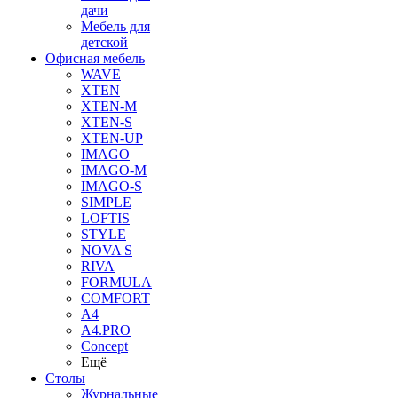
дачи
Мебель для
детской
Офисная мебель
WAVE
XTEN
XTEN-M
XTEN-S
XTEN-UP
IMAGO
IMAGO-M
IMAGO-S
SIMPLE
LOFTIS
STYLE
NOVA S
RIVA
FORMULA
COMFORT
A4
A4.PRO
Concept
Ещё
Столы
Журнальные