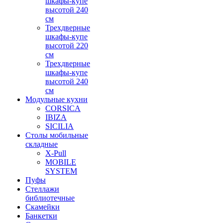
шкафы-купе
высотой 240
см
Трехдверные
шкафы-купе
высотой 220
см
Трехдверные
шкафы-купе
высотой 240
см
Модульные кухни
CORSICA
IBIZA
SICILIA
Столы мобильные
складные
X-Pull
MOBILE
SYSTEM
Пуфы
Стеллажи
библиотечные
Скамейки
Банкетки