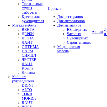
Театральные
стулья
Проекты
Табуреты
Кресла для
Для ресторанов
руководителя
Для автосалонов
Мягкая мебель
Для магазинов
ВЕНТА
Ювелирных
Д
Акции
ДЕРБИ
Часовых
и
ДЮНА
Сувенирных
ЛАЙТ
Строительных
ОПТИМА
Медицинская
ПАРМ
мебель
СИМПЛ
ЧЕСТЕР
ЛАЙТ
Кресла
Диваны
Кабинет
руководителя
DIONI
ALTO
TORR
MORRIS
RAUT
BORN