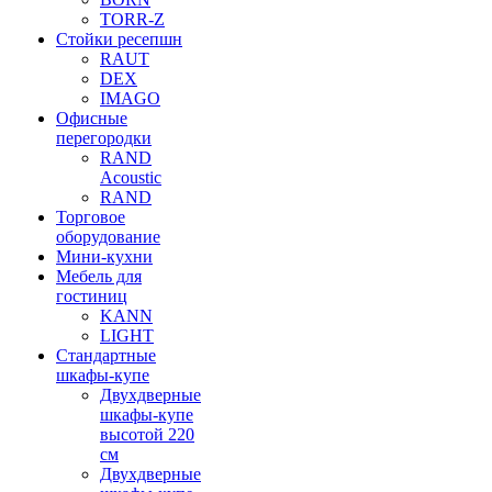
TORR-Z
Стойки ресепшн
RAUT
DEX
IMAGO
Офисные
перегородки
RAND
Acoustic
RAND
Торговое
оборудование
Мини-кухни
Мебель для
гостиниц
KANN
LIGHT
Стандартные
шкафы-купе
Двухдверные
шкафы-купе
высотой 220
см
Двухдверные