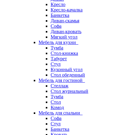
Кресло
Кресло-качалка
Банкетка
Диван-скамья
Софа
Диван-кровать
Мягкий угол
Мебель для кухни
Тумба
Стол-книжка
Табурет
Стул
Кухонный угол
Стол обеденный
Мебель для гостиной
Стеллаж
Стол журнальный
Тумба
Стол
Комод
Мебель для спальни
Софа
Стул
Банкетка
Кровать