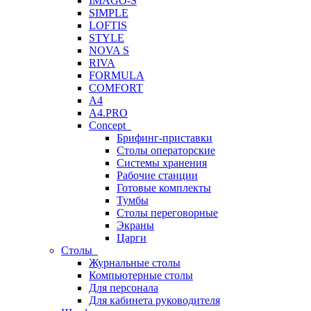
IMAGO-S
SIMPLE
LOFTIS
STYLE
NOVA S
RIVA
FORMULA
COMFORT
A4
A4.PRO
Concept
Брифинг-приставки
Столы операторские
Системы хранения
Рабочие станции
Готовые комплекты
Тумбы
Столы переговорные
Экраны
Царги
Столы
Журнальные столы
Компьютерные столы
Для персонала
Для кабинета руководителя