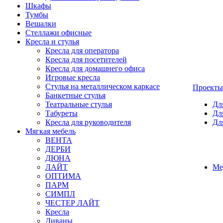
Шкафы
Тумбы
Вешалки
Стеллажи офисные
Кресла и стулья
Кресла для оператора
Кресла для посетителей
Кресла для домашнего офиса
Игровые кресла
Стулья на металлическом каркасе
Проекты
Банкетные стулья
Театральные стулья
Дл
Табуреты
Дл
Кресла для руководителя
Дл
Мягкая мебель
ВЕНТА
ДЕРБИ
ДЮНА
ЛАЙТ
Ме
ОПТИМА
ПАРМ
СИМПЛ
ЧЕСТЕР ЛАЙТ
Кресла
Диваны