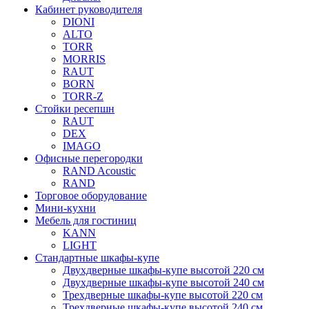
Кабинет руководителя
DIONI
ALTO
TORR
MORRIS
RAUT
BORN
TORR-Z
Стойки ресепшн
RAUT
DEX
IMAGO
Офисные перегородки
RAND Acoustic
RAND
Торговое оборудование
Мини-кухни
Мебель для гостиниц
KANN
LIGHT
Стандартные шкафы-купе
Двухдверные шкафы-купе высотой 220 см
Двухдверные шкафы-купе высотой 240 см
Трехдверные шкафы-купе высотой 220 см
Трехдверные шкафы-купе высотой 240 см