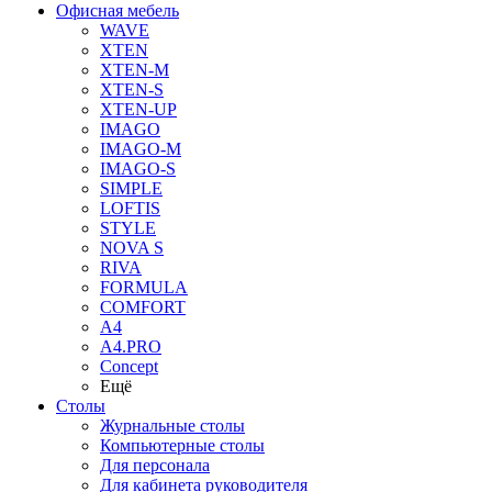
Офисная мебель
WAVE
XTEN
XTEN-M
XTEN-S
XTEN-UP
IMAGO
IMAGO-M
IMAGO-S
SIMPLE
LOFTIS
STYLE
NOVA S
RIVA
FORMULA
COMFORT
A4
A4.PRO
Concept
Ещё
Столы
Журнальные столы
Компьютерные столы
Для персонала
Для кабинета руководителя