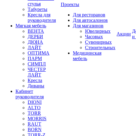
стулья
Проекты
Табуреты
Кресла для
Для ресторанов
руководителя
Для автосалонов
Мягкая мебель
Для магазинов
ВЕНТА
Ювелирных
Д
Акции
ДЕРБИ
Часовых
и
ДЮНА
Сувенирных
ЛАЙТ
Строительных
ОПТИМА
Медицинская
ПАРМ
мебель
СИМПЛ
ЧЕСТЕР
ЛАЙТ
Кресла
Диваны
Кабинет
руководителя
DIONI
ALTO
TORR
MORRIS
RAUT
BORN
TORR-Z