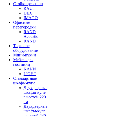
Стойки ресепшн
RAUT
DEX
IMAGO
Офисные
перегородки
RAND
Acoustic
RAND
Торговое
оборудование
Мини-кухни
Мебель для
гостиниц
KANN
LIGHT
Стандартные
шкафы-купе
Двухдверные
шкафы-купе
высотой 220
см
Двухдверные
шкафы-купе
высотой 240