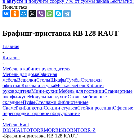
7%
в августе
и получите
сборку
от суммы заказа
Бесплатно!
Поделиться
Брафинг-приставка RB 128 RAUT
Главная
-
Каталог
-
Мебель в кабинет руководителя
Мебель для дома
Офисная
мебель
Вешалки
Столы
Шкафы
Тумбы
Стеллажи
офисные
Кресла и стулья
Мягкая мебель
Кабинет
руководителя
Мини-кухни
Мебель для гостиниц
Стандартные
шкафы-купе
Модульные кухни
Столы мобильные
складные
Пуфы
Стеллажи библиотечные
Скамейки
Банкетки
Секции стульев
Стойки ресепшн
Офисные
перегородки
Торговое оборудование
-
Мебель Raut
DIONI
ALTO
TORR
MORRIS
BORN
TORR-Z
-
Брафинг-приставка RB 128 RAUT