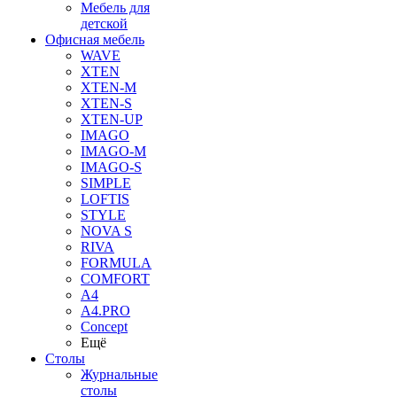
Мебель для
детской
Офисная мебель
WAVE
XTEN
XTEN-M
XTEN-S
XTEN-UP
IMAGO
IMAGO-M
IMAGO-S
SIMPLE
LOFTIS
STYLE
NOVA S
RIVA
FORMULA
COMFORT
A4
A4.PRO
Concept
Ещё
Столы
Журнальные
столы