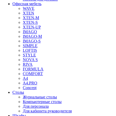
Офисная мебель
WAVE
XTEN
XTEN-M
XTEN-S
XTEN-UP
IMAGO
IMAGO-M
IMAGO-S
SIMPLE
LOFTIS
STYLE
NOVA S
RIVA
FORMULA
COMFORT
A4
A4.PRO
Concept
Столы
Журнальные столы
Компьютерные столы
Для персонала
Для кабинета руководителя
Шкафы