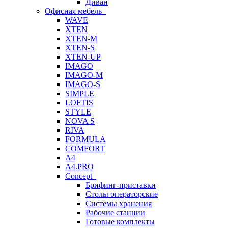
Диван
Офисная мебель
WAVE
XTEN
XTEN-M
XTEN-S
XTEN-UP
IMAGO
IMAGO-M
IMAGO-S
SIMPLE
LOFTIS
STYLE
NOVA S
RIVA
FORMULA
COMFORT
A4
A4.PRO
Concept
Брифинг-приставки
Столы операторские
Системы хранения
Рабочие станции
Готовые комплекты