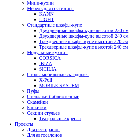
Мини-кухни
Мебель для гостиниц
KANN
LIGHT
Стандартные шкафы-купе
Двухдверные шкафы-купе высотой 220 см
Двухдверные шкафы-купе высотой 240 см
Трехдверные шкафы-купе высотой 220 см
Трехдверные шкафы-купе высотой 240 см
Модульные кухни
CORSICA
IBIZA
SICILIA
Столы мобильные складные
X-Pull
MOBILE SYSTEM
Пуфы
Стеллажи библиотечные
Скамейки
Банкетки
Секции стульев
Театральные кресла
Проекты
Для ресторанов
Для автосалонов