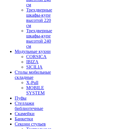
см
Трехдверные
шкафы-купе
высотой 220
см
Трехдверные
шкафы-купе
высотой 240
см
Модульные кухни
CORSICA
IBIZA
SICILIA
Столы мобильные
складные
X-Pull
MOBILE
SYSTEM
Пуфы
Стеллажи
библиотечные
Скамейки
Банкетки
Секции стульев