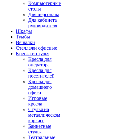
Компьютерные
столы
Для персонала
Для кабинета
руководителя
Шкафы
Тумбы
Вешалки
Стеллажи офисные
Кресла и стулья
Кресла для
оператора
Кресла для
посетителей
Кресла для
домашнего
офиса
Игровые
кресла
Стулья на
металлическом
каркасе
Банкетные
стулья
Театральные