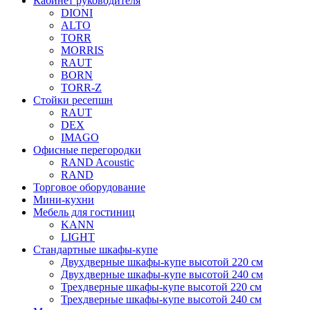
Кабинет руководителя
DIONI
ALTO
TORR
MORRIS
RAUT
BORN
TORR-Z
Стойки ресепшн
RAUT
DEX
IMAGO
Офисные перегородки
RAND Acoustic
RAND
Торговое оборудование
Мини-кухни
Мебель для гостиниц
KANN
LIGHT
Стандартные шкафы-купе
Двухдверные шкафы-купе высотой 220 см
Двухдверные шкафы-купе высотой 240 см
Трехдверные шкафы-купе высотой 220 см
Трехдверные шкафы-купе высотой 240 см