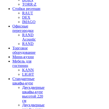
TORR-Z
Стойки ресепшн
RAUT
DEX
IMAGO
Офисные
перегородки
RAND
Acoustic
RAND
Торговое
оборудование
Мини-кухни
Мебель для
гостиниц
KANN
LIGHT
Стандартные
шкафы-купе
Двухдверные
шкафы-купе
высотой 220
см
Двухдверные