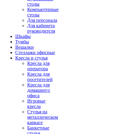
столы
Компьютерные
столы
Для персонала
Для кабинета
руководителя
Шкафы
Тумбы
Вешалки
Стеллажи офисные
Кресла и стулья
Кресла для
оператора
Кресла для
посетителей
Кресла для
домашнего
офиса
Игровые
кресла
Стулья на
металлическом
каркасе
Банкетные
стулья