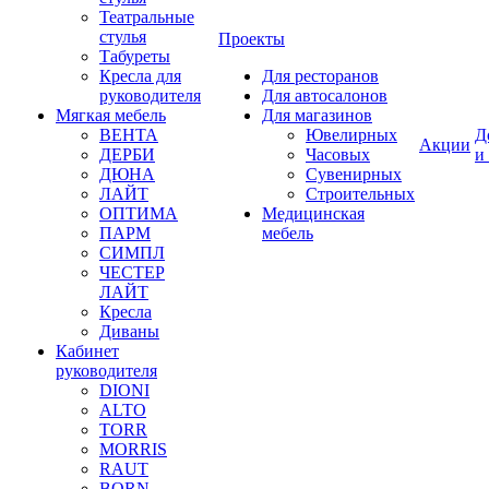
Театральные
стулья
Проекты
Табуреты
Кресла для
Для ресторанов
руководителя
Для автосалонов
Мягкая мебель
Для магазинов
ВЕНТА
Ювелирных
Д
Акции
ДЕРБИ
Часовых
и
ДЮНА
Сувенирных
ЛАЙТ
Строительных
ОПТИМА
Медицинская
ПАРМ
мебель
СИМПЛ
ЧЕСТЕР
ЛАЙТ
Кресла
Диваны
Кабинет
руководителя
DIONI
ALTO
TORR
MORRIS
RAUT
BORN