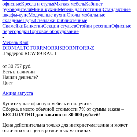
офисные
Кресла и стулья
Мягкая мебель
Кабинет
руководителя
Мини-кухни
Мебель для гостиниц
Стандартные
шкафы-купе
Модульные кухни
Столы мобильные
складные
Пуфы
Стеллажи библиотечные
Скамейки
Банкетки
Секции стульев
Стойки ресепшн
Офисные
перегородки
Торговое оборудование
-
Мебель Raut
DIONI
ALTO
TORR
MORRIS
BORN
TORR-Z
-
Гардероб RCW 89 RAUT
от
30 757 руб.
Есть в наличии
Нашли дешевле?
Цвет
Акция августа
Купите у нас офисную мебель и получите:
Сборка, вместо обычной стоимости 7% от суммы заказа –
БЕСПЛАТНО для заказов от 30 000 рублей
!
Цена действительна только для интернет-магазина и может
отличаться от цен в розничных магазинах