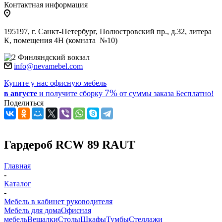
Контактная информация
195197, г. Санкт-Петербург, Полюстровский пр., д.32, литера
К, помещения 4Н (комната №10)
Финляндский вокзал
info@nevamebel.com
Купите у нас офисную мебель
7%
в августе
и получите
сборку
от суммы заказа
Бесплатно!
Поделиться
Гардероб RCW 89 RAUT
Главная
-
Каталог
-
Мебель в кабинет руководителя
Мебель для дома
Офисная
мебель
Вешалки
Столы
Шкафы
Тумбы
Стеллажи