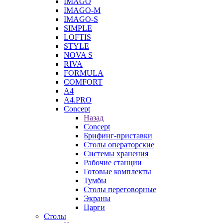
IMAGO
IMAGO-M
IMAGO-S
SIMPLE
LOFTIS
STYLE
NOVA S
RIVA
FORMULA
COMFORT
A4
A4.PRO
Concept
Назад
Concept
Брифинг-приставки
Столы операторские
Системы хранения
Рабочие станции
Готовые комплекты
Тумбы
Столы переговорные
Экраны
Царги
Столы