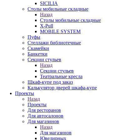
SICILIA
Столы мобильные складные
Назад
Столы мобильные складные
X-Pull
MOBILE SYSTEM
Пуфы
Стеллажи библиотечные
Скамейки
Банкетки
Секции стульев
Назад
Секции стульев
Театральные кресла
Шкаф-купе под заказ
Калькулятор дверей шкафа-купе
Проекты
Назад
Проекты
Для ресторанов
Для автосалонов
Для магазинов
Назад
Для магазинов
Ювелирных