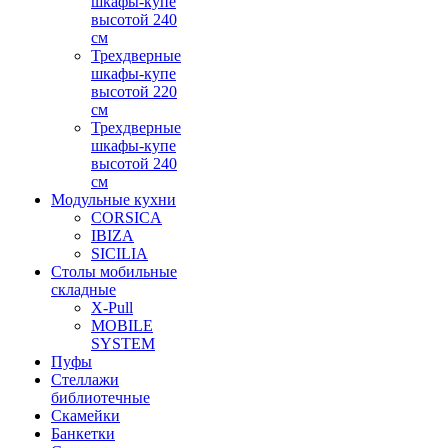
шкафы-купе
высотой 240
см
Трехдверные
шкафы-купе
высотой 220
см
Трехдверные
шкафы-купе
высотой 240
см
Модульные кухни
CORSICA
IBIZA
SICILIA
Столы мобильные
складные
X-Pull
MOBILE
SYSTEM
Пуфы
Стеллажи
библиотечные
Скамейки
Банкетки