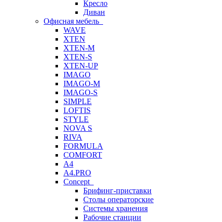
Кресло
Диван
Офисная мебель
WAVE
XTEN
XTEN-M
XTEN-S
XTEN-UP
IMAGO
IMAGO-M
IMAGO-S
SIMPLE
LOFTIS
STYLE
NOVA S
RIVA
FORMULA
COMFORT
A4
A4.PRO
Concept
Брифинг-приставки
Столы операторские
Системы хранения
Рабочие станции