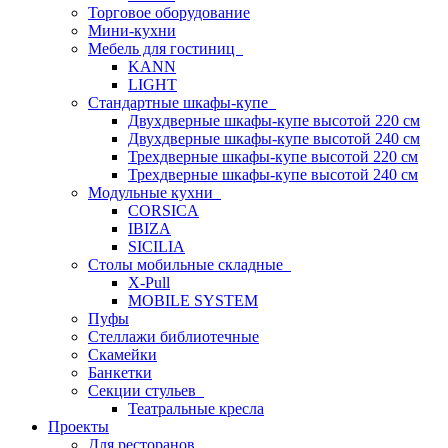
Торговое оборудование
Мини-кухни
Мебель для гостиниц
KANN
LIGHT
Стандартные шкафы-купе
Двухдверные шкафы-купе высотой 220 см
Двухдверные шкафы-купе высотой 240 см
Трехдверные шкафы-купе высотой 220 см
Трехдверные шкафы-купе высотой 240 см
Модульные кухни
CORSICA
IBIZA
SICILIA
Столы мобильные складные
X-Pull
MOBILE SYSTEM
Пуфы
Стеллажи библиотечные
Скамейки
Банкетки
Секции стульев
Театральные кресла
Проекты
Для ресторанов