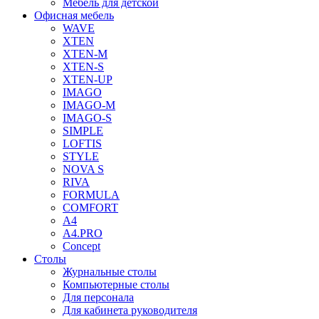
Мебель для детской
Офисная мебель
WAVE
XTEN
XTEN-M
XTEN-S
XTEN-UP
IMAGO
IMAGO-M
IMAGO-S
SIMPLE
LOFTIS
STYLE
NOVA S
RIVA
FORMULA
COMFORT
A4
A4.PRO
Concept
Столы
Журнальные столы
Компьютерные столы
Для персонала
Для кабинета руководителя