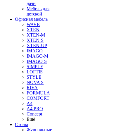
дачи
Мебель для
детской
Офисная мебель
WAVE
XTEN
XTEN-M
XTEN-S
XTEN-UP
IMAGO
IMAGO-M
IMAGO-S
SIMPLE
LOFTIS
STYLE
NOVA S
RIVA
FORMULA
COMFORT
A4
A4.PRO
Concept
Ещё
Столы
Журнальные