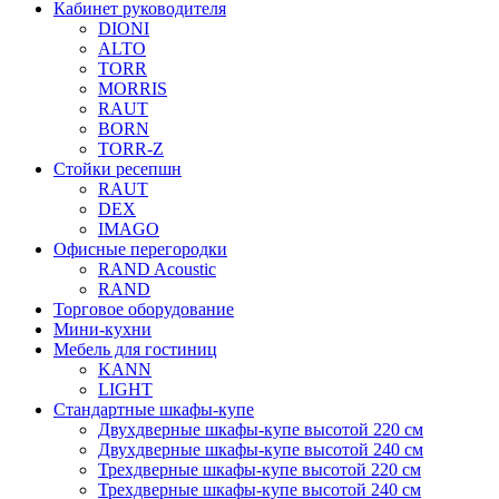
Кабинет руководителя
DIONI
ALTO
TORR
MORRIS
RAUT
BORN
TORR-Z
Стойки ресепшн
RAUT
DEX
IMAGO
Офисные перегородки
RAND Acoustic
RAND
Торговое оборудование
Мини-кухни
Мебель для гостиниц
KANN
LIGHT
Стандартные шкафы-купе
Двухдверные шкафы-купе высотой 220 см
Двухдверные шкафы-купе высотой 240 см
Трехдверные шкафы-купе высотой 220 см
Трехдверные шкафы-купе высотой 240 см